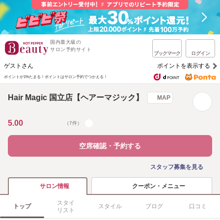
国内最大級の
サロン予約サイト
ブックマーク
ログイン
ゲストさん
ポイントを表示する
ポイントが1%たまる！
ポイントはサロン予約でつかえる！
Hair Magic 国立店【ヘアーマジック】
MAP
5.00
（7件）
空席確認・予約する
スタッフ募集を見る
クーポン・メニュー
サロン情報
スタイ
トップ
スタイル
ブログ
口コミ
リスト