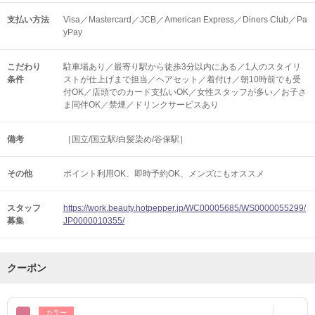
支払い方法
Visa／Mastercard／JCB／American Express／Diners Club／Pa
yPay
こだわり
駐車場あり／最寄り駅から徒歩3分以内にある／1人のスタイリ
条件
ストが仕上げまで担当／ヘアセット／着付け／朝10時前でも受
付OK／店頭でのカード支払いOK／女性スタッフが多い／お子さ
ま同伴OK／禁煙／ドリンクサービスあり
備考
［国立/国立駅/白髪染め/谷保駅］
その他
ポイント利用OK
即時予約OK
メンズにもオススメ
スタッフ
https://work.beauty.hotpepper.jp/WC00005685/WS0000055299/
募集
JP0000010355/
クーポン
カラー