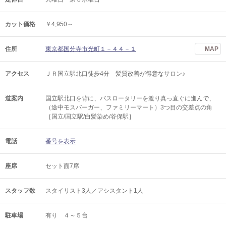
カット価格
￥4,950～
住所
東京都国分寺市光町１－４４－１
MAP
アクセス
ＪＲ国立駅北口徒歩4分 髪質改善が得意なサロン♪
道案内
国立駅北口を背に、バスロータリーを渡り真っ直ぐに進んで、
（途中モスバーガー、ファミリーマート）3つ目の交差点の角
［国立/国立駅/白髪染め/谷保駅］
電話
番号を表示
座席
セット面7席
スタッフ数
スタイリスト3人／アシスタント1人
駐車場
有り ４～５台