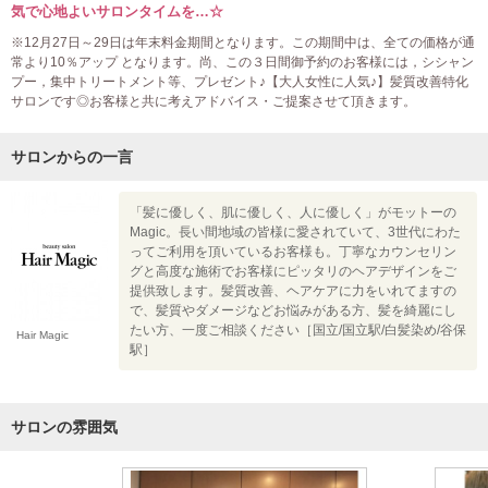
気で心地よいサロンタイムを…☆
※12月27日～29日は年末料金期間となります。この期間中は、全ての価格が通
常より10％アップ となります。尚、この３日間御予約のお客様には，シシャン
プー，集中トリートメント等、プレゼント♪【大人女性に人気♪】髪質改善特化
サロンです◎お客様と共に考えアドバイス・ご提案させて頂きます。
サロンからの一言
「髪に優しく、肌に優しく、人に優しく」がモットーの
Magic。長い間地域の皆様に愛されていて、3世代にわた
ってご利用を頂いているお客様も。丁寧なカウンセリン
グと高度な施術でお客様にピッタリのヘアデザインをご
提供致します。髪質改善、ヘアケアに力をいれてますの
で、髪質やダメージなどお悩みがある方、髪を綺麗にし
たい方、一度ご相談ください［国立/国立駅/白髪染め/谷保
Hair Magic
駅］
サロンの雰囲気