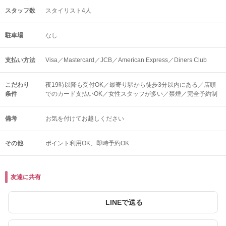
スタッフ数
スタイリスト4人
駐車場
なし
支払い方法
Visa／Mastercard／JCB／American Express／Diners Club
こだわり
夜19時以降も受付OK／最寄り駅から徒歩3分以内にある／店頭
条件
でのカード支払いOK／女性スタッフが多い／禁煙／完全予約制
備考
お気を付けてお越しください
その他
ポイント利用OK
即時予約OK
友達に共有
LINEで送る