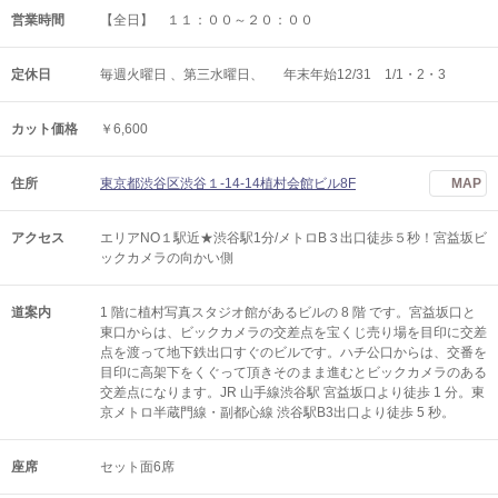
営業時間
【全日】 １１：００～２０：００
定休日
毎週火曜日 、第三水曜日、 年末年始12/31 1/1・2・3
カット価格
￥6,600
住所
東京都渋谷区渋谷１-14-14植村会館ビル8F
MAP
アクセス
エリアNO１駅近★渋谷駅1分/メトロB３出口徒歩５秒！宮益坂ビ
ックカメラの向かい側
道案内
1 階に植村写真スタジオ館があるビルの 8 階 です。宮益坂口と
東口からは、ビックカメラの交差点を宝くじ売り場を目印に交差
点を渡って地下鉄出口すぐのビルです。ハチ公口からは、交番を
目印に高架下をくぐって頂きそのまま進むとビックカメラのある
交差点になります。JR 山手線渋谷駅 宮益坂口より徒歩 1 分。東
京メトロ半蔵門線・副都心線 渋谷駅B3出口より徒歩 5 秒。
座席
セット面6席