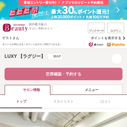
国内最大級の
サロン予約サイト
ブックマーク
ログイン
ゲストさん
ポイントを表示する
ポイントが1%たまる！
ポイントはサロン予約でつかえる！
LUXY 【ラグジー】
MAP
空席確認・予約する
メニュー
サロン情報
トップ
スタイリスト
口コミ