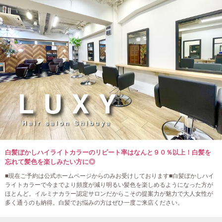
白髪ぼかしハイライトカラーのリピート率はなんと９０％以上！白髪を
忘れて髪色を楽しみたい方に◎
■現在ご予約は公式ホームページからのみお受けしております■白髪ぼかしハイ
ライトカラーで今までより頻度が減り明るい髪色を楽しめるようになった方が
ほとんど。イルミナカラー認定サロンだからこその提案力が魅力で大人女性が
多く通うのも納得。白髪でお悩みの方はぜひ一度ご来店ください。