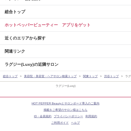
総合トップ
ホットペッパービューティー アプリをゲット
近くのエリアから探す
関連リンク
ラグジー(Luxy)の近隣サロン
総合トップ
美容院・美容室・ヘアサロン検索トップ
関東トップ
渋谷トップ
ラグ
ラグジー(Luxy)
HOT PEPPER Beautyとサロンボード導入のご案内
掲載をご希望のサロン様はこちら
ID・会員規約
プライバシーポリシー
利用規約
ご利用ガイド
ヘルプ