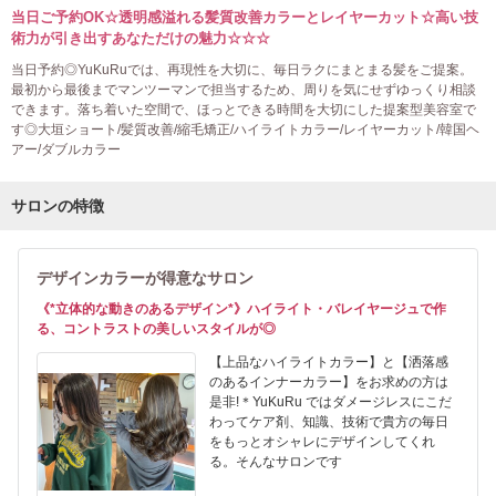
当日ご予約OK☆透明感溢れる髪質改善カラーとレイヤーカット☆高い技
術力が引き出すあなただけの魅力☆☆☆
当日予約◎YuKuRuでは、再現性を大切に、毎日ラクにまとまる髪をご提案。
最初から最後までマンツーマンで担当するため、周りを気にせずゆっくり相談
できます。落ち着いた空間で、ほっとできる時間を大切にした提案型美容室で
す◎大垣ショート/髪質改善/縮毛矯正/ハイライトカラー/レイヤーカット/韓国ヘ
アー/ダブルカラー
サロンの特徴
デザインカラーが得意なサロン
《*立体的な動きのあるデザイン*》ハイライト・バレイヤージュで作
る、コントラストの美しいスタイルが◎
【上品なハイライトカラー】と【洒落感
のあるインナーカラー】をお求めの方は
是非!＊YuKuRu ではダメージレスにこだ
わってケア剤、知識、技術で貴方の毎日
をもっとオシャレにデザインしてくれ
る。そんなサロンです