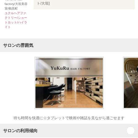
ト/大垣]
factory/大垣美容
室/鶴見町
ユクルヘアファ
クトリー/ショー
トカット/ハイラ
イト
サロンの雰囲気
待ち時間を快適に☆タブレットで映画や雑誌を見ながら過ごせます
サロンの利用傾向