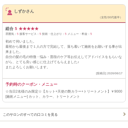
サロンPick Up
しずかさん
（女性/30代後半）
総合
5
★
★
★
★
★
雰囲気：
5
接客サービス：
5
技術・仕上がり：
5
メニュー・料金：
5
初めて伺いました。
最初から最後まで１人の方で完結して、落ち着いて施術をお願いする事が出
来ました。
自分の髪の毛の特徴・悩み・普段のケア等お伝えしてアドバイスをもらいな
がら、とても良い感じに仕上げてもらえました♪
またよろしくお願いします。
[投稿日] 2026/06/17
予約時のクーポン・メニュー
☆当日2名様のみ限定☆【カット+天使の艶カラー+トリートメント】￥9000
[施術メニュー] カット、カラー、トリートメント
このサロンのすべての口コミを見る