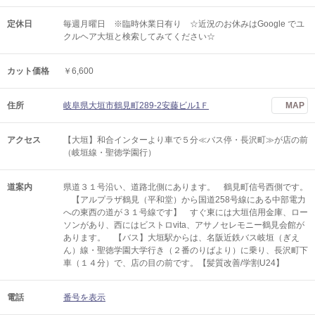
定休日
毎週月曜日 ※臨時休業日有り ☆近況のお休みはGoogle でユ
クルヘア大垣と検索してみてください☆
カット価格
￥6,600
住所
岐阜県大垣市鶴見町289-2安藤ビル1Ｆ
MAP
アクセス
【大垣】和合インターより車で５分≪バス停・長沢町≫が店の前
（岐垣線・聖徳学園行）
道案内
県道３１号沿い、道路北側にあります。 鶴見町信号西側です。
【アルプラザ鶴見（平和堂）から国道258号線にある中部電力
への東西の道が３１号線です】 すぐ東には大垣信用金庫、ロー
ソンがあり、西にはビストロvita、アサノセレモニー鶴見会館が
あります。 【バス】大垣駅からは、名阪近鉄バス岐垣（ぎえ
ん）線・聖徳学園大学行き（２番のりばより）に乗り、長沢町下
車（１４分）で、店の目の前です。【髪質改善/学割U24】
電話
番号を表示