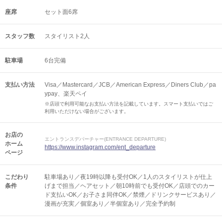
座席
セット面6席
スタッフ数
スタイリスト2人
駐車場
6台完備
支払い方法
Visa／Mastercard／JCB／American Express／Diners Club／pa
ypay、楽天ペイ
※店頭で利用可能なお支払い方法を記載しています。スマート支払いではご
利用いただけない場合がございます。
お店の
エントランスデパーチャー(ENTRANCE DEPARTURE)
ホーム
https://www.instagram.com/ent_departure
ページ
こだわり
駐車場あり／夜19時以降も受付OK／1人のスタイリストが仕上
条件
げまで担当／ヘアセット／朝10時前でも受付OK／店頭でのカー
ド支払いOK／お子さま同伴OK／禁煙／ドリンクサービスあり／
漫画が充実／個室あり／半個室あり／完全予約制