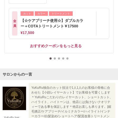
カット
カラー
トリートメント
【☆ケアブリーチ使用☆】ダブルカラ
全
員
ー＋COTAトリートメント￥17500
¥17,500
おすすめクーポンをもっと見る
サロンからの一言
YuKuRu独自のカット技法で1人1人のお客様の骨格に合
わせた【小顔レイヤーカット】でお客様を可愛くします
＊YuKuRuこだわりのレイヤーカット、ショートカット、
ハイライト、ハイトーンは、他店には負けないクオリテ
ィーである事を保証します＊他店お直しも承ります。[縮
毛矯正/ケアブリーチ/イルミナカラー/ハイライト/インナ
ーカラー/白髪染め/ショートヘア/髪質改善トリートメン
YuKuRu hair