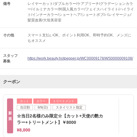
備考
レイヤーカット/ダブルカラー/ケアブリーチ/グラデーションカラ
ー/イルミナカラー/外国人風カラー/フェイスハイライト/ハイライ
ト/インナーカラー/ショートヘア/ショートボブ/バレイヤージュ/
髪質改善/大垣美容室
その他
スマート支払いOK
ポイント利用OK
即時予約OK
メンズに
もオススメ
スタッフ
https://work.beauty.hotpepper.jp/WC00009178/WS0000009108/
募集
クーポン
カット
カラー
トリートメント
当日割
8/9(日)
スタイリスト指定
新
☆当日2名様のみ限定☆【カット+天使の艶カ
規
ラー+トリートメント】￥8000
¥8,000