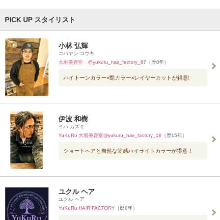
PICK UP スタイリスト
小林 弘輝
コバヤシ コウキ
大垣美容室 @yukuru_hair_factory_67
（歴8年）
ハイトーンカラー×艶カラー×レイヤーカットが得意!
伊波 和樹
イハ カズキ
YuKuRu 大垣美容室@yukuru_hair_factory_18
（歴15年）
ショートヘアと自然な筋感ハイライトカラーが得意！
ユクル ヘア
ユクル ヘア
YuKuRu HAIR FACTORY
（歴8年）