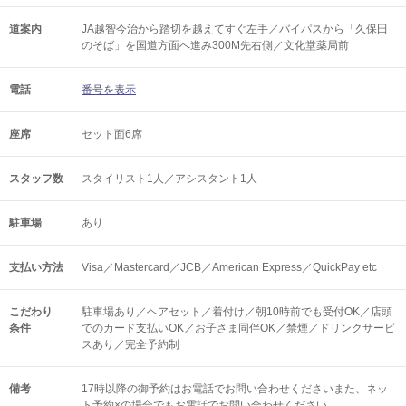
道案内
JA越智今治から踏切を越えてすぐ左手／バイパスから「久保田
のそば」を国道方面へ進み300M先右側／文化堂薬局前
電話
番号を表示
座席
セット面6席
スタッフ数
スタイリスト1人／アシスタント1人
駐車場
あり
支払い方法
Visa／Mastercard／JCB／American Express／QuickPay etc
こだわり
駐車場あり／ヘアセット／着付け／朝10時前でも受付OK／店頭
条件
でのカード支払いOK／お子さま同伴OK／禁煙／ドリンクサービ
スあり／完全予約制
備考
17時以降の御予約はお電話でお問い合わせくださいまた、ネッ
ト予約×の場合でもお電話でお問い合わせください