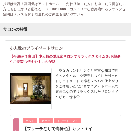
技術は最高！雰囲気はアットホーム！こだわり持った方にもゆったり寛ぎたい
方にもしっかりと応えるLaco Hair Labo…カントリーな音楽流れるフランクな
空間はメンズもお子様連れのご家族も通いやすい★
サロンの特徴
少人数のプライベートサロン
【今治/伊予富田】少人数の隠れ家サロンでリラックスタイムを♪お悩み
やご要望も伝えやすいのが◎
丁寧なカウンセリングと豊富な知識で理
想のスタイルに☆研究しつくした独自の
トリートメントで感動レベルの仕上がり
をご体感いただけます＊アットホームな
雰囲気なのでリラックスしたサロンタイ
ムが過ごせる◇
カット
カラー
トリートメント
【ブリーチなしで高発色】カット＋イ