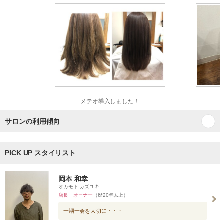
メテオ導入しました！
サロンの利用傾向
PICK UP スタイリスト
岡本 和幸
オカモト カズユキ
店長 オーナー
（歴20年以上）
一期一会を大切に・・・