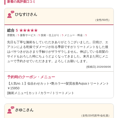
新着の高評価口コミ
ひなすけさん
（女性/50代）
総合
5
★
★
★
★
★
雰囲気：
5
接客サービス：
5
技術・仕上がり：
5
メニュー・料金：
5
先日も丁寧な施術をしていただきありがとうございました。日焼け、エ
アコンによる乾燥でダメージが出る季節ですがトリートメントをした後
はパサつきがおさまり手触りがザラザラしません。伸ばしている前髪の
サイドもおろした時にちょうどよくなってきました。来月また同じメニ
ューで予約させていただきます。よろしくお願いします。
[投稿日] 2026/08/06
予約時のクーポン・メニュー
【人気no.１】似合わせカット+艶カラー+髪質改善Aujuaトリートメント
￥15950
[施術メニュー] カット / カラー / トリートメント
さゆこさん
（女性/20代前半/会社員）