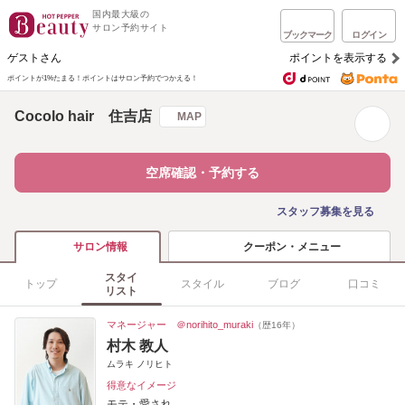
国内最大級の
サロン予約サイト
ブックマーク
ログイン
ゲストさん
ポイントを表示する
ポイントが1%たまる！
ポイントはサロン予約でつかえる！
Cocolo hair 住吉店
MAP
空席確認・予約する
スタッフ募集を見る
クーポン・メニュー
サロン情報
スタイ
トップ
スタイル
ブログ
口コミ
リスト
マネージャー ＠norihito_muraki
（歴16年）
村木 教人
ムラキ ノリヒト
得意なイメージ
モテ・愛され