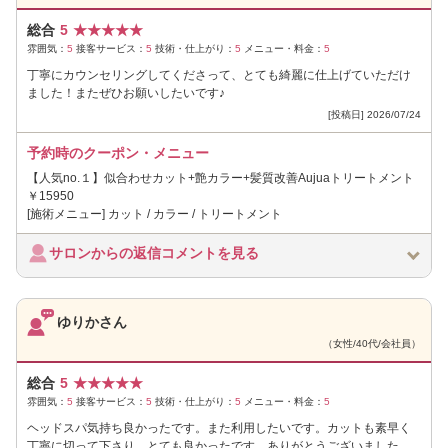
総合
5
★
★
★
★
★
雰囲気：
5
接客サービス：
5
技術・仕上がり：
5
メニュー・料金：
5
丁寧にカウンセリングしてくださって、とても綺麗に仕上げていただけ
ました！またぜひお願いしたいです♪
[投稿日] 2026/07/24
予約時のクーポン・メニュー
【人気no.１】似合わせカット+艶カラー+髪質改善Aujuaトリートメント
￥15950
[施術メニュー] カット / カラー / トリートメント
サロンからの返信コメントを見る
ゆりかさん
（女性/40代/会社員）
総合
5
★
★
★
★
★
雰囲気：
5
接客サービス：
5
技術・仕上がり：
5
メニュー・料金：
5
ヘッドスパ気持ち良かったです。また利用したいです。カットも素早く
丁寧に切って下さり、とても良かったです。ありがとうございました。