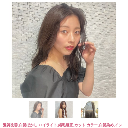
髪質改善,白髪ぼかし,ハイライト,縮毛矯正,カット,カラー,白髪染め,イン