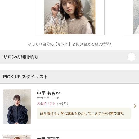
ゆっくり自分の【キレイ】と向き合える贅沢時間♪
サロンの利用傾向
PICK UP スタイリスト
中平 ももか
ナカヒラ モモカ
スタイリスト
（歴7年）
落ち着ける丁寧な施術を心がけています※9月末で退社