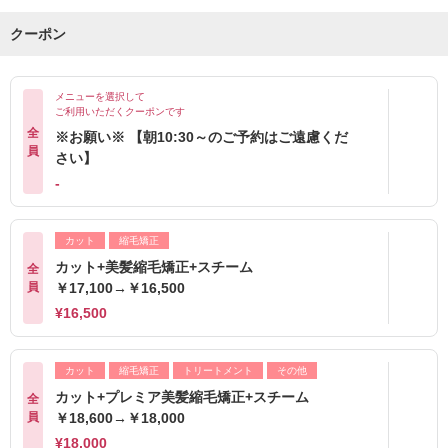
クーポン
メニューを選択して
ご利用いただくクーポンです
全
※お願い※ 【朝10:30～のご予約はご遠慮くだ
員
さい】
-
カット
縮毛矯正
カット+美髪縮毛矯正+スチーム
全
員
￥17,100→￥16,500
¥16,500
カット
縮毛矯正
トリートメント
その他
カット+プレミア美髪縮毛矯正+スチーム
全
員
￥18,600→￥18,000
¥18,000