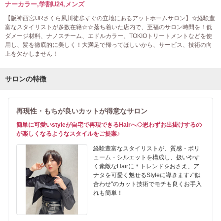
ナーカラー,学割U24,メンズ
【阪神西宮/JRさくら夙川徒歩すぐの立地にあるアットホームサロン】☆経験豊
富なスタイリストが多数在籍☆☆落ち着いた店内で、至福のサロン時間を！低
ダメージ材料、ナノスチーム、エドルカラー、TOKIOトリートメントなどを使
用し、髪を徹底的に美しく！大満足で帰ってほしいから、サービス、技術の向
上を欠かしません！
サロンの特徴
再現性・もちが良いカットが得意なサロン
簡単に可愛いstyleが自宅で再現できるHairへ◇思わずお出掛けするの
が楽しくなるようなスタイルをご提案♪
経験豊富なスタイリストが、質感・ボリ
ューム・シルエットを構成し、扱いやす
く素敵なHairに＊トレンドをおさえ、ア
ナタを可愛く魅せるStyleに導きます♪"似
合わせ"のカット技術でモチも良くお手入
れも簡単！