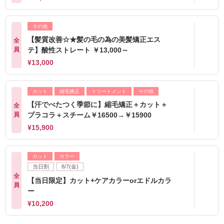
その他
【髪質改善☆★髪の毛の為の美髪矯正エス
全
員
テ】酸性ストレート ￥13,000～
¥13,000
カット
縮毛矯正
トリートメント
その他
【汗でべたつく季節に】縮毛矯正＋カット＋
全
員
プラコラ＋スチーム￥16500→￥15900
¥15,900
カット
カラー
当日割
8/7(金)
全
【当日限定】カット+ケアカラーorエドルカラ
員
ー
¥10,200