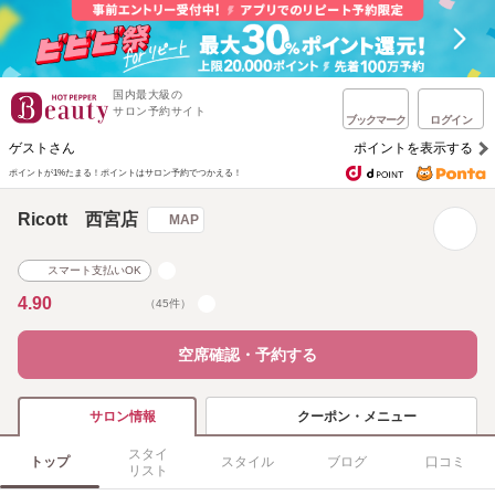
国内最大級の
サロン予約サイト
ブックマーク
ログイン
ゲストさん
ポイントを表示する
ポイントが1%たまる！
ポイントはサロン予約でつかえる！
Ricott 西宮店
MAP
スマート支払いOK
4.90
（45件）
空席確認・予約する
クーポン・メニュー
サロン情報
スタイ
トップ
スタイル
ブログ
口コミ
リスト