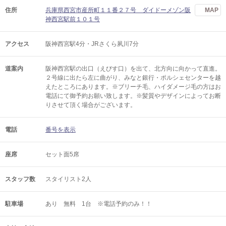
住所
兵庫県西宮市産所町１１番２７号 ダイドーメゾン阪
MAP
神西宮駅前１０１号
アクセス
阪神西宮駅4分・JRさくら夙川7分
道案内
阪神西宮駅の出口（えびす口）を出て、北方向に向かって直進。
２号線に出たら左に曲がり、みなと銀行・ポルシェセンターを越
えたところにあります。※ブリーチ毛、ハイダメージ毛の方はお
電話にて御予約お願い致します。※髪質やデザインによってお断
りさせて頂く場合がございます。
電話
番号を表示
座席
セット面5席
スタッフ数
スタイリスト2人
駐車場
あり 無料 1台 ※電話予約のみ！！