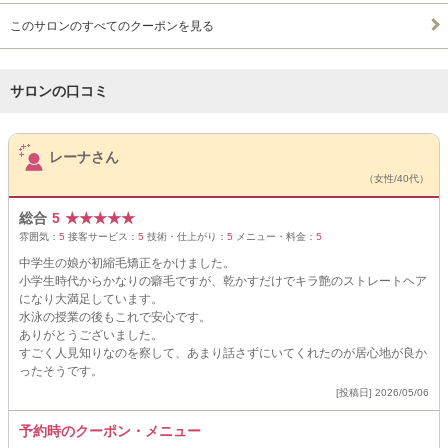
このサロンのすべてのクーポンを見る
サロンの口コミ
サロンPick Up
レーナさん
（女性/40代）
総合
5
★
★
★
★
★
雰囲気：
5
接客サービス：
5
技術・仕上がり：
5
メニュー・料金：
5
中学生の娘が初縮毛矯正をかけました。
小学生時代からかなりの癖毛ですが、乾かすだけでキラ艶のストレートヘア
になり大満足しています。
水泳の授業の後もこれで安心です。
ありがとうございました。
すごく人見知りなのを察して、あまり話さずにいてくれたのが居心地が良か
ったそうです。
[投稿日] 2026/05/06
予約時のクーポン・メニュー