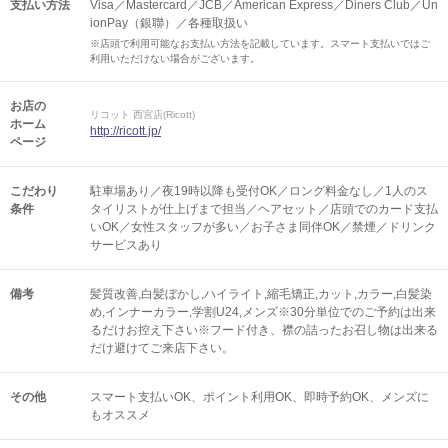
支払い方法
Visa／Mastercard／JCB／American Express／Diners Club／Un
ionPay（銀聯）／各種取扱い
※店頭で利用可能なお支払い方法を記載しています。スマート支払いではご
利用いただけない場合がございます。
お店の
リコット 西宮店(Ricott)
ホーム
http://ricott.jp/
ページ
こだわり
駐車場あり／夜19時以降も受付OK／ロング料金なし／1人のス
条件
タイリストが仕上げまで担当／ヘアセット／店頭でのカード支払
いOK／女性スタッフが多い／お子さま同伴OK／禁煙／ドリンク
サービスあり
備考
髪質改善,白髪ぼかし,ハイライト,縮毛矯正,カット,カラー,白髪染
め,インナーカラー,学割U24,メンズ※30分単位でのご予約は出来
るだけお控え下さい※フード付き、襟の詰ったお召し物は出来る
だけ避けてご来店下さい。
その他
スマート支払いOK
ポイント利用OK
即時予約OK
メンズに
もオススメ