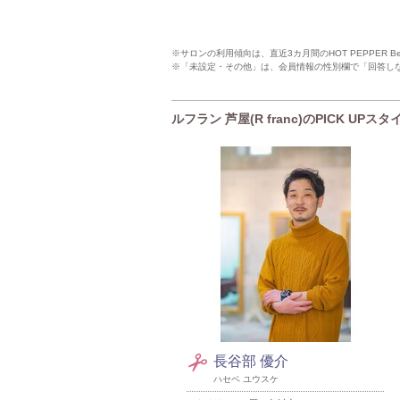
※サロンの利用傾向は、直近3カ月間のHOT PEPPER 
※「未設定・その他」は、会員情報の性別欄で「回答し
ルフラン 芦屋(R franc)のPICK UPス
長谷部 優介
ハセベ ユウスケ