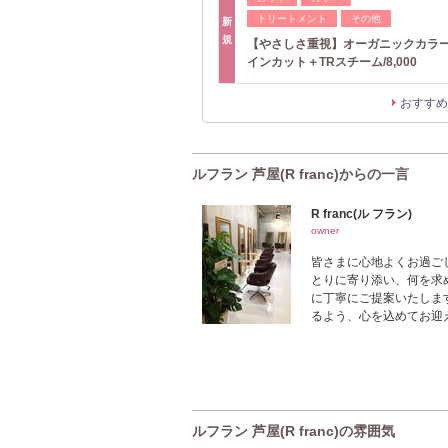
トリートメント
その他
新
規
【やさしさ重視】オーガニックカラ
インカット＋TRスチーム/8,000
おすすめ
ルフラン 芦屋(R franc)からの一言
R franc(ル フラン)
owner
皆さまに心地よくお過ご
とりに寄り添い、何を求
に丁寧にご提案いたしま
るよう、心を込めてお迎
ルフラン 芦屋(R franc)の雰囲気