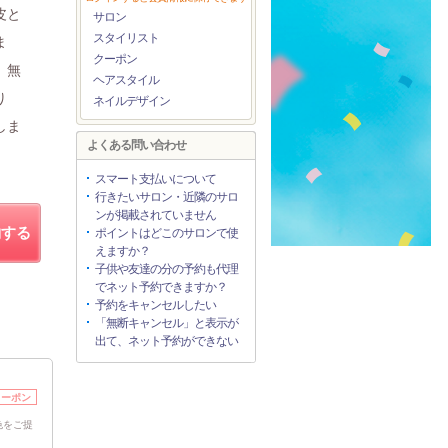
皮と
サロン
スタイリスト
ま
クーポン
、無
ヘアスタイル
り
ネイルデザイン
しま
よくある問い合わせ
スマート支払いについて
行きたいサロン・近隣のサロ
ンが掲載されていません
約する
ポイントはどこのサロンで使
えますか？
子供や友達の分の予約も代理
でネット予約できますか？
予約をキャンセルしたい
「無断キャンセル」と表示が
出て、ネット予約ができない
クーポン
色をご提