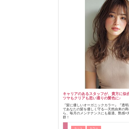
キャリアのあるスタッフが、貴方に似
ツヤもクリアも思い通りの髪色に♪
『髪に優しいオーガニックカラー』『透明感
であなたの髪を優しく守る―天然由来の商
ら、毎月のメンテナンスにも最適。艶感×
群！
カット
カラー