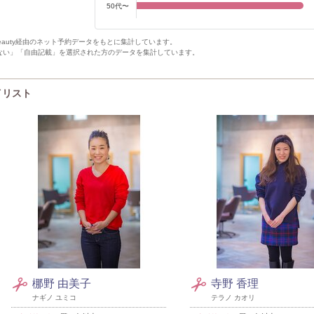
50代〜
Beauty経由のネット予約データをもとに集計しています。
ない」「自由記載」を選択された方のデータを集計しています。
タイリスト
梛野 由美子
寺野 香理
ナギノ ユミコ
テラノ カオリ