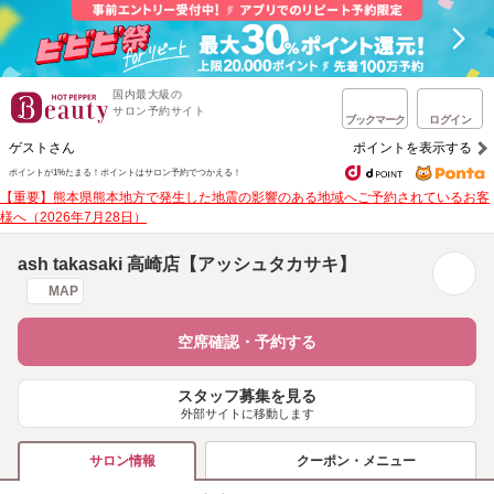
国内最大級の
サロン予約サイト
ブックマーク
ログイン
ゲストさん
ポイントを表示する
ポイントが1%たまる！
ポイントはサロン予約でつかえる！
【重要】熊本県熊本地方で発生した地震の影響のある地域へご予約されているお客
様へ（2026年7月28日）
ash takasaki 高崎店【アッシュタカサキ】
MAP
空席確認・予約する
スタッフ募集を見る
外部サイトに移動します
クーポン・メニュー
サロン情報