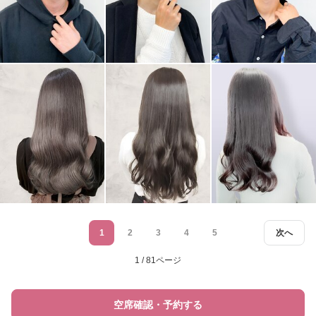
1
2
3
4
5
次へ
1 / 81ページ
空席確認・予約する