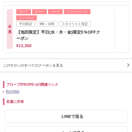
カット
カラー
パーマ
トリートメント
ヘッドスパ
平日限定
9時～16時
スタイリスト指定
全
員
【池田限定】平日(水・木・金)限定5％OFFク
ーポン
¥13,360
このサロンのすべてのクーポンを見る
プロープ(PROPE+)の関連リンク
RUQWA
友達に共有
LINEで送る