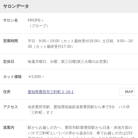
サロンデータ
サロン名
PROPE＋
（プロープ）
営業時間
平日 9:00～19:00（カット最終受付18:00）土日祝 9:00～18:
30（カット最終受付17:30）
定休日
毎週月曜日、火曜、第三日曜(第三火曜のみ営業)
カット価格
￥5,830～
住所
愛知県豊田市三軒町２-16-1
MAP
アクセス
名鉄豊田市駅、愛知環状線鉄道新豊田駅から車で5分 バス停
「三軒町」すぐ
道案内
駅からお越しの方へ、豊田市駅/新豊田駅から日進・赤池方面の
バスで三軒町というバス停から徒歩1分、車でお越しの方は153