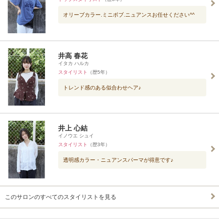
オリーブカラー.ミニボブ.ニュアンスお任せください^^
井高 春花
イタカ ハルカ
スタイリスト
（歴5年）
トレンド感のある似合わせヘア♪
井上 心結
イノウエ シュイ
スタイリスト
（歴3年）
透明感カラー・ニュアンスパーマが得意です♪
このサロンのすべてのスタイリストを見る