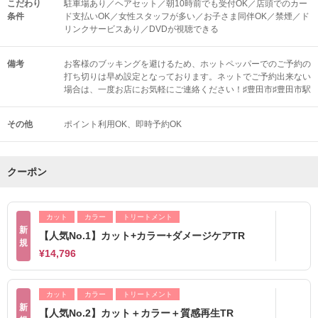
こだわり
駐車場あり／ヘアセット／朝10時前でも受付OK／店頭でのカー
条件
ド支払いOK／女性スタッフが多い／お子さま同伴OK／禁煙／ド
リンクサービスあり／DVDが視聴できる
備考
お客様のブッキングを避けるため、ホットペッパーでのご予約の
打ち切りは早め設定となっております。ネットでご予約出来ない
場合は、一度お店にお気軽にご連絡ください！♯豊田市♯豊田市駅
その他
ポイント利用OK
即時予約OK
クーポン
カット
カラー
トリートメント
新
【人気No.1】カット+カラー+ダメージケアTR
規
¥14,796
カット
カラー
トリートメント
新
【人気No.2】カット＋カラー＋質感再生TR