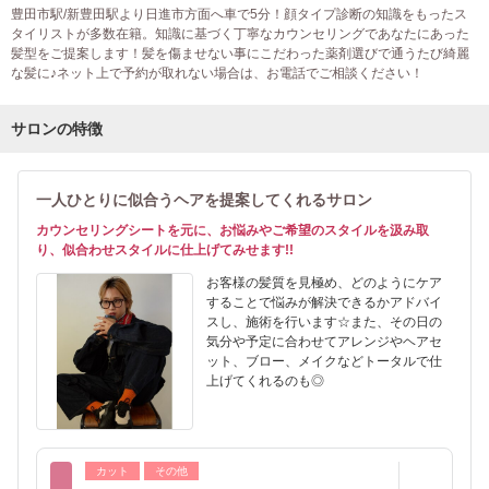
豊田市駅/新豊田駅より日進市方面へ車で5分！顔タイプ診断の知識をもったス
タイリストが多数在籍。知識に基づく丁寧なカウンセリングであなたにあった
髪型をご提案します！髪を傷ませない事にこだわった薬剤選びで通うたび綺麗
な髪に♪ネット上で予約が取れない場合は、お電話でご相談ください！
サロンの特徴
一人ひとりに似合うヘアを提案してくれるサロン
カウンセリングシートを元に、お悩みやご希望のスタイルを汲み取
り、似合わせスタイルに仕上げてみせます!!
お客様の髪質を見極め、どのようにケア
することで悩みが解決できるかアドバイ
スし、施術を行います☆また、その日の
気分や予定に合わせてアレンジやヘアセ
ット、ブロー、メイクなどトータルで仕
上げてくれるのも◎
カット
その他