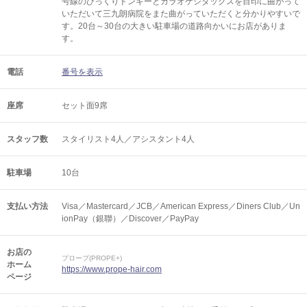
号線のびっくりドンキーとカラオケシダックスを目印に曲がって
いただいて三九朗病院をまた曲がっていただくと分かりやすいで
す。20台～30台の大きい駐車場の道路向かいにお店がありま
す。
電話
番号を表示
座席
セット面9席
スタッフ数
スタイリスト4人／アシスタント4人
駐車場
10台
支払い方法
Visa／Mastercard／JCB／American Express／Diners Club／Un
ionPay（銀聯）／Discover／PayPay
お店の
プロープ(PROPE+)
ホーム
https://www.prope-hair.com
ページ