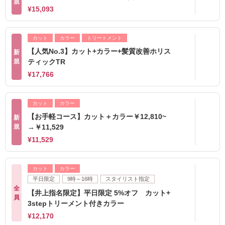
規
¥15,093
カット
カラー
トリートメント
【人気No.3】カット+カラー+髪質改善ホリス
新
規
ティックTR
¥17,766
カット
カラー
【お手軽コース】カット＋カラー￥12,810~
新
規
→￥11,529
¥11,529
カット
カラー
平日限定
9時～16時
スタイリスト指定
全
【井上指名限定】平日限定 5%オフ カット+
員
3stepトリーメント付きカラー
¥12,170