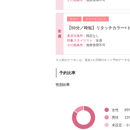
その他条件：
他券併用不可
カラー
トリートメント
【50分／時短】リタッチカラー+ト
全
来店日条件：
指定なし
員
対象スタイリスト：
全員
その他条件：
他券併用不可
※人気のクーポンは、直近1カ月間のネット予約データ
予約比率
性別比率
女性
85
男性
15
未設定・そ