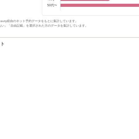
50代〜
Beauty経由のネット予約データをもとに集計しています。
ない」「自由記載」を選択された方のデータを集計しています。
スト