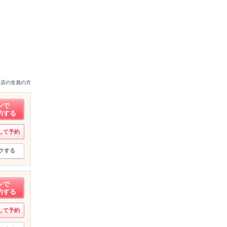
来店の全員の方
ンで
約する
して予約
クする
ンで
約する
して予約