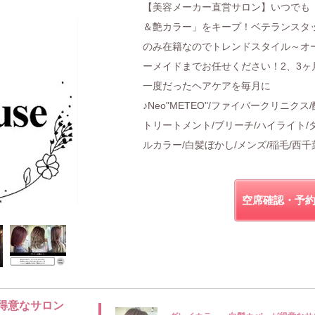
【美容メーカー直営サロン】いつでも
＆艶カラー」をキープ！ベテランスタ
のみ在籍なのでトレンドスタイル～オ
ーメイドまでお任せください！2、3ヶ
一度だったヘアケアを毎月に
♪Neo"METEO"/ファイバークリニクス
トリートメント/ブリーチ/ハイライト/
ルカラー/白髪ぼかし/メンズ/稲毛/西千
空席確認・予
得意なサロン