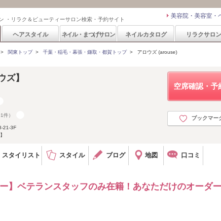
美容院・美容室・
ン ・リラク＆ビューティーサロン検索・予約サイト
ヘアスタイル
ネイル・まつげサロン
ネイルカタログ
リラクサロ
>
関東トップ
>
千葉・稲毛・幕張・鎌取・都賀トップ
>
アロウズ (arouse)
ロウズ】
空席確認・予
01件）
ブックマー
21-3F
毛】
スタイリスト
スタイル
ブログ
地図
口コミ
ラー】ベテランスタッフのみ在籍！あなただけのオーダ