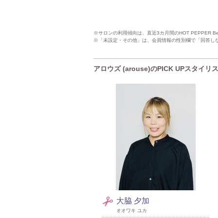
※サロンの利用傾向は、直近3カ月間のHOT PEPPER 
※「未設定・その他」は、会員情報の性別欄で「回答し
アロウズ (arouse)のPICK UPスタイリ
大脇 夕加
オオワキ ユカ