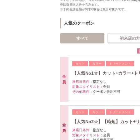
※回数券購入分を含みます。
※予約合計金額が0円の場合は集計対象外です。
人気のクーポン
すべて
初来店の方
カット
カラー
トリートメント
【人気No1☆】カット+カラー+トリ
全
来店日条件：
指定なし
員
対象スタイリスト：
全員
その他条件：
クーポン併用不可
カット
カラー
トリートメント
【人気No2☆】【時短】カット+リ
全
来店日条件：
指定なし
員
対象スタイリスト：
全員