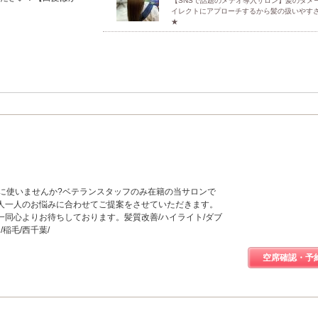
【SNSで話題のメテオ導入サロン】髪のダメ
イレクトにアプローチするから髪の扱いやす
★
間を上手に使いませんか?ベテランスタッフのみ在籍の当サロンで
人一人のお悩みに合わせてご提案をさせていただきます。
一同心よりお待ちしております。髪質改善/ハイライト/ダブ
/稲毛/西千葉/
空席確認・予