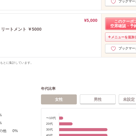
ブックマー
¥5,000
このクーポ
空席確認・予
リートメント ￥5000
メニューを追加
ブックマー
をもとに集計しています。
年代比率
女性
男性
未設定
%
〜10代
%
20代
30代
の他
0
%
40代