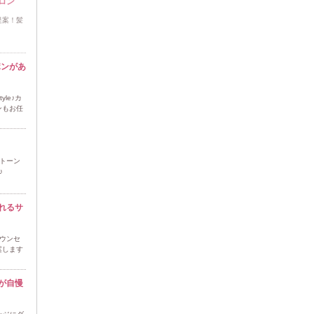
ロン
提案！髪
ポンがあ
yle♪カ
ンもお任
イトーン
♪
れるサ
ウンセ
案します
が自慢