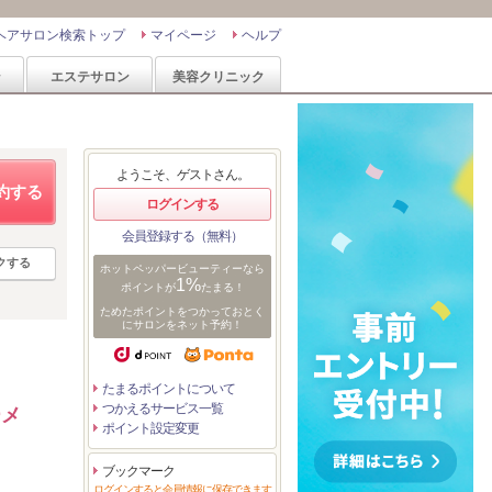
ヘアサロン検索トップ
マイページ
ヘルプ
ン
エステサロン
美容クリニック
ようこそ、ゲストさん。
約する
ログインする
会員登録する（無料）
クする
ホットペッパービューティーなら
1%
ポイントが
たまる！
ためたポイントをつかっておとく
にサロンをネット予約！
たまるポイントについて
つかえるサービス一覧
ーメ
ポイント設定変更
ブックマーク
ログインすると会員情報に保存できます