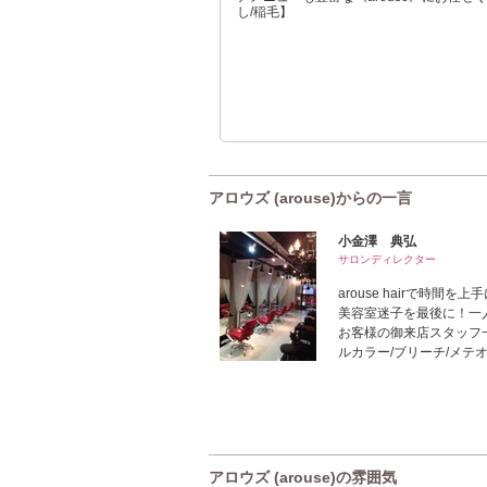
し/稲毛】
アロウズ (arouse)からの一言
小金澤 典弘
サロンディレクター
arouse hairで時
美容室迷子を最後に！一
お客様の御来店スタッフ
ルカラー/ブリーチ/メテオ
アロウズ (arouse)の雰囲気