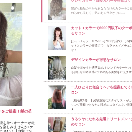
グレイカラー・白髪カバーが得意なサ
豊富な種類の中からあなただけのカラーをご
の芯から美しく、艶のある仕上がりに…♪
カット＋カラーで8000円以下のクー
るサロン
[カット+カラー￥7500～]7000円台で叶う旬St
ットとカラーの高技術で、ガラッとイメチェ
せ！
デザインカラーが得意なサロン
白髪をぼかすお洒落染め/トレンドカラー/ハ
もお任せ◎透明感×ツヤのある美髪を叶えます
一人ひとりに似合うヘアを提案してく
ロン
【稲毛駅3分！】経験豊富なスタイリストがカ
リング重視であなたの理想のスタイルをご提
★
ーをご提案！髪の芯
うるツヤになれる厳選トリートメント
識を持つオーナーが厳
のサロン
を楽しみませんか♪ケ
ください！【白髪ぼか