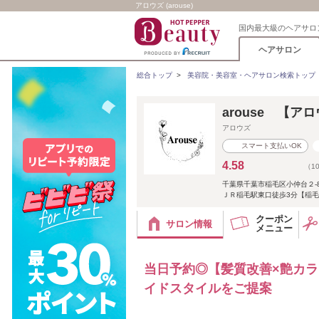
アロウズ (arouse)
国内最大級のヘアサロ
ヘアサロン
総合トップ
>
美容院・美容室・ヘアサロン検索トップ
arouse 【ア
アロウズ
スマート支払いOK
4.58
（1
千葉県千葉市稲毛区小仲台２-8-
ＪＲ稲毛駅東口徒歩3分【稲
クーポン
サロン情報
メニュー
当日予約◎【髪質改善×艶カ
イドスタイルをご提案