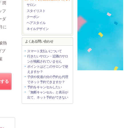
「潤
サロン
ッフ
スタイリスト
クーポン
ーダ
ヘアスタイル
月に
ネイルデザイン
よくある問い合わせ
/酸熱
ダブ
スマート支払いについて
行きたいサロン・近隣のサロ
葉
ンが掲載されていません
ポイントはどこのサロンで使
えますか？
子供や友達の分の予約も代理
約する
でネット予約できますか？
予約をキャンセルしたい
「無断キャンセル」と表示が
出て、ネット予約ができない