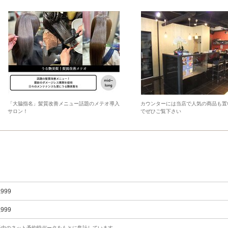
「大脇指名」髪質改善メニュー話題のメテオ導入
カウンターには当店で人気の商品も置
サロン！
でぜひご覧下さい
,999
,999
uty経由のネット予約時データをもとに集計しています。