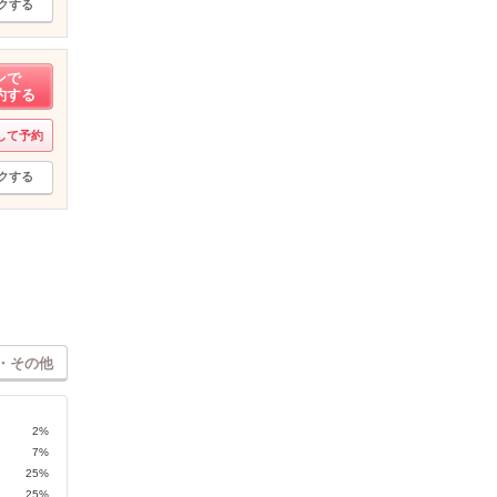
クする
ンで
約する
して予約
クする
・その他
2%
7%
25%
25%