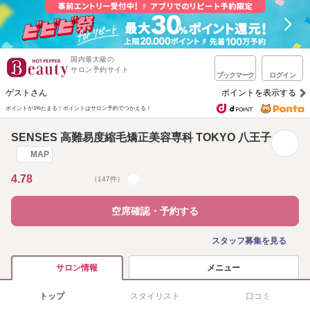
国内最大級の
サロン予約サイト
ブックマーク
ログイン
ゲストさん
ポイントを表示する
ポイントが1%たまる！
ポイントはサロン予約でつかえる！
SENSES 高難易度縮毛矯正美容専科 TOKYO 八王子
MAP
4.78
（147件）
空席確認・予約する
スタッフ募集を見る
メニュー
サロン情報
トップ
スタイリスト
口コミ