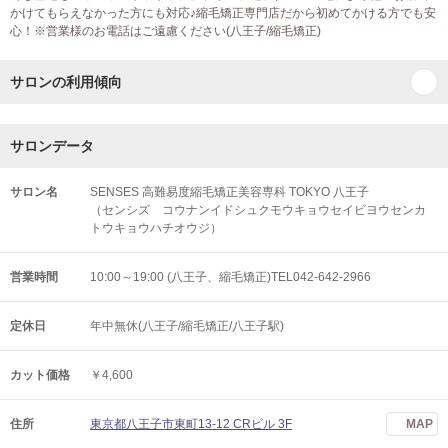
かけてもらえなかった方にも対応♪縮毛矯正専門店だから初めてかける方でも安
心！※営業様のお電話はご遠慮ください(八王子/縮毛矯正)
サロンの利用傾向
サロンデータ
サロン名
SENSES 高難易度縮毛矯正美容専科 TOKYO 八王子
（センシズ コウナンイドシュクモウキョウセイビヨウセンカ
トウキョウハチオウジ）
営業時間
10:00～19:00 (八王子、縮毛矯正)TEL042-642-2966
定休日
年中無休(八王子/縮毛矯正/八王子駅)
カット価格
￥4,600
住所
東京都八王子市東町13-12 CRビル 3F
MAP