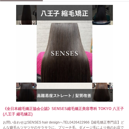
《全日本縮毛矯正協会公認》SENSES縮毛矯正美容専科 TOKYO 八王子
(八王子 縮毛矯正)
お問い合わせはSENSES hair designへTEL0426422966【縮毛矯正専門店】ど
んな癖毛もツヤツヤのサラサラに、ブリーチ毛、ダメージ毛により他のお店で