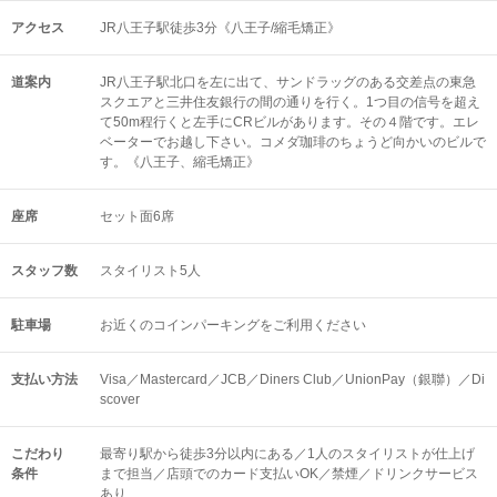
アクセス
JR八王子駅徒歩3分《八王子/縮毛矯正》
道案内
JR八王子駅北口を左に出て、サンドラッグのある交差点の東急
スクエアと三井住友銀行の間の通りを行く。1つ目の信号を超え
て50m程行くと左手にCRビルがあります。その４階です。エレ
ベーターでお越し下さい。コメダ珈琲のちょうど向かいのビルで
す。《八王子、縮毛矯正》
座席
セット面6席
スタッフ数
スタイリスト5人
駐車場
お近くのコインパーキングをご利用ください
支払い方法
Visa／Mastercard／JCB／Diners Club／UnionPay（銀聯）／Di
scover
こだわり
最寄り駅から徒歩3分以内にある／1人のスタイリストが仕上げ
条件
まで担当／店頭でのカード支払いOK／禁煙／ドリンクサービス
あり