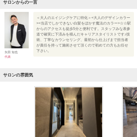
サロンからの一言
＜大人のエイジングケアに特化＞<大人のデザインカラー
><当店でしかできない白髪をぼかす魔法のカラー>☆☆駅
からのアクセスも徒歩5分と便利です。スタッフみな表参
道で確実に下済みを積んだキャリアスタイリストです♪技
術、丁寧なカウンセリング、最初から仕上げまで担当者
が責任を持って施術させて頂くので初めての方もお任せ
下さい。
矢田 知也
代表
サロンの雰囲気