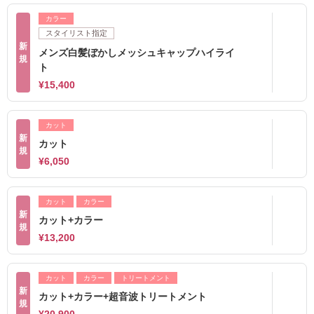
カラー
スタイリスト指定
新
メンズ白髪ぼかしメッシュキャップハイライ
規
ト
¥15,400
カット
新
カット
規
¥6,050
カット
カラー
新
カット+カラー
規
¥13,200
カット
カラー
トリートメント
新
カット+カラー+超音波トリートメント
規