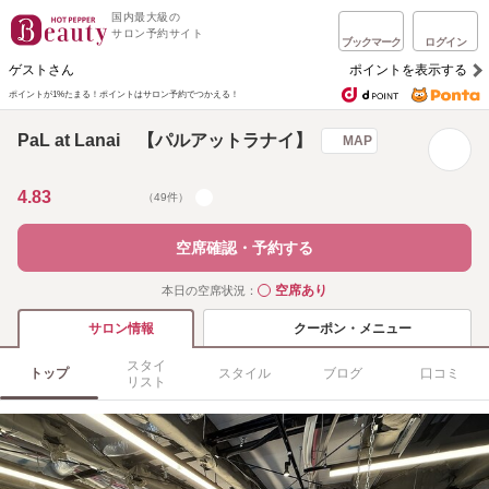
国内最大級の
サロン予約サイト
ブックマーク
ログイン
ゲストさん
ポイントを表示する
ポイントが1%たまる！
ポイントはサロン予約でつかえる！
PaL at Lanai 【パルアットラナイ】
MAP
4.83
（49件）
空席確認・予約する
空席あり
本日の空席状況：
◯
クーポン・メニュー
サロン情報
スタイ
トップ
スタイル
ブログ
口コミ
リスト