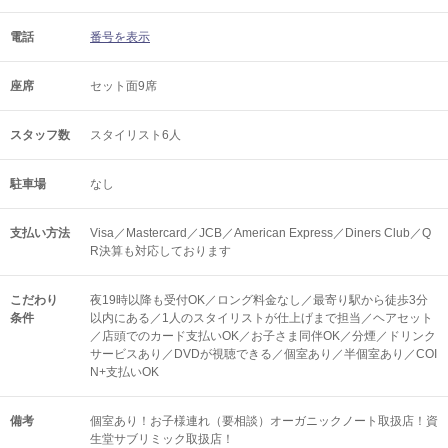
電話
番号を表示
座席
セット面9席
スタッフ数
スタイリスト6人
駐車場
なし
支払い方法
Visa／Mastercard／JCB／American Express／Diners Club／Q
R決算も対応しております
こだわり
夜19時以降も受付OK／ロング料金なし／最寄り駅から徒歩3分
条件
以内にある／1人のスタイリストが仕上げまで担当／ヘアセット
／店頭でのカード支払いOK／お子さま同伴OK／分煙／ドリンク
サービスあり／DVDが視聴できる／個室あり／半個室あり／COI
N+支払いOK
備考
個室あり！お子様連れ（要相談）オーガニックノート取扱店！資
生堂サブリミック取扱店！