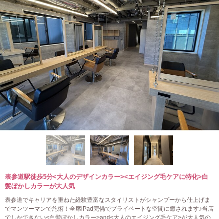
表参道駅徒歩5分<大人のデザインカラー><エイジング毛ケアに特化>白
髪ぼかしカラーが大人気
表参道でキャリアを重ねた経験豊富なスタイリストがシャンプーから仕上げま
でマンツーマンで施術！全席iPad完備でプライベートな空間に癒されます♪当店
でしかできない<白髪ぼかしカラー>and<大人のエイジング毛ケア>が大人気の