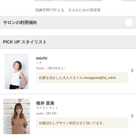
洗練空間で叶える、大人のための美容室
サロンの利用傾向
PICK UP スタイリスト
michi
ミチ
Stylist
（歴20年以上）
白髪を活かした大人スタイル♪Instagram@hd_michi
桜井 里美
サクライ サトミ
stylist
（歴15年）
白髪ぼかしデザイン対応させて頂いてます。