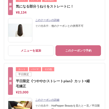
新
気になる部分うねりをストレートに！
規
¥8,134
このクーポンの詳細
その他条件：
他のクーポンとの併用不可
メニューを追加
このクーポンで予約
カット
パーマ
その他
平日限定
新
平日限定《つややかストレートplan》カット+縮
規
毛矯正
¥23,000
このクーポンの詳細
その他条件：
HotPepper Beautyを見たと一言／平日限