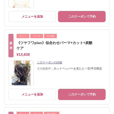
メニューを追加
このクーポンで予約
カット
パーマ
その他
《ツヤフワplan》似合わせパーマ+カット+炭酸
新
規
ケア
¥13,838
このクーポンの詳細
その他条件：
ホットペッパーを見たと一言/平日限定
メニューを追加
このクーポンで予約
カット
パーマ
縮毛矯正