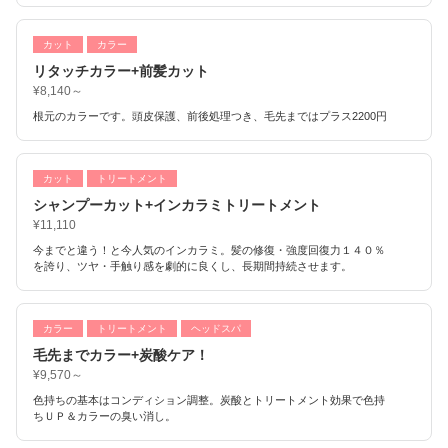
カット
カラー
リタッチカラー+前髪カット
¥8,140～
根元のカラーです。頭皮保護、前後処理つき、毛先まではプラス2200円
カット
トリートメント
シャンプーカット+インカラミトリートメント
¥11,110
今までと違う！と今人気のインカラミ。髪の修復・強度回復力１４０％
を誇り、ツヤ・手触り感を劇的に良くし、長期間持続させます。
カラー
トリートメント
ヘッドスパ
毛先までカラー+炭酸ケア！
¥9,570～
色持ちの基本はコンディション調整。炭酸とトリートメント効果で色持
ちＵＰ＆カラーの臭い消し。