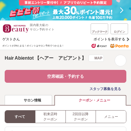
国内最大級の
サロン予約サイト
ブックマーク
ログイン
ゲストさん
ポイントを表示する
ポイントが1%たまる！
ポイントはサロン予約でつかえる！
Hair Abientot 【ヘアー アビアント】
MAP
空席確認・予約する
スタッフ募集を見る
サロン情報
クーポン・メニュー
初来店時
2回目以降
すべて
メニュー
クーポン
クーポン