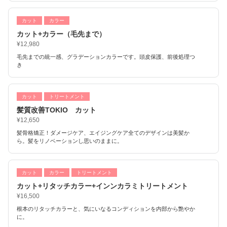
カット
カラー
カット+カラー（毛先まで）
¥12,980
毛先までの統一感、グラデーションカラーです。頭皮保護、前後処理つ
き
カット
トリートメント
髪質改善TOKIO カット
¥12,650
髪骨格矯正！ダメージケア、エイジングケア全てのデザインは美髪か
ら。髪をリノベーションし思いのままに。
カット
カラー
トリートメント
カット+リタッチカラー+インンカラミトリートメント
¥16,500
根本のリタッチカラーと、気にいなるコンディションを内部から艶やか
に。