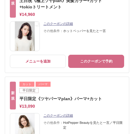
土日祝《極上ツヤplan》美髪カラー+カット
規
+tokioトリートメント
¥14,960
このクーポンの詳細
その他条件：
ホットペッパーを見たと一言
メニューを追加
このクーポンで予約
カット
パーマ
平日限定
新
規
平日限定《ツヤパーマplan》パーマ+カット
¥13,090
このクーポンの詳細
その他条件：
HotPepper Beautyを見たと一言／平日限
定