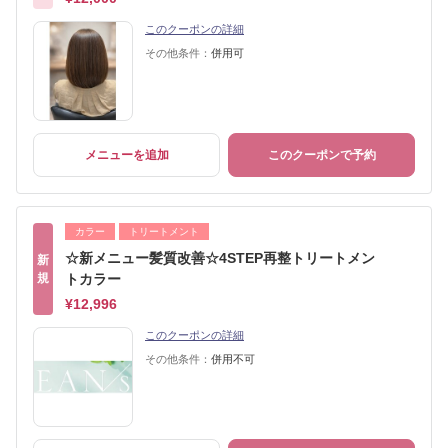
このクーポンの詳細
その他条件：
併用可
メニューを追加
このクーポンで予約
カラー
トリートメント
☆新メニュー髪質改善☆4STEP再整トリートメン
新
規
トカラー
¥12,996
このクーポンの詳細
その他条件：
併用不可