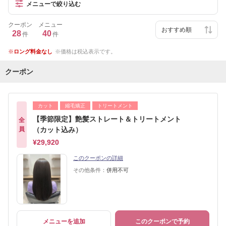
メニューで絞り込む
クーポン
メニュー
28
40
件
件
ロング料金なし
価格は税込表示です。
クーポン
カット
縮毛矯正
トリートメント
【季節限定】艶髪ストレート＆トリートメント
全
員
（カット込み）
¥29,920
このクーポンの詳細
その他条件：
併用不可
メニューを追加
このクーポンで予約