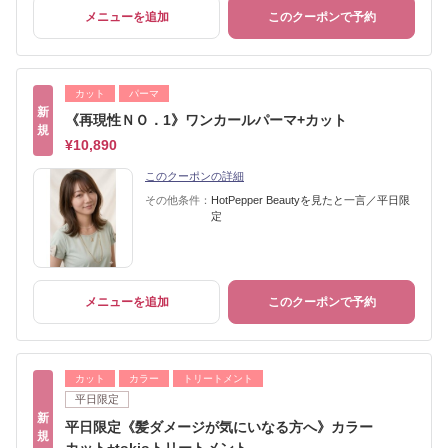
メニューを追加
このクーポンで予約
カット
パーマ
新
《再現性ＮＯ．1》ワンカールパーマ+カット
規
¥10,890
このクーポンの詳細
その他条件：
HotPepper Beautyを見たと一言／平日限
定
メニューを追加
このクーポンで予約
カット
カラー
トリートメント
平日限定
新
平日限定《髪ダメージが気にいなる方へ》カラー
規