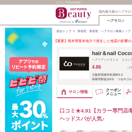
ココシア(Cocosia)
国内最大級のヘアサロ
ヘアサロン
総合トップ
>
美容院・美容室・ヘアサロン検索トップ
【重要】熊本県熊本地方で発生した地震の影響のあ
hair＆nail 
ヘアーアンドネイル ココシ
4.86
（1
大阪府高槻市松原町6-3
高槻市駅徒歩9分 つるやゴル
クーポン
サロン情報
メニュー
口コミ★4.91【カラー専門
ヘッドスパが人気♪