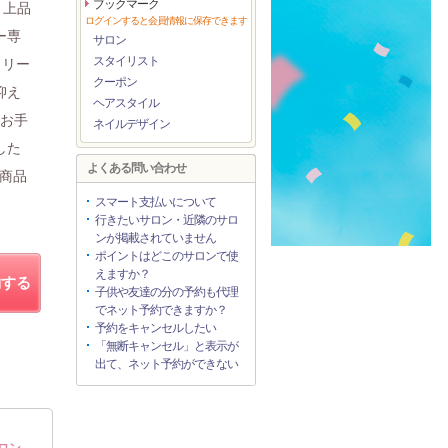
ブックマーク
と上品
ログインすると会員情報に保存できます
ー専
サロン
スタイリスト
トリー
クーポン
抑え
ヘアスタイル
◎お手
ネイルデザイン
した
よくある問い合わせ
の商品
スマート支払いについて
行きたいサロン・近隣のサロ
ンが掲載されていません
ポイントはどこのサロンで使
えますか？
約する
子供や友達の分の予約も代理
でネット予約できますか？
予約をキャンセルしたい
「無断キャンセル」と表示が
出て、ネット予約ができない
ロン