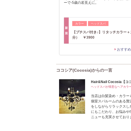
ーで-5歳の若見えに。
カラー
ヘッドスパ
新
【プチスパ付き♪】リタッチカラー＋
規
分） ￥3900
おすすめ
ココシア(Cocosia)からの一言
Hair&Nail Cocosia
ヘッドスパが得意なヘアカラ
当店は白髪染め・カラー
個室スパルームのある贅
をしながらリラックスし
にもこだわり、お悩みや
ニューも充実させており