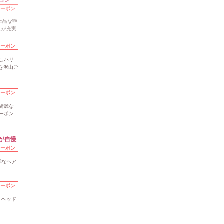
クーポン
上品な艶
スが充実
クーポン
しハリ
を沢山ご
クーポン
綺麗な
ーポン
が自慢
クーポン
寧なヘア
クーポン
とヘッド