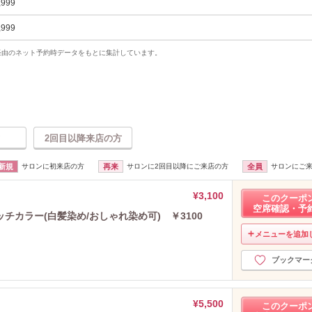
,999
,999
uty経由のネット予約時データをもとに集計しています。
2回目以降来店の方
新規
サロンに初来店の方
再来
サロンに2回目以降にご来店の方
全員
サロンにご
¥3,100
このクーポ
空席確認・予
カラー(白髪染め/おしゃれ染め可) ￥3100
メニューを追加
ブックマー
¥5,500
このクーポ