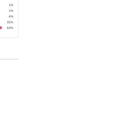
1%
1%
4%
31%
63%