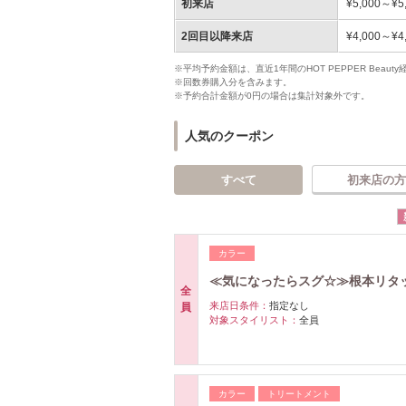
初来店
¥5,000～¥5
2回目以降来店
¥4,000～¥4
※平均予約金額は、直近1年間のHOT PEPPER Bea
※回数券購入分を含みます。
※予約合計金額が0円の場合は集計対象外です。
人気のクーポン
すべて
初来店の方
カラー
≪気になったらスグ☆≫根本リタッチ
全
来店日条件：
指定なし
員
対象スタイリスト：
全員
カラー
トリートメント