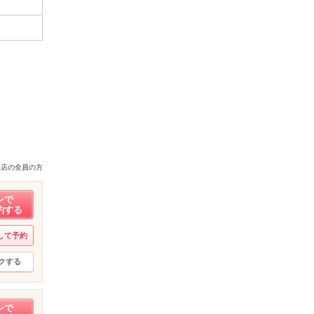
来店の全員の方
ンで
約する
して予約
クする
ンで