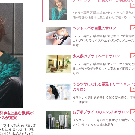
<カラー専門店/駐車場有>ナチュラルな発色&
感が好評◎悩みや理想に合わせて選べるコー
ヘッドスパが自慢のサロン
<カラー専門店/駐車場有>髪と頭皮に栄養補給
コシUP◇リラックスやエイジングなどコース
用意
少人数のプライベートサロン
<カラー専門店/駐車場有>マンツーマン施術と
仕上がりが好評♪季節ごとに変わる期間限定ク
も◎
うるツヤになれる厳選トリートメント
のサロン
うるおいを閉じ込め美しく輝く髪へ導く、丁
ケア体験◎
お手頃プライスのメンズOKサロン
な発色&上品な艶感が
ースが充実
メンズヘアカラーも◎高槻駅すぐ！頭皮ケア
ドライでお好みで試せ
スパでリフレッシュ♪駐車場有！
パと組み合わせれば根
に応じた似合わせカラ