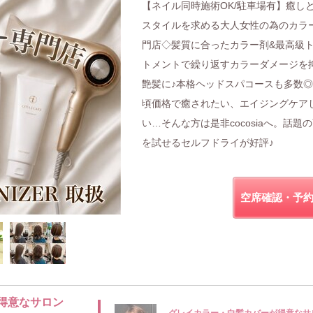
【ネイル同時施術OK/駐車場有】癒し
スタイルを求める大人女性の為のカラ
門店◇髪質に合ったカラー剤&最高級
トメントで繰り返すカラーダメージを
艶髪に♪本格ヘッドスパコースも多数
頃価格で癒されたい、エイジングケア
い…そんな方は是非cocosiaへ。話題
を試せるセルフドライが好評♪
空席確認・予
得意なサロン
グレイカラー・白髪カバーが得意なサ