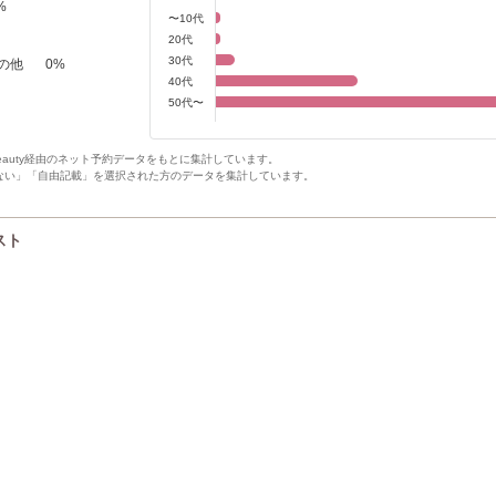
%
〜10代
20代
30代
の他
0
%
40代
50代〜
Beauty経由のネット予約データをもとに集計しています。
ない」「自由記載」を選択された方のデータを集計しています。
スト