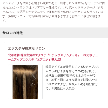
アンティークな空間が心地よい暖炉のある一軒家サロン♪緑豊かなガーデンに囲
まれたエントランスはバリアフリー仕様です。バリ式ヘッドマッサージ（クリ
ームバス）を応用したテクニックで疲れた頭と体のメンテナンスも行っていま
す。多様なメニューで皆様の日常がより輝きますようお手伝いさせて頂きま
す。
サロンの特徴
エクステが得意なサロン
北海道初!韓国主流のエクステ『Uチップスリムタッキ』・根元ボリュ
ームアップエクステ『エアエク』導入店!
韓国アイドルが使用しているUチップスリ
ムタッキは予算を抑えつつ毛質が良く、
繰り返し使用可能!そのままカラーがで
き、地毛と同じような動きで馴染みやす
い◎エアエクは、高級人工毛を結び付け
ていき男性にも人気◎