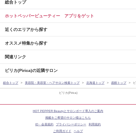
総合トップ
ホットペッパービューティー アプリをゲット
近くのエリアから探す
オススメ特集から探す
関連リンク
ピリカ(Pirica)の近隣サロン
総合トップ
美容院・美容室・ヘアサロン検索トップ
北海道トップ
函館トップ
ピ
ピリカ(Pirica)
HOT PEPPER Beautyとサロンボード導入のご案内
掲載をご希望のサロン様はこちら
ID・会員規約
プライバシーポリシー
利用規約
ご利用ガイド
ヘルプ