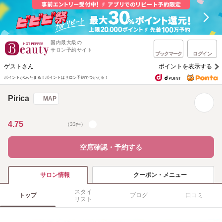
国内最大級の
サロン予約サイト
ブックマーク
ログイン
ゲストさん
ポイントを表示する
ポイントが1%たまる！
ポイントはサロン予約でつかえる！
Pirica
MAP
4.75
（33件）
空席確認・予約する
クーポン・メニュー
サロン情報
スタイ
トップ
ブログ
口コミ
リスト