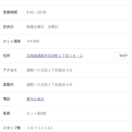
営業時間
9:30～18:30
定休日
毎週火曜日 水曜日
カット価格
￥4,400
住所
北海道函館市日吉町１丁目１６－２
MAP
アクセス
函館バス日吉１丁目徒歩３分
道案内
函館バス日吉１丁目徒歩３分
電話
番号を表示
座席
セット面8席
スタッフ数
スタイリスト2人