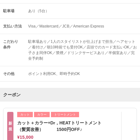
駐車場
あり（5台）
支払い方法
Visa／Mastercard／JCB／American Express
こだわり
駐車場あり／1人のスタイリストが仕上げまで担当／ヘアセット
条件
／着付け／朝10時前でも受付OK／店頭でのカード支払いOK／お
子さま同伴OK／禁煙／ドリンクサービスあり／半個室あり／完
全予約制
その他
ポイント利用OK
即時予約OK
クーポン
カット
カラー
トリートメント
カット＋カラー+Dr，HEATトリートメント
新
規
（髪質改善） 1500円OFF♪
¥15,000