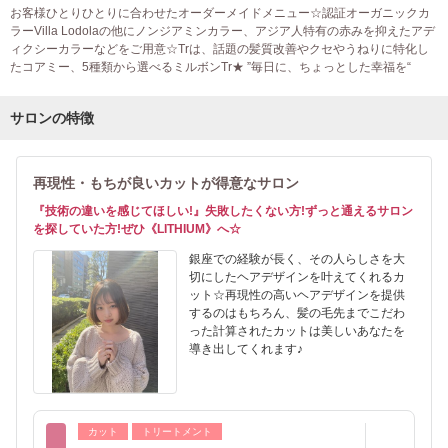
お客様ひとりひとりに合わせたオーダーメイドメニュー☆認証オーガニックカ
ラーVilla Lodolaの他にノンジアミンカラー、アジア人特有の赤みを抑えたアデ
ィクシーカラーなどをご用意☆Trは、話題の髪質改善やクセやうねりに特化し
たコアミー、5種類から選べるミルボンTr★ ”毎日に、ちょっとした幸福を“
サロンの特徴
再現性・もちが良いカットが得意なサロン
『技術の違いを感じてほしい!』失敗したくない方!ずっと通えるサロン
を探していた方!ぜひ《LITHIUM》へ☆
銀座での経験が長く、その人らしさを大
切にしたヘアデザインを叶えてくれるカ
ット☆再現性の高いヘアデザインを提供
するのはもちろん、髪の毛先までこだわ
った計算されたカットは美しいあなたを
導き出してくれます♪
カット
トリートメント