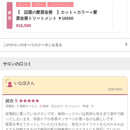
カット
カラー
トリートメント
【 話題の髪質改善 】カット＋カラー＋髪
新
規
質改善トリートメント ￥16500
¥16,500
このサロンのすべてのクーポンを見る
サロンの口コミ
サロンPick Up
いなほさん
（女性/40代）
総合
5
★
★
★
★
★
雰囲気：
5
接客サービス：
5
技術・仕上がり：
5
メニュー・料金：
5
定期的に通っているサロンです。毎回ヘッドスパは気持ち良すぎて途中で眠
ってしまいます。頭皮ケアか首肩マッサージか選べるのも嬉しいです。
髪質を考えてカットしていただけるのと、担当スタイリストさんのスキルは
とても信頼できるので毎回の私の抽象的なリクエストにも対応していただ