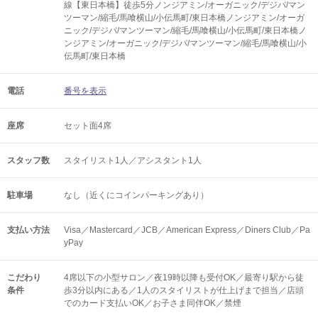
線【東日本橋】徒歩5分ノンジアミン/オーガニック/デジパ/マン
ツーマン/縮毛/馬喰横山/小伝馬町/東日本橋ノンジアミン/オーガ
ニック/デジパ/マンツーマン/縮毛/馬喰横山/小伝馬町/東日本橋ノ
ンジアミン/オーガニック/デジパ/マンツーマン/縮毛/馬喰横山/小
伝馬町/東日本橋
電話
番号を表示
座席
セット面4席
スタッフ数
スタイリスト1人／アシスタント1人
駐車場
なし（近くにコインパーキングあり）
支払い方法
Visa／Mastercard／JCB／American Express／Diners Club／Pa
yPay
こだわり
4席以下の小型サロン／夜19時以降も受付OK／最寄り駅から徒
条件
歩3分以内にある／1人のスタイリストが仕上げまで担当／店頭
でのカード支払いOK／お子さま同伴OK／禁煙