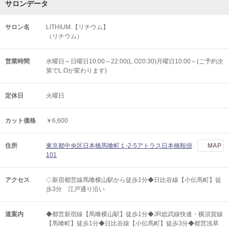
サロンデータ
サロン名
LITHIUM.【リチウム】
（リチウム）
営業時間
水曜日～日曜日10:00～22:00(L.O20:30)月曜日10:00～(ご予約次
第でL.Oが変わります)
定休日
火曜日
カット価格
￥6,600
住所
東京都中央区日本橋馬喰町１-2-5アトラス日本橋鞍掛
MAP
101
アクセス
◇新宿都営線馬喰横山駅から徒歩1分◆日比谷線【小伝馬町】徒
歩3分 江戸通り沿い
道案内
◆都営新宿線【馬喰横山駅】徒歩1分◆JR総武線快速・横須賀線
【馬喰町】徒歩1分◆日比谷線【小伝馬町】徒歩3分◆都営浅草