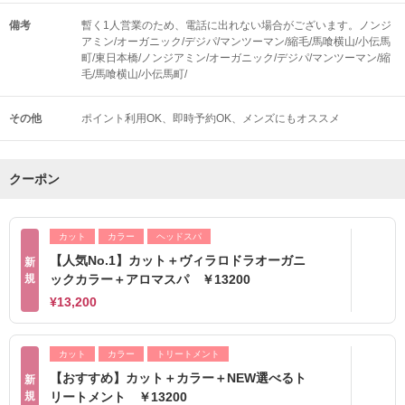
備考
暫く1人営業のため、電話に出れない場合がございます。ノンジ
アミン/オーガニック/デジパ/マンツーマン/縮毛/馬喰横山/小伝馬
町/東日本橋/ノンジアミン/オーガニック/デジパ/マンツーマン/縮
毛/馬喰横山/小伝馬町/
その他
ポイント利用OK
即時予約OK
メンズにもオススメ
クーポン
カット
カラー
ヘッドスパ
【人気No.1】カット＋ヴィラロドラオーガニ
新
規
ックカラー＋アロマスパ ￥13200
¥13,200
カット
カラー
トリートメント
【おすすめ】カット＋カラー＋NEW選べるト
新
規
リートメント ￥13200