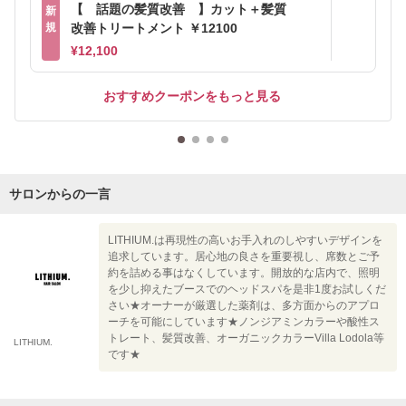
【 話題の髪質改善 】カット＋髪質
新
規
改善トリートメント ￥12100
¥12,100
おすすめクーポンをもっと見る
サロンからの一言
LITHIUM.は再現性の高いお手入れのしやすいデザインを
追求しています。居心地の良さを重要視し、席数とご予
約を詰める事はなくしています。開放的な店内で、照明
を少し抑えたブースでのヘッドスパを是非1度お試しくだ
さい★オーナーが厳選した薬剤は、多方面からのアプロ
ーチを可能にしています★ノンジアミンカラーや酸性ス
トレート、髪質改善、オーガニックカラーVilla Lodola等
LITHIUM.
です★