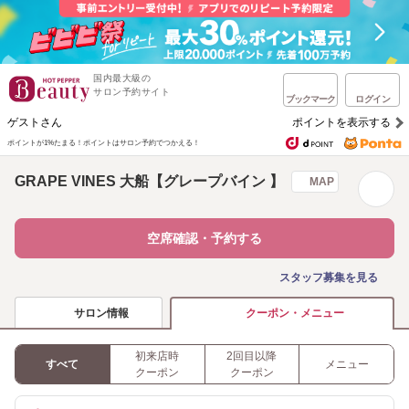
国内最大級の
サロン予約サイト
ブックマーク
ログイン
ゲストさん
ポイントを表示する
ポイントが1%たまる！
ポイントはサロン予約でつかえる！
GRAPE VINES 大船【グレープバイン 】
MAP
空席確認・予約する
スタッフ募集を見る
サロン情報
クーポン・メニュー
初来店時
2回目以降
すべて
メニュー
クーポン
クーポン