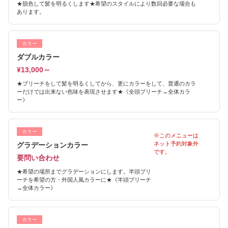
★脱色して髪を明るくします★希望のスタイルにより数回必要な場合も
あります。
カラー
ダブルカラー
¥13,000～
★ブリーチをして髪を明るくしてから、更にカラーをして、普通のカラ
ーだけでは出来ない色味を表現させます★《全頭ブリーチ→全体カラ
ー》
カラー
※このメニューは
ネット予約対象外
グラデーションカラー
です。
要問い合わせ
★希望の場所までグラデーションにします。半頭ブリ
ーチを希望の方・外国人風カラーに★《半頭ブリーチ
→全体カラー》
カラー