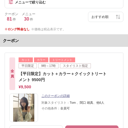
メニューで絞り込む
クーポン
メニュー
81
30
件
件
ロング料金なし
価格は税込表示です。
クーポン
カット
カラー
トリートメント
平日限定
9時～17時
スタイリスト指定
全
【平日限定】カット＋カラー＋クイックトリート
員
メント 9500円
¥9,500
このクーポンの詳細
対象スタイリスト：
Tom 、関口 雄真、他6人
その他条件：
全員可