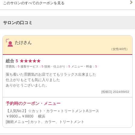
このサロンのすべてのクーポンを見る
サロンの口コミ
サロンPick Up
たけさん
（女性/40代）
総合
5
★
★
★
★
★
雰囲気：
5
接客サービス：
5
技術・仕上がり：
5
メニュー・料金：
5
落ち着いた雰囲気のお店でとてもリラックス出来ました
仕上がりもとても気に入りました
ありがとうございました。
[投稿日] 2024/09/02
予約時のクーポン・メニュー
【人気No.2】☆カット・カラー＋トリートメントAコース
￥9900→￥8800 横浜
[施術メニュー] カット、カラー、トリートメント