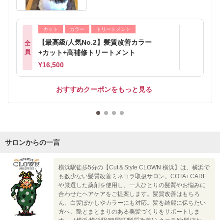
カット
カラー
トリートメント
【最高級/人気No.2】髪質改善カラー
全
員
+カット+高補修トリートメント
¥16,500
おすすめクーポンをもっと見る
サロンからの一言
横浜駅徒歩5分の【Cut＆Style CLOWN 横浜】は、横浜で
も数少ない髪質改善ミネコラ取扱サロン。COTA i CARE
や厳選した薬剤を使用し、一人ひとりの髪質やお悩みに
合わせたヘアケアをご提案します。髪質改善はもちろ
ん、白髪ぼかしやカラーにも対応。髪を綺麗に保ちたい
方へ、艶とまとまりのある美髪づくりをサポートしま