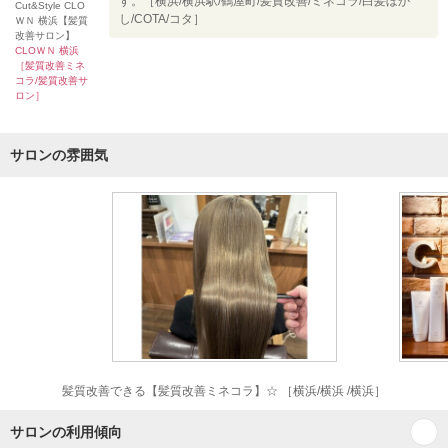
す。［横浜/横浜駅/鶴屋町/髪質改善/ミネコラ/白髪ぼか
Cut&Style CLO
し/COTA/コタ］
ＷＮ 横浜【髪質
改善サロン】
CLOＷＮ 横浜
［髪質改善ミネ
コラ/髪質改善サ
ロン］
サロンの雰囲気
髪質改善できる【髪質改善ミネコラ】☆ ［横浜/横浜 /横浜］
サロンの利用傾向