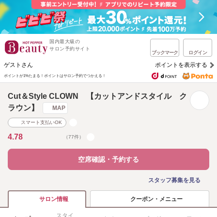
国内最大級の
サロン予約サイト
ブックマーク
ログイン
ゲストさん
ポイントを表示する
ポイントが1%たまる！
ポイントはサロン予約でつかえる！
Cut＆Style CLOWN 【カットアンドスタイル ク
ラウン】
MAP
スマート支払いOK
4.78
（77件）
空席確認・予約する
スタッフ募集を見る
クーポン・メニュー
サロン情報
スタイ