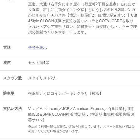
直進。大通り右手角にすき屋を（鶴屋町2丁目交差点）右に曲が
り直進、右手に［麺ダイニング福］というお店のビル2階レンガ
のビルが目印★バス停【横浜・鶴屋町2丁目/横浜駅徒歩5分】Cut
&Style CLOWN横浜は髪質改善ミネコラとCOTA i CAREを取り
入れたヘアケア重視サロン。髪質改善・白髪ぼかし・カラーで理
想の艶髪づくりをサポートします。
電話
番号を表示
座席
セット面4席
スタッフ数
スタイリスト2人
駐車場
横浜駅近くにコインパーキングあり【横浜】
支払い方法
Visa／Mastercard／JCB／American Express／ＱＲ決済利用可
能[Cut＆Style CLOWN横浜 横浜駅 JR横浜駅 相鉄横浜駅 髪質改
善サロン]
※店頭で利用可能なお支払い方法を記載しています。スマート支払いではご
利用いただけない場合がございます。