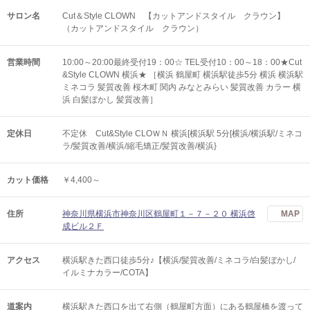
サロン名
Cut＆Style CLOWN 【カットアンドスタイル クラウン】
（カットアンドスタイル クラウン）
営業時間
10:00～20:00最終受付19：00☆ TEL受付10：00～18：00★Cut
&Style CLOWN 横浜★ ［横浜 鶴屋町 横浜駅徒歩5分 横浜 横浜駅
ミネコラ 髪質改善 桜木町 関内 みなとみらい 髪質改善 カラー 横
浜 白髪ぼかし 髪質改善］
定休日
不定休 Cut&Style CLOＷＮ 横浜[横浜駅 5分[横浜/横浜駅/ミネコ
ラ/髪質改善/横浜/縮毛矯正/髪質改善/横浜}
カット価格
￥4,400～
住所
神奈川県横浜市神奈川区鶴屋町１－７－２０ 横浜啓
MAP
成ビル２Ｆ
アクセス
横浜駅きた西口徒歩5分♪【横浜/髪質改善/ミネコラ/白髪ぼかし/
イルミナカラー/COTA】
道案内
横浜駅きた西口を出て右側（鶴屋町方面）にある鶴屋橋を渡って