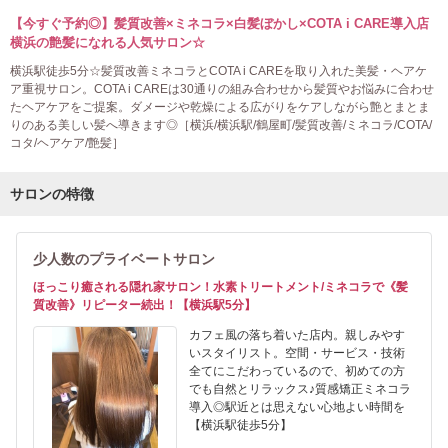
【今すぐ予約◎】髪質改善×ミネコラ×白髪ぼかし×COTA i CARE導入店
横浜の艶髪になれる人気サロン☆
横浜駅徒歩5分☆髪質改善ミネコラとCOTA i CAREを取り入れた美髪・ヘアケ
ア重視サロン。COTA i CAREは30通りの組み合わせから髪質やお悩みに合わせ
たヘアケアをご提案。ダメージや乾燥による広がりをケアしながら艶とまとま
りのある美しい髪へ導きます◎［横浜/横浜駅/鶴屋町/髪質改善/ミネコラ/COTA/
コタ/ヘアケア/艶髪］
サロンの特徴
少人数のプライベートサロン
ほっこり癒される隠れ家サロン！水素トリートメント/ミネコラで《髪
質改善》リピーター続出！【横浜駅5分】
カフェ風の落ち着いた店内。親しみやす
いスタイリスト。空間・サービス・技術
全てにこだわっているので、初めての方
でも自然とリラックス♪質感矯正ミネコラ
導入◎駅近とは思えない心地よい時間を
【横浜駅徒歩5分】