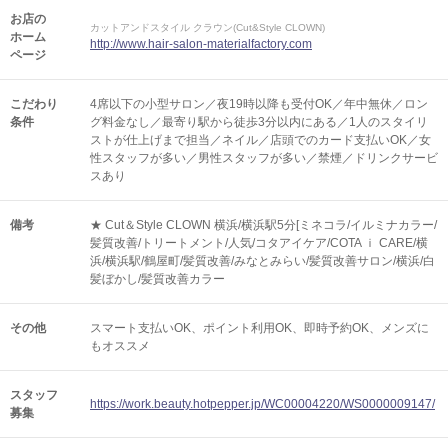
お店の
カットアンドスタイル クラウン(Cut&Style CLOWN)
ホーム
http://www.hair-salon-materialfactory.com
ページ
こだわり
4席以下の小型サロン／夜19時以降も受付OK／年中無休／ロン
条件
グ料金なし／最寄り駅から徒歩3分以内にある／1人のスタイリ
ストが仕上げまで担当／ネイル／店頭でのカード支払いOK／女
性スタッフが多い／男性スタッフが多い／禁煙／ドリンクサービ
スあり
備考
★ Cut＆Style CLOWN 横浜/横浜駅5分[ミネコラ/イルミナカラー/
髪質改善/トリートメント/人気/コタアイケア/COTA ｉ CARE/横
浜/横浜駅/鶴屋町/髪質改善/みなとみらい/髪質改善サロン/横浜/白
髪ぼかし/髪質改善カラー
その他
スマート支払いOK
ポイント利用OK
即時予約OK
メンズに
もオススメ
スタッフ
https://work.beauty.hotpepper.jp/WC00004220/WS0000009147/
募集