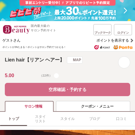
国内最大級の
サロン予約サイト
ブックマーク
ログイン
ゲストさん
ポイントを表示する
ポイントが1%たまる！
ポイントはサロン予約でつかえる！
Lien hair【リアン ヘアー】
MAP
5.00
（22件）
空席確認・予約する
クーポン・メニュー
サロン情報
スタイ
トップ
スタイル
ブログ
口コミ
リスト