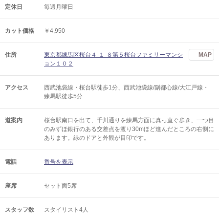
定休日
毎週月曜日
カット価格
￥4,950
住所
東京都練馬区桜台４‐１‐８第５桜台ファミリーマンシ
MAP
ョン１０２
アクセス
西武池袋線・桜台駅徒歩1分、西武池袋線/副都心線/大江戸線・
練馬駅徒歩5分
道案内
桜台駅南口を出て、千川通りを練馬方面に真っ直ぐ歩き、一つ目
のみずほ銀行のある交差点を渡り30mほど進んだところの右側に
あります。緑のドアと外観が目印です。
電話
番号を表示
座席
セット面5席
スタッフ数
スタイリスト4人