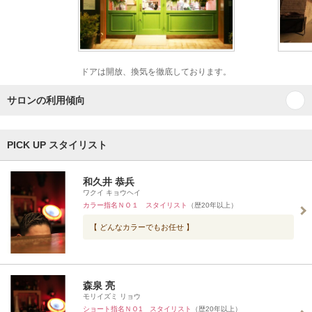
ドアは開放、換気を徹底しております。
サロンの利用傾向
PICK UP スタイリスト
和久井 恭兵
ワクイ キョウヘイ
カラー指名ＮＯ１ スタイリスト
（歴20年以上）
【 どんなカラーでもお任せ 】
森泉 亮
モリイズミ リョウ
ショート指名ＮＯ1 スタイリスト
（歴20年以上）