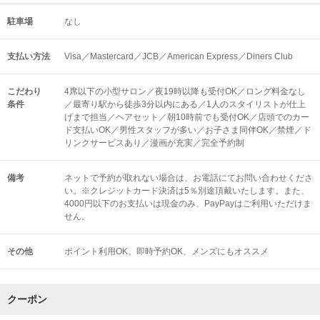
駐車場
なし
支払い方法
Visa／Mastercard／JCB／American Express／Diners Club
こだわり
4席以下の小型サロン／夜19時以降も受付OK／ロング料金なし
条件
／最寄り駅から徒歩3分以内にある／1人のスタイリストが仕上
げまで担当／ヘアセット／朝10時前でも受付OK／店頭でのカー
ド支払いOK／男性スタッフが多い／お子さま同伴OK／禁煙／ド
リンクサービスあり／漫画が充実／完全予約制
備考
ネットで予約が取れない場合は、お電話にてお問い合わせくださ
い。※クレジットカード決済は5％別途頂戴いたします。また、
4000円以下のお支払いは現金のみ、PayPayはご利用いただけま
せん。
その他
ポイント利用OK
即時予約OK
メンズにもオススメ
クーポン