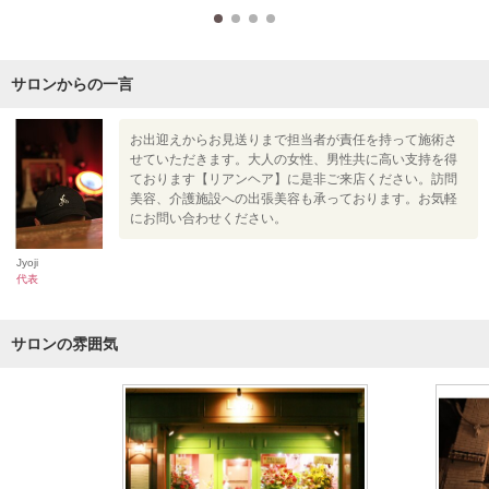
サロンからの一言
お出迎えからお見送りまで担当者が責任を持って施術さ
せていただきます。大人の女性、男性共に高い支持を得
ております【リアンヘア】に是非ご来店ください。訪問
美容、介護施設への出張美容も承っております。お気軽
にお問い合わせください。
Jyoji
代表
サロンの雰囲気