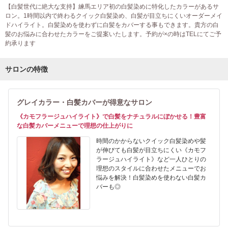
【白髪世代に絶大な支持】練馬エリア初の白髪染めに特化したカラーがあるサ
ロン。1時間以内で終わるクイック白髪染め、白髪が目立ちにくいオーダーメイ
ドハイライト。白髪染めを使わずに白髪をカバーする事もできます。貴方の白
髪のお悩みに合わせたカラーをご提案いたします。予約が×の時はTELにてご予
約承ります
サロンの特徴
グレイカラー・白髪カバーが得意なサロン
《カモフラージュハイライト》で白髪をナチュラルにぼかせる！豊富
な白髪カバーメニューで理想の仕上がりに
時間のかからないクイック白髪染めや髪
が伸びても白髪が目立ちにくい《カモフ
ラージュハイライト》など一人ひとりの
理想のスタイルに合わせたメニューでお
悩みを解決！白髪染めを使わない白髪カ
バーも◎