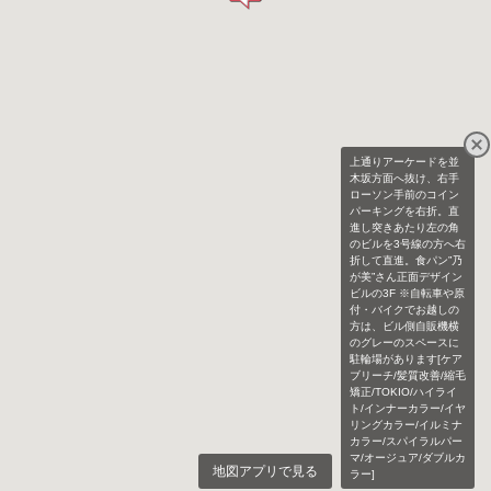
上通りアーケードを並
木坂方面へ抜け、右手
ローソン手前のコイン
パーキングを右折。直
進し突きあたり左の角
のビルを3号線の方へ右
折して直進。食パン”乃
が美”さん正面デザイン
ビルの3F ※自転車や原
付・バイクでお越しの
方は、ビル側自販機横
のグレーのスペースに
駐輪場があります[ケア
ブリーチ/髪質改善/縮毛
矯正/TOKIO/ハイライ
ト/インナーカラー/イヤ
リングカラー/イルミナ
カラー/スパイラルパー
マ/オージュア/ダブルカ
地図アプリで見る
ラー]