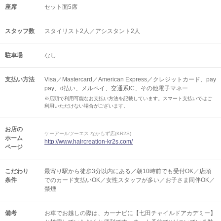
座席
セット面5席
スタッフ数
スタイリスト2人／アシスタント2人
駐車場
なし
支払い方法
Visa／Mastercard／American Express／クレジットカード、pay
pay、d払い、メルペイ、交通系IC、その他電子マネー
※店頭で利用可能なお支払い方法を記載しています。スマート支払いではご
利用いただけない場合がございます。
お店の
ケーアールツーエス なかもず店(KR2S)
ホーム
http://www.haircreation-kr2s.com/
ページ
こだわり
最寄り駅から徒歩3分以内にある／朝10時前でも受付OK／店頭
条件
でのカード支払いOK／女性スタッフが多い／お子さま同伴OK／
禁煙
備考
お車でお越しの際は、カーナビに【七田チャイルドアカデミー】