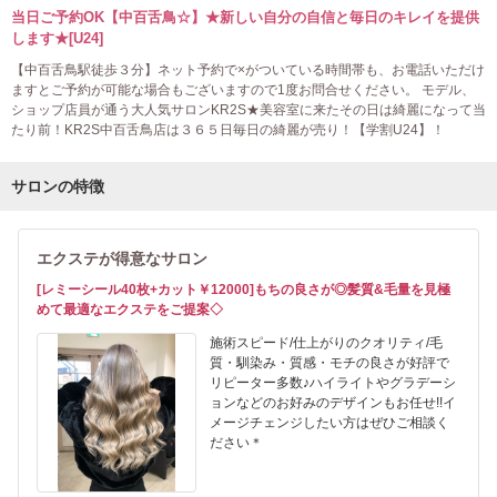
当日ご予約OK【中百舌鳥☆】★新しい自分の自信と毎日のキレイを提供
します★[U24]
【中百舌鳥駅徒歩３分】ネット予約で×がついている時間帯も、お電話いただけ
ますとご予約が可能な場合もございますので1度お問合せください。 モデル、
ショップ店員が通う大人気サロンKR2S★美容室に来たその日は綺麗になって当
たり前！KR2S中百舌鳥店は３６５日毎日の綺麗が売り！【学割U24】！
サロンの特徴
エクステが得意なサロン
[レミーシール40枚+カット￥12000]もちの良さが◎髪質&毛量を見極
めて最適なエクステをご提案◇
施術スピード/仕上がりのクオリティ/毛
質・馴染み・質感・モチの良さが好評で
リピーター多数♪ハイライトやグラデーシ
ョンなどのお好みのデザインもお任せ!!イ
メージチェンジしたい方はぜひご相談く
ださい＊