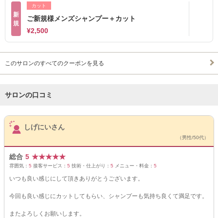
カット
新
ご新規様メンズシャンプー＋カット
規
¥2,500
このサロンのすべてのクーポンを見る
サロンの口コミ
サロンPick Up
しげにいさん
（男性/50代）
総合
5
★
★
★
★
★
雰囲気：
5
接客サービス：
5
技術・仕上がり：
5
メニュー・料金：
5
いつも良い感じにして頂きありがとうございます。
今回も良い感じにカットしてもらい、シャンプーも気持ち良くて満足です。
またよろしくお願いします。