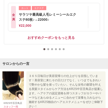
カット
エクステ
サラツヤ最高級人毛レミーシールエク
全
員
ステ80枚♪→22000♪
¥22,000
おすすめクーポンをもっと見る
サロンからの一言
３６５日毎日が美容室帰りの仕上がりを目指していま
す！美容室に来たその日だけでなく、いつまでもきれい
で艶やかな髪を保っていたい。そんな女性の願望を叶え
る美髪スタイルからケア方法をKR2S中百舌鳥店が提案し
ます。ヘアケアの認定資格を持つスタッフがカラーやパ
ーマなどあらゆるメニューに合わせて栄養を入れながら
施術するKR2S独自のヘアエステメニューをぜひご体験下
KR2S中百舌鳥店
さい！
スタッフ一同