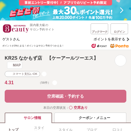
国内最大級の
サロン予約サイト
ブックマーク
ログイン
ゲストさん
ポイントを表示する
ポイントが1%たまる！
ポイントはサロン予約でつかえる！
KR2S なかもず店 【ケーアールツーエス】
MAP
スマート支払いOK
4.31
（58件）
空席確認・予約する
空席あり
本日の空席状況：
◯
クーポン・メニュー
サロン情報
スタイ
トップ
スタイル
ブログ
口コミ