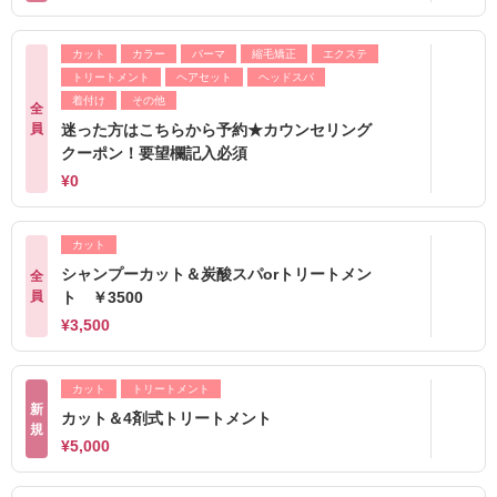
カット
カラー
パーマ
縮毛矯正
エクステ
トリートメント
ヘアセット
ヘッドスパ
着付け
その他
全
員
迷った方はこちらから予約★カウンセリング
クーポン！要望欄記入必須
¥0
カット
シャンプーカット＆炭酸スパorトリートメン
全
員
ト ￥3500
¥3,500
カット
トリートメント
新
カット＆4剤式トリートメント
規
¥5,000