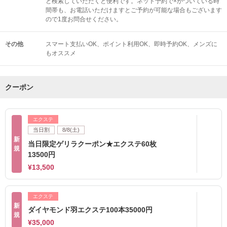
と検索していただくと便利です。ネット予約で×がついている時
間帯も、お電話いただけますとご予約が可能な場合もございます
ので1度お問合せください。
その他
スマート支払いOK
ポイント利用OK
即時予約OK
メンズに
もオススメ
クーポン
エクステ
当日割
8/8(土)
新
当日限定ゲリラクーポン★エクステ60枚
規
13500円
¥13,500
エクステ
新
ダイヤモンド羽エクステ100本35000円
規
¥35,000