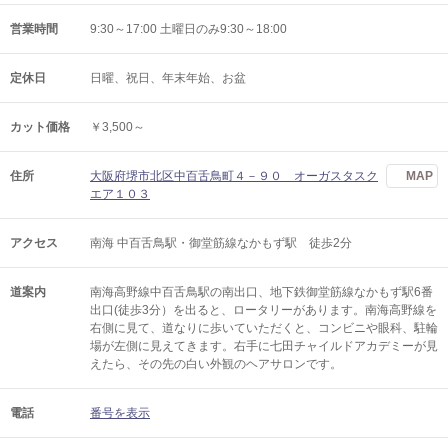
営業時間
9:30～17:00 土曜日のみ9:30～18:00
定休日
日曜、祝日、年末年始、お盆
カット価格
￥3,500～
住所
大阪府堺市北区中百舌鳥町４－９０ オーガスタスク
MAP
エア１０３
アクセス
南海 中百舌鳥駅・御堂筋線なかもず駅 徒歩2分
道案内
南海高野線中百舌鳥駅の南出口、地下鉄御堂筋線なかもず駅6番
出口(徒歩3分）を出ると、ロータリーがあります。南海高野線を
右側に見て、道なりに歩いていただくと、コンビニや眼科、駐輪
場が左側に見えてきます。右手に七田チャイルドアカデミーが見
えたら、その先の白い外観のヘアサロンです。
電話
番号を表示