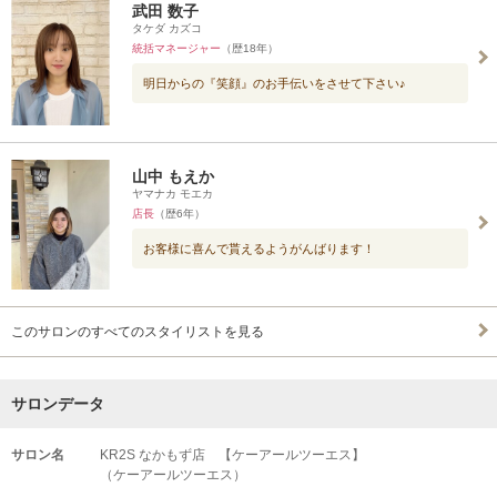
武田 数子
タケダ カズコ
統括マネージャー
（歴18年）
明日からの『笑顔』のお手伝いをさせて下さい♪
山中 もえか
ヤマナカ モエカ
店長
（歴6年）
お客様に喜んで貰えるようがんばります！
このサロンのすべてのスタイリストを見る
サロンデータ
サロン名
KR2S なかもず店 【ケーアールツーエス】
（ケーアールツーエス）