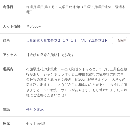
定休日
毎週月曜日/第１月・火曜日連休/第３日曜・月曜日連休・隔週木
曜日
カット価格
￥5,500～
住所
大阪府東大阪市長堂２-１７-１３ ソレイユ長堂１F
MAP
アクセス
【近鉄奈良線布施駅】徒歩8分
道案内
布施駅改札の東北出口を出て階段を下りると、すぐに三井住友銀
行があり、ジャンボカラオケと三井住友銀行の駐車場の間の車一
台分程の道路を真っ直ぐ歩き、約200m程歩きますと、大きな産
業道路に出ます。ちょうど左手に和食のさとがあり、右折して頂
きますと、30m程先にサロンがあります。もし迷われましたら気
軽にご連絡くださいませ♪
電話
番号を表示
座席
セット面4席