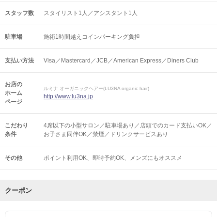
スタッフ数
スタイリスト1人／アシスタント1人
駐車場
施術1時間越えコインパーキング負担
支払い方法
Visa／Mastercard／JCB／American Express／Diners Club
お店の
ルミナ オーガニックヘアー(LU3NA organic hair)
ホーム
http://www.lu3na.jp
ページ
こだわり
4席以下の小型サロン／駐車場あり／店頭でのカード支払いOK／
条件
お子さま同伴OK／禁煙／ドリンクサービスあり
その他
ポイント利用OK
即時予約OK
メンズにもオススメ
クーポン