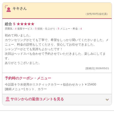
サロンPick Up
キキさん
（女性/50代/会社員）
総合
5
★
★
★
★
★
雰囲気：
4
接客サービス：
5
技術・仕上がり：
5
メニュー・料金：
4
初めて伺いました。
カウンセリングがとても丁寧で、希望をしっかり聞いてくださいました。メ
ニュー、料金の説明もしてくださり、安心してお任せできました。
シャンプーがとても気持ちよかったです！
次回はヘッドスパも合わせて予約させていただきました、楽しみにしてま
す。
ありがとうございました。
[投稿日] 2026/05/21
予約時のクーポン・メニュー
今話題キラ水使用ホリスティックカラー＋似合わせカット￥15400
[施術メニュー] カット、カラー
サロンからの返信コメントを見る