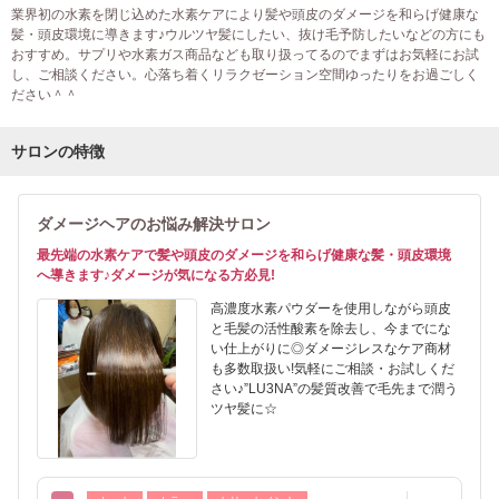
業界初の水素を閉じ込めた水素ケアにより髪や頭皮のダメージを和らげ健康な
髪・頭皮環境に導きます♪ウルツヤ髪にしたい、抜け毛予防したいなどの方にも
おすすめ。サプリや水素ガス商品なども取り扱ってるのでまずはお気軽にお試
し、ご相談ください。心落ち着くリラクゼーション空間ゆったりをお過ごしく
ださい＾＾
サロンの特徴
ダメージヘアのお悩み解決サロン
最先端の水素ケアで髪や頭皮のダメージを和らげ健康な髪・頭皮環境
へ導きます♪ダメージが気になる方必見!
高濃度水素パウダーを使用しながら頭皮
と毛髪の活性酸素を除去し、今までにな
い仕上がりに◎ダメージレスなケア商材
も多数取扱い!気軽にご相談・お試しくだ
さい♪”LU3NA”の髪質改善で毛先まで潤う
ツヤ髪に☆