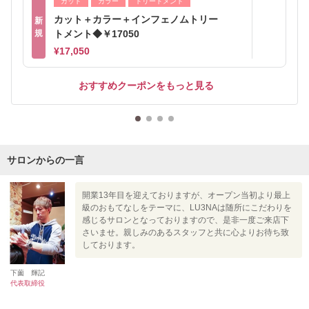
カット
カラー
トリートメント
カット＋カラー＋インフェノムトリー
新
規
トメント◆￥17050
¥17,050
おすすめクーポンをもっと見る
サロンからの一言
開業13年目を迎えておりますが、オープン当初より最上
級のおもてなしをテーマに、LU3NAは随所にこだわりを
感じるサロンとなっておりますので、是非一度ご来店下
さいませ。親しみのあるスタッフと共に心よりお待ち致
しております。
下薗 輝記
代表取締役