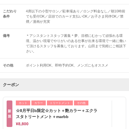
こだわり
4席以下の小型サロン／駐車場あり／ロング料金なし／朝10時前
条件
でも受付OK／店頭でのカード支払いOK／お子さま同伴OK／禁
煙／漫画が充実
備考
＊アシスタントスタッフ募集＊夢、目標にむかって頑張れる環
境、温かい現場でやりがいのある仕事が出来る環境で一緒に働い
て頂けるスタッフを募集しております。山田まで気軽にご相談下
さい。
その他
ポイント利用OK
即時予約OK
メンズにもオススメ
クーポン
カット
カラー
トリートメント
その他
☆8月平日b限定☆カット＋艶カラー＋エクラ
新
規
スタトリートメント＋marbb
¥8,800