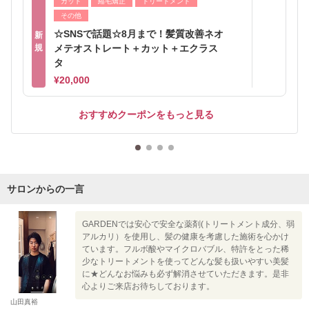
カット
縮毛矯正
トリートメント
その他
☆SNSで話題☆8月まで！髪質改善ネオ
新
規
メテオストレート＋カット＋エクラス
タ
¥20,000
おすすめクーポンをもっと見る
サロンからの一言
GARDENでは安心で安全な薬剤(トリートメント成分、弱
アルカリ）を使用し、髪の健康を考慮した施術を心かけ
ています。フルボ酸やマイクロバブル、特許をとった稀
少なトリートメントを使ってどんな髪も扱いやすい美髪
に★どんなお悩みも必ず解消させていただきます。是非
心よりご来店お待ちしております。
山田真裕