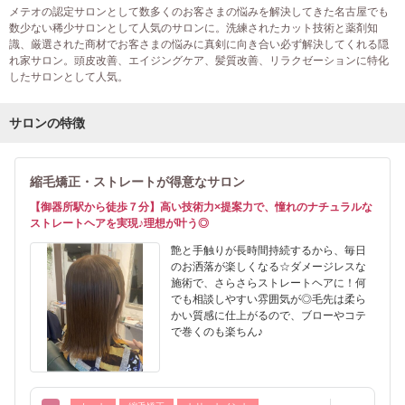
メテオの認定サロンとして数多くのお客さまの悩みを解決してきた名古屋でも
数少ない稀少サロンとして人気のサロンに。洗練されたカット技術と薬剤知
識、厳選された商材でお客さまの悩みに真剣に向き合い必ず解決してくれる隠
れ家サロン。頭皮改善、エイジングケア、髪質改善、リラクゼーションに特化
したサロンとして人気。
サロンの特徴
縮毛矯正・ストレートが得意なサロン
【御器所駅から徒歩７分】高い技術力×提案力で、憧れのナチュラルな
ストレートヘアを実現♪理想が叶う◎
艶と手触りが長時間持続するから、毎日
のお洒落が楽しくなる☆ダメージレスな
施術で、さらさらストレートヘアに！何
でも相談しやすい雰囲気が◎毛先は柔ら
かい質感に仕上がるので、ブローやコテ
で巻くのも楽ちん♪