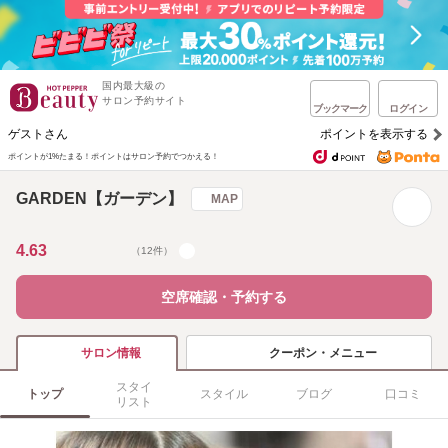
国内最大級の
サロン予約サイト
ブックマーク
ログイン
ゲストさん
ポイントを表示する
ポイントが1%たまる！
ポイントはサロン予約でつかえる！
GARDEN【ガーデン】
MAP
4.63
（12件）
空席確認・予約する
クーポン・メニュー
サロン情報
スタイ
トップ
スタイル
ブログ
口コミ
リスト