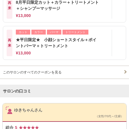
8月平日限定カット＋カラー＋トリートメント
再
来
＋シャンプーマッサージ
¥13,000
カット
カラー
パーマ
トリートメント
★平日限定★ 小顔ショートスタイル＋ポイ
再
来
ントパーマ＋トリートメント
¥13,000
このサロンのすべてのクーポンを見る
サロンの口コミ
サロンPick Up
ゆきちゃんさん
（女性/70代～/主婦）
総合
5
★
★
★
★
★