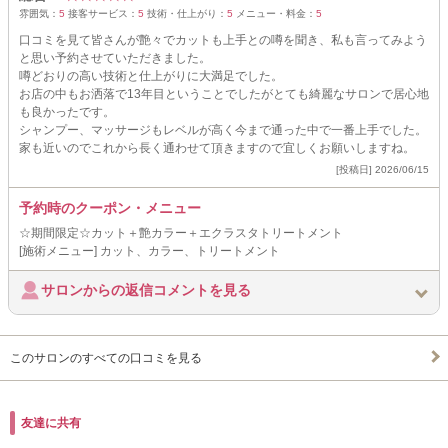
雰囲気：
5
接客サービス：
5
技術・仕上がり：
5
メニュー・料金：
5
口コミを見て皆さんが艶々でカットも上手との噂を聞き、私も言ってみよう
と思い予約させていただきました。
噂どおりの高い技術と仕上がりに大満足でした。
お店の中もお洒落で13年目ということでしたがとても綺麗なサロンで居心地
も良かったです。
シャンプー、マッサージもレベルが高く今まで通った中で一番上手でした。
家も近いのでこれから長く通わせて頂きますので宜しくお願いしますね。
[投稿日] 2026/06/15
予約時のクーポン・メニュー
☆期間限定☆カット＋艶カラー＋エクラスタトリートメント
[施術メニュー] カット、カラー、トリートメント
サロンからの返信コメントを見る
このサロンのすべての口コミを見る
友達に共有