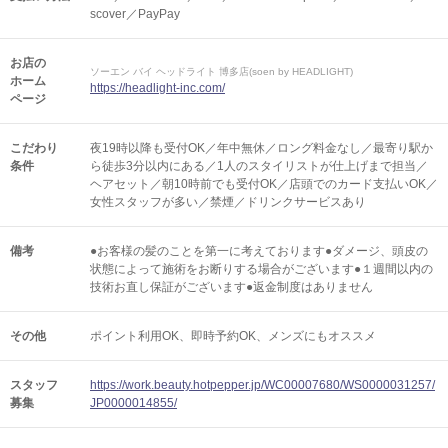
scover／PayPay
お店の
ソーエン バイ ヘッドライト 博多店(soen by HEADLIGHT)
ホーム
https://headlight-inc.com/
ページ
こだわり
夜19時以降も受付OK／年中無休／ロング料金なし／最寄り駅か
条件
ら徒歩3分以内にある／1人のスタイリストが仕上げまで担当／
ヘアセット／朝10時前でも受付OK／店頭でのカード支払いOK／
女性スタッフが多い／禁煙／ドリンクサービスあり
備考
●お客様の髪のことを第一に考えております●ダメージ、頭皮の
状態によって施術をお断りする場合がございます●１週間以内の
技術お直し保証がございます●返金制度はありません
その他
ポイント利用OK
即時予約OK
メンズにもオススメ
スタッフ
https://work.beauty.hotpepper.jp/WC00007680/WS0000031257/
募集
JP0000014855/