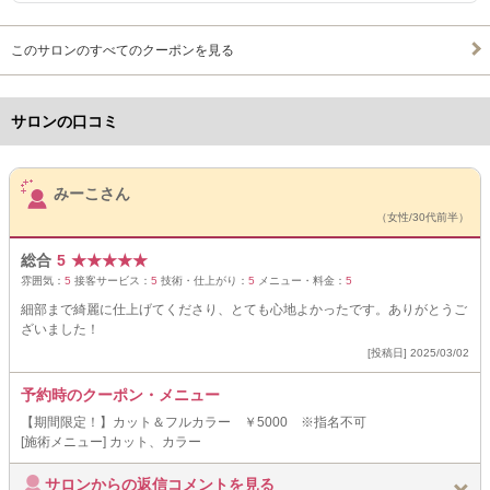
このサロンのすべてのクーポンを見る
サロンの口コミ
サロンPick Up
みーこさん
（女性/30代前半）
総合
5
★
★
★
★
★
雰囲気：
5
接客サービス：
5
技術・仕上がり：
5
メニュー・料金：
5
細部まで綺麗に仕上げてくださり、とても心地よかったです。ありがとうご
ざいました！
[投稿日] 2025/03/02
予約時のクーポン・メニュー
【期間限定！】カット＆フルカラー ￥5000 ※指名不可
[施術メニュー] カット、カラー
サロンからの返信コメントを見る