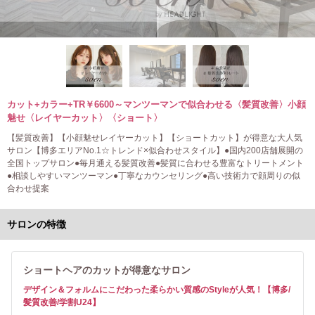
カット+カラー+TR￥6600～マンツーマンで似合わせる〈髪質改善〉小顔
魅せ〈レイヤーカット〉〈ショート〉
【髪質改善】【小顔魅せレイヤーカット】【ショートカット】が得意な大人気
サロン【博多エリアNo.1☆トレンド×似合わせスタイル】●国内200店舗展開の
全国トップサロン●毎月通える髪質改善●髪質に合わせる豊富なトリートメント
●相談しやすいマンツーマン●丁寧なカウンセリング●高い技術力で顔周りの似
合わせ提案
サロンの特徴
ショートヘアのカットが得意なサロン
デザイン＆フォルムにこだわった柔らかい質感のStyleが人気！【博多/
髪質改善/学割U24】