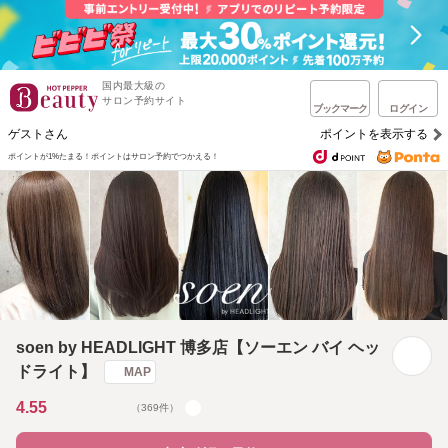
国内最大級の
サロン予約サイト
ブックマーク
ログイン
ゲストさん
ポイントを表示する
ポイントが1%たまる！
ポイントはサロン予約でつかえる！
soen by HEADLIGHT 博多店【ソーエン バイ ヘッ
ドライト】
MAP
4.55
（369件）