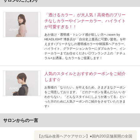
サロンのこだわり
「透けるカラー」が大人気！高発色のブリー
チなしカラーやインナーカラー、ハイライト
が可愛すぎる！！
あか抜け・透明感・トレンド感が欲しい方へ♪soen by
HEADLIGHT 博多店が「自分史上最高に可愛い髪色」を叶
えます♪ブリーチなしの透明感カラーや韓国系ヘアカラー、
ハイライト、グラデーションカラーにダブルカラー、イン
ナーカラーまでお任せください◎ワンランク上の「ナチュ
ラル×お洒落」なカラーをご提案します！
人気のスタイルとおすすめクーポンをご紹介
します☆
お客様の「なりたい」を叶えるため、さまざまなクーポン
をご用意しております。「どのクーポンを選んだらいいか
わからない」「どんなスタイルにしようか迷ってる」とい
った方のために人気クーポンのご紹介をさせていただきま
す♪
サロンからの一言
【お悩み改善ヘアケアサロン】●国内200店舗展開の全国