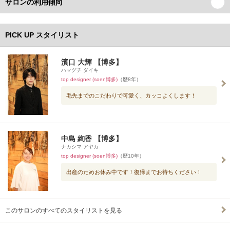
サロンの利用傾向
PICK UP スタイリスト
濱口 大輝 【博多】
ハマグチ ダイキ
top designer (soen博多)
（歴8年）
毛先までのこだわりで可愛く、カッコよくします！
中島 絢香 【博多】
ナカシマ アヤカ
top designer (soen博多)
（歴10年）
出産のためお休み中です！復帰までお待ちください！
このサロンのすべてのスタイリストを見る