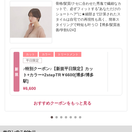
骨格/髪質/クセに合わせた秀逸で繊細なカ
ットで、必ずフィットする"あなただけの
ショートヘア"に★細部まで計算されたス
タイルは自宅での再現性も高く、簡単ス
タイリングで時短も叶う◎【博多/髪質改
善/学割U24】
カット
カラー
トリートメント
平日限定
♪特別クーポン♪【新規平日限定】カッ
新
規
ト+カラー+2stepTR￥6600[博多/博多
駅]
¥6,600
おすすめクーポンをもっと見る