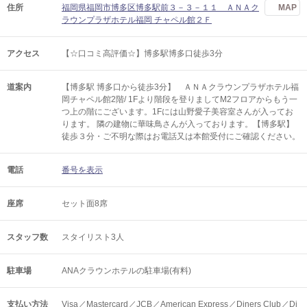
住所
福岡県福岡市博多区博多駅前３－３－１１ ＡＮＡク
MAP
ラウンプラザホテル福岡 チャペル館２Ｆ
アクセス
【☆口コミ高評価☆】博多駅博多口徒歩3分
道案内
【博多駅 博多口から徒歩3分】 ＡＮＡクラウンプラザホテル福
岡チャペル館2階/ 1Fより階段を登りましてM2フロアからもう一
つ上の階にございます。1Fには山野愛子美容室さんが入ってお
ります。 隣の建物に華味鳥さんが入っております。【博多駅】
徒歩３分・ご不明な際はお電話又は本館受付にご確認ください。
電話
番号を表示
座席
セット面8席
スタッフ数
スタイリスト3人
駐車場
ANAクラウンホテルの駐車場(有料)
支払い方法
Visa／Mastercard／JCB／American Express／Diners Club／Di