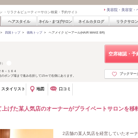
美容院・美容室・
ン ・リラク＆ビューティーサロン検索・予約サイト
ヘアスタイル
ネイル・まつげサロン
ネイルカタログ
リラクサロ
>
四国トップ
>
徳島トップ
>
ヘアメイク ビーアール(HAIR MAKE BR)
空席確認・予
件）
２８－１６４
ブックマー
奥のポンプ場まで進み右折して15ｍで右側にあります。
スタイリスト
地図
口コミ
て上げた某人気店のオーナーがプライベートサロンを移
2店舗の某人気店を経営していたオー