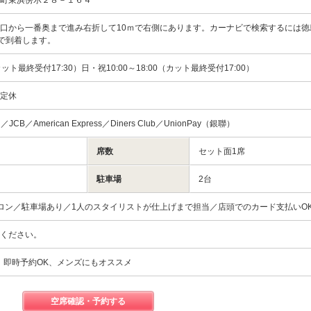
口から一番奥まで進み右折して10ｍで右側にあります。カーナビで検索するには徳
浜傍示28-25で到着します
0（カット最終受付17:30）日・祝10:00～18:00（カット最終受付17:00）
不定休
rd／JCB／American Express／Diners Club／UnionPay（銀聯）
席数
セット面1席
駐車場
2台
ロン／駐車場あり／1人のスタイリストが仕上げまで担当／店頭でのカード支払いO
談ください。
、即時予約OK、メンズにもオススメ
空席確認・予約する