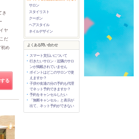
。
サロン
スタイリスト
てき
クーポン
ー
ヘアスタイル
イヤ
ネイルデザイン
こだ
よくある問い合わせ
”初め
スマート支払いについて
行きたいサロン・近隣のサロ
ンが掲載されていません
ポイントはどこのサロンで使
えますか？
約する
子供や友達の分の予約も代理
でネット予約できますか？
予約をキャンセルしたい
「無断キャンセル」と表示が
出て、ネット予約ができない