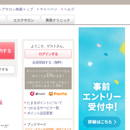
ヘアサロン検索トップ
マイページ
ヘルプ
ン
エステサロン
美容クリニック
ようこそ、ゲストさん。
約する
ログインする
会員登録する（無料）
クする
ホットペッパービューティーなら
1%
ポイントが
たまる！
ためたポイントをつかっておとく
にサロンをネット予約！
転
たまるポイントについて
つかえるサービス一覧
ポイント設定変更
ブックマーク
ナーが
ログインすると会員情報に保存できます