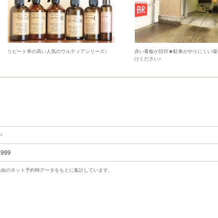
リピート率の高い人気のウルティアシリーズ♪
赤い看板が目印★駐車がやりにくい場
けください♪
中
,999
uty経由のネット予約時データをもとに集計しています。