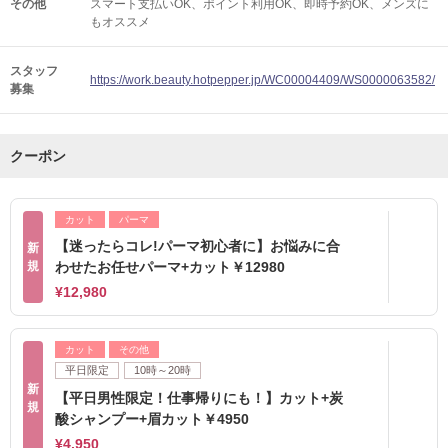
その他
スマート支払いOK
ポイント利用OK
即時予約OK
メンズに
もオススメ
スタッフ
https://work.beauty.hotpepper.jp/WC00004409/WS0000063582/
募集
クーポン
カット
パーマ
【迷ったらコレ!パーマ初心者に】お悩みに合
新
規
わせたお任せパーマ+カット￥12980
¥12,980
カット
その他
平日限定
10時～20時
新
【平日男性限定！仕事帰りにも！】カット+炭
規
酸シャンプー+眉カット￥4950
¥4,950