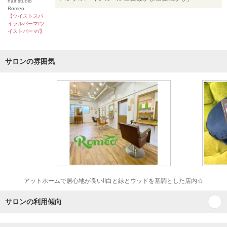
hair studio
Romeo
【ツイストスパ
イラルパーマ/ツ
イストパーマ/】
サロンの雰囲気
アットホームで居心地が良い!!白と緑とウッドを基調とした店内☆
サロンの利用傾向