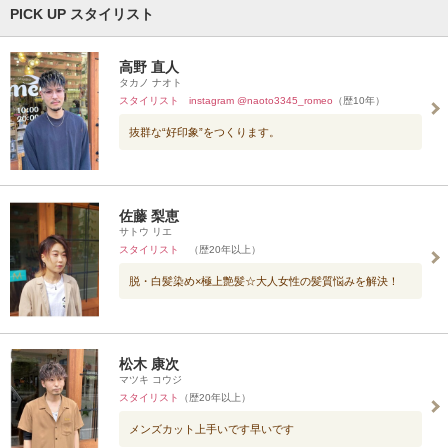
PICK UP スタイリスト
高野 直人
タカノ ナオト
スタイリスト instagram @naoto3345_romeo
（歴10年）
抜群な“好印象”をつくります。
佐藤 梨恵
サトウ リエ
スタイリスト
（歴20年以上）
脱・白髪染め×極上艶髪☆大人女性の髪質悩みを解決！
松木 康次
マツキ コウジ
スタイリスト
（歴20年以上）
メンズカット上手いです早いです