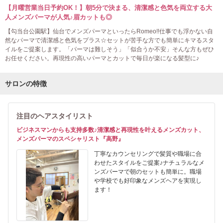
【月曜営業当日予約OK！】朝5分で決まる、清潔感と色気を両立する大
人メンズパーマが人気♪眉カットも◎
【勾当台公園駅】仙台でメンズパーマといったらRomeo!!仕事でも浮かない自
然なパーマで清潔感と色気をプラス☆セットが苦手な方でも簡単にキマるスタ
イルをご提案します。「パーマは難しそう」「似合うか不安」そんな方もぜひ
お任せください。再現性の高いパーマとカットで毎日が楽になる髪型に♪
サロンの特徴
注目のヘアスタイリスト
ビジネスマンからも支持多数♪清潔感と再現性を叶えるメンズカット、
メンズパーマのスペシャリスト『高野』
丁寧なカウンセリングで髪質や職場に合
わせたスタイルをご提案♪ナチュラルなメ
ンズパーマで朝のセットも簡単に。職場
や学校でも好印象なメンズヘアを実現し
ます！