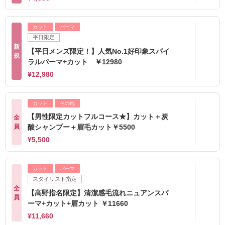
カット
パーマ
平日限定
新
【平日メンズ限定！】人気No.1好印象スパイ
規
ラルパーマ+カット ￥12980
¥12,980
カット
その他
【男性限定カットフルコース★】カット＋炭
全
員
酸シャンプー＋眉毛カット￥5500
¥5,500
カット
パーマ
スタイリスト指定
全
【高野指名限定】清潔感毛流れニュアンスパ
員
ーマ+カット+眉カット ￥11660
¥11,660