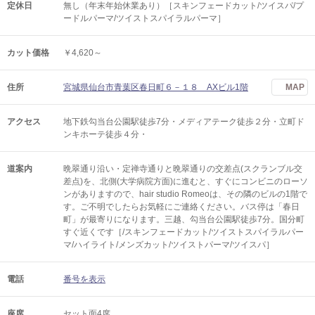
定休日
無し（年末年始休業あり）［スキンフェードカット/ツイスパ/プ
ードルパーマ/ツイストスパイラルパーマ］
カット価格
￥4,620～
住所
宮城県仙台市青葉区春日町６－１８ AXビル1階
MAP
アクセス
地下鉄勾当台公園駅徒歩7分・メディアテーク徒歩２分・立町ド
ンキホーテ徒歩４分・
道案内
晩翠通り沿い・定禅寺通りと晩翠通りの交差点(スクランブル交
差点)を、北側(大学病院方面)に進むと、すぐにコンビニのローソ
ンがありますので、hair studio Romeoは、その隣のビルの1階で
す。ご不明でしたらお気軽にご連絡ください。バス停は「春日
町」が最寄りになります。三越、勾当台公園駅徒歩7分。国分町
すぐ近くです［/スキンフェードカット/ツイストスパイラルパー
マ/ハイライト/メンズカット/ツイストパーマ/ツイスパ］
電話
番号を表示
座席
セット面4席