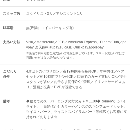
スタッフ数
スタイリスト3人／アシスタント1人
駐車場
無(近隣にコインパーキング有)
支払い方法
Visa／Mastercard／JCB／American Express／Diners Club／pa
ypay. 楽天pay. aupay.suica.iD.Quickpay.applepay
※店頭で利用可能なお支払い方法を記載しています。スマート支払いではご
利用いただけない場合がございます。
こだわり
4席以下の小型サロン／夜19時以降も受付OK／年中無休／ヘア
条件
セット／朝10時前でも受付OK／店頭でのカード支払いOK／男性
スタッフが多い／お子さま同伴OK／禁煙／ドリンクサービスあ
り／漫画が充実／DVDが視聴できる
備考
◆腰までのスーパーロングの方のみ＋￥1100◆Romeoではハイ
ライト、 白髪ぼかしカラーやメンズのスキンフェードカット、
ツイストパーマ、ツイストスパイラルパーマ等幅広くお客様に支
持されております☆