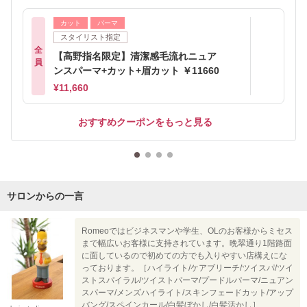
カット
パーマ
スタイリスト指定
全
【高野指名限定】清潔感毛流れニュア
員
ンスパーマ+カット+眉カット ￥11660
¥11,660
おすすめクーポンをもっと見る
サロンからの一言
Romeoではビジネスマンや学生、OLのお客様からミセス
まで幅広いお客様に支持されています。晩翠通り1階路面
に面しているので初めての方でも入りやすい店構えにな
っております。［ハイライト/ケアブリーチ/ツイスパ/ツイ
ストスパイラル/ツイストパーマ/プードルパーマ/ニュアン
スパーマ/メンズハイライト/スキンフェードカット/アップ
バング/スペインカール/白髪ぼかし/白髪活かし］