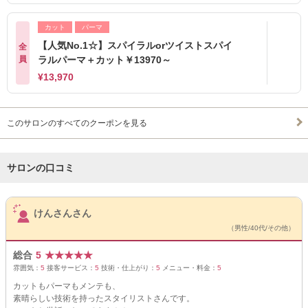
カット
パーマ
【人気No.1☆】スパイラルorツイストスパイ
全
員
ラルパーマ＋カット￥13970～
¥13,970
このサロンのすべてのクーポンを見る
サロンの口コミ
サロンPick Up
けんさんさん
（男性/40代/その他）
総合
5
★
★
★
★
★
雰囲気：
5
接客サービス：
5
技術・仕上がり：
5
メニュー・料金：
5
カットもパーマもメンテも、
素晴らしい技術を持ったスタイリストさんです。