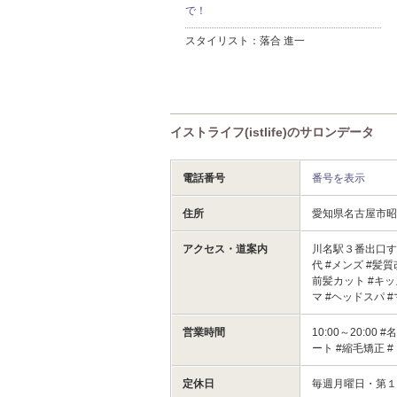
で！
スタイリスト：
落合 進一
イストライフ(istlife)のサロンデータ
電話番号
番号を表示
住所
愛知県名古屋市
アクセス・道案内
川名駅３番出口すぐで
代 #メンズ #髪
前髪カット #キッ
マ #ヘッドスパ 
営業時間
10:00～20:00
ート #縮毛矯正 
定休日
毎週月曜日・第１・