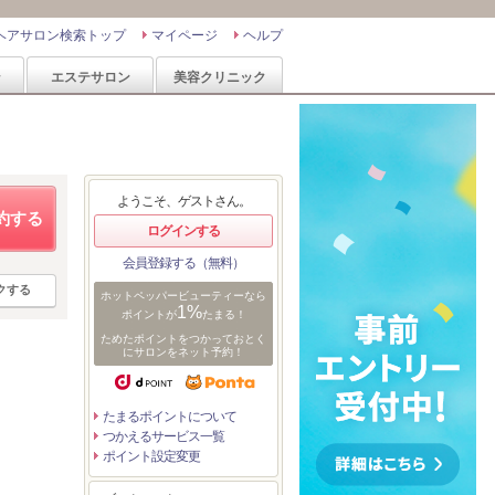
ヘアサロン検索トップ
マイページ
ヘルプ
ン
エステサロン
美容クリニック
ようこそ、ゲストさん。
約する
ログインする
会員登録する（無料）
クする
ホットペッパービューティーなら
1%
ポイントが
たまる！
ためたポイントをつかっておとく
にサロンをネット予約！
たまるポイントについて
つかえるサービス一覧
ポイント設定変更