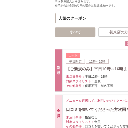
※回数券購入分を含みます。
※予約合計金額が0円の場合は集計対象外です。
人気のクーポン
すべて
初来店の方
カット
平日限定
12時～16時
新
【ご新規のみ】平日10時～16時ま
規
来店日条件：
平日12時～16時
対象スタイリスト：
全員
その他条件：
併用不可 指名不可
メニューを選択してご利用いただくクーポ
口コミを書いてくださった方次回
全
員
来店日条件：
指定なし
対象スタイリスト：
全員
その他条件：
口コミを書いてくださった方