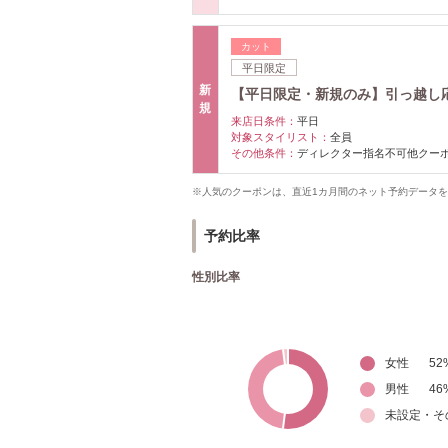
カット
平日限定
新
【平日限定・新規のみ】引っ越し
規
来店日条件：
平日
対象スタイリスト：
全員
その他条件：
ディレクター指名不可他クー
※人気のクーポンは、直近1カ月間のネット予約データ
予約比率
性別比率
女性
52
男性
46
未設定・そ