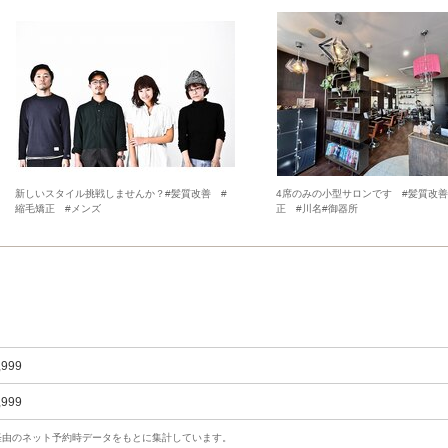
新しいスタイル挑戦しませんか？#髪質改善 #
4席のみの小型サロンです #髪質改善
縮毛矯正 #メンズ
正 #川名#御器所
,999
,999
uty経由のネット予約時データをもとに集計しています。