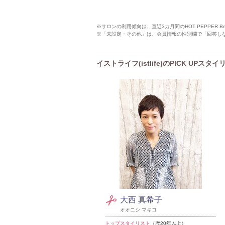
※サロンの利用傾向は、直近3カ月間のHOT PEPPER 
※「未設定・その他」は、会員情報の性別欄で「回答し
イストライフ(istlife)のPICK UPスタ
大西 真希子
オオニシ マキコ
トップスタイリスト
（歴20年以上）