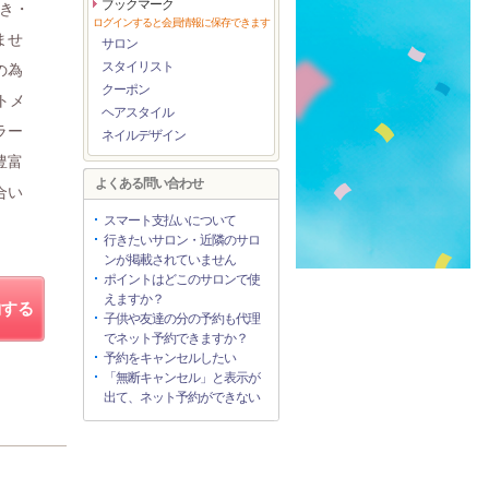
ブックマーク
つき・
ログインすると会員情報に保存できます
ませ
サロン
スタイリスト
の為
クーポン
トメ
ヘアスタイル
ラー
ネイルデザイン
豊富
よくある問い合わせ
合い
スマート支払いについて
行きたいサロン・近隣のサロ
ンが掲載されていません
ポイントはどこのサロンで使
えますか？
約する
子供や友達の分の予約も代理
でネット予約できますか？
予約をキャンセルしたい
「無断キャンセル」と表示が
出て、ネット予約ができない