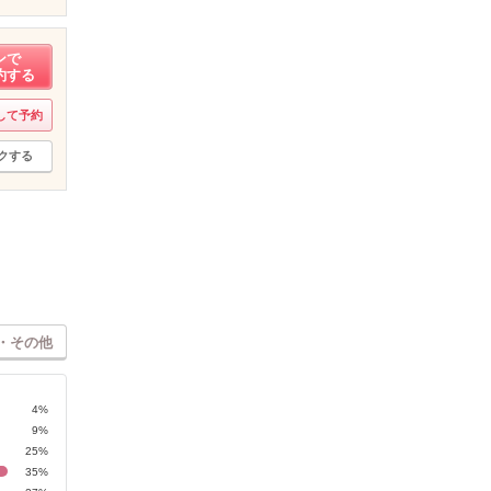
ンで
約する
して予約
クする
・その他
4%
9%
25%
35%