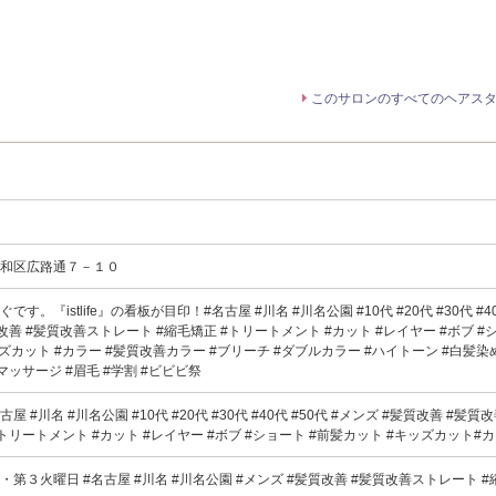
このサロンのすべてのヘアス
昭和区広路通７－１０
す。『istlife』の看板が目印！#名古屋 #川名 #川名公園 #10代 #20代 #30代 #40
質改善 #髪質改善ストレート #縮毛矯正 #トリートメント #カット #レイヤー #ボブ #シ
ズカット #カラー #髪質改善カラー #ブリーチ #ダブルカラー #ハイトーン #白髪染め
#マッサージ #眉毛 #学割 #ビビビ祭
 #名古屋 #川名 #川名公園 #10代 #20代 #30代 #40代 #50代 #メンズ #髪質改善 #髪
#トリートメント #カット #レイヤー #ボブ #ショート #前髪カット #キッズカット#
第３火曜日 #名古屋 #川名 #川名公園 #メンズ #髪質改善 #髪質改善ストレート 