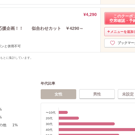
¥4,290
このクーポ
空席確認・予
応援企画！！ 似合わせカット ￥4290～
メニューを追加
ブックマー
ポンと併用不可
をもとに集計しています。
年代比率
女性
男性
未設定
%
〜10代
%
20代
30代
の他
1
%
40代