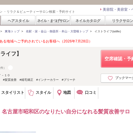
美容院・美容室・
ン ・リラク＆ビューティーサロン検索・予約サイト
ヘアスタイル
ネイル・まつげサロン
ネイルカタログ
リラクサロ
>
東海トップ
>
名駅・栄・金山・御器所・本山・大曽根トップ
>
イストライフ(istlife)
る地域へご予約されているお客様へ（2026年7月28日）
ストライフ】
空席確認・予
6件）
７－１０
ブックマー
髪質改善 #縮毛矯正 #インナーカラー #ブリーチ
スタイリスト
スタイル
地図
口コミ
】名古屋市昭和区のなりたい自分になれる髪質改善サロ