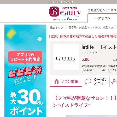
イストライフ(istlife)
国内最大級のヘアサロ
ヘアサロン
総合トップ
>
美容院・美容室・ヘアサロン検索トップ
【重要】熊本県熊本地方で発生した地震の影響のあ
istlife 【イ
イストライフ
5.00
（2
愛知県名古屋市昭和区広路通
川名駅前 #ハイライト #
クーポン
サロン情報
メニュー
【クセ毛が得意なサロン！！
ン“イストライフ”