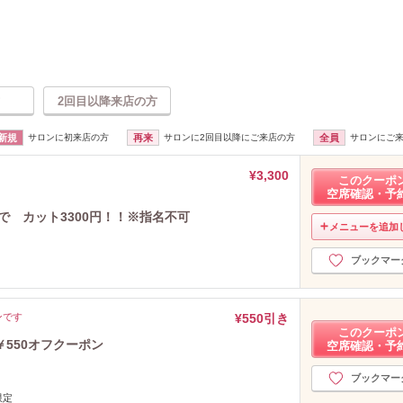
2回目以降来店の方
新規
サロンに初来店の方
再来
サロンに2回目以降にご来店の方
全員
サロンにご
¥3,300
このクーポ
空席確認・予
で カット3300円！！※指名不可
メニューを追加
ブックマー
ンです
¥550引き
このクーポ
￥550オフクーポン
空席確認・予
ブックマー
限定