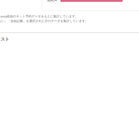
50代〜
Beauty経由のネット予約データをもとに集計しています。
ない」「自由記載」を選択された方のデータを集計しています。
イリスト