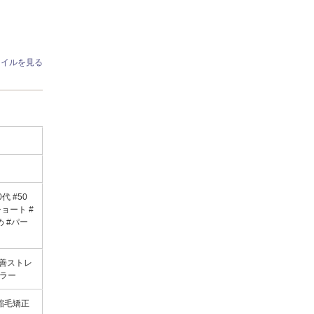
タイルを見る
代 #50
ョート #
 #パー
質改善ストレ
カラー
#縮毛矯正