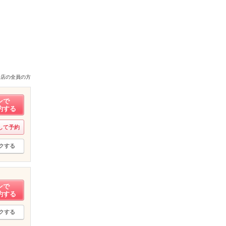
来店の全員の方
ンで
約する
して予約
クする
ンで
約する
クする