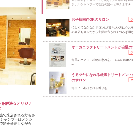
ジナルシャンプーで理想の髪へと導きます★
お子様同伴OKのサロン
忙しくてなかなかサロンに行けない方に☆お
の来店もＯＫだから主婦の方もおくつろぎ頂け
オーガニックトリートメントが自慢の
毎日のケアに、植物の恵みを。TE.ON Botanical
er
うるツヤになれる厳選トリートメント
のサロン
毎日に、心ほどける香りを。
みを解決☆オリジナ
★
族で来店される方も多
ルシャンプーはノンシ
で髪を修復しながら、