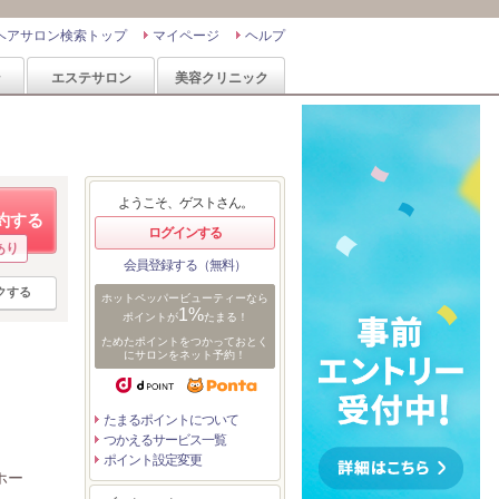
ヘアサロン検索トップ
マイページ
ヘルプ
ン
エステサロン
美容クリニック
ようこそ、ゲストさん。
約する
ログインする
あり
会員登録する（無料）
クする
ホットペッパービューティーなら
1%
ポイントが
たまる！
ためたポイントをつかっておとく
にサロンをネット予約！
たまるポイントについて
つかえるサービス一覧
ポイント設定変更
ホー