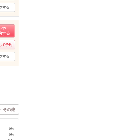
クする
ンで
約する
して予約
クする
・その他
0%
0%