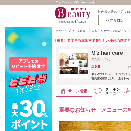
エムズヘアケア(Mz'hair care)
国内最大級のヘアサロ
ヘアサロン
総合トップ
>
美容院・美容室・ヘアサロン検索トップ
【重要】熊本県熊本地方で発生した地震の影響のあ
M'z hair care
エムズヘアケア
4.88
（1
東京都大田区池上３-３２-１
東急東横線池上駅 徒歩５分
クーポン
サロン情報
メニュー
重要なお知らせ メニューの