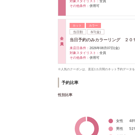
対象スタイリスト：
全員
その他条件：
併用可
カット
カラー
当日割
8/7(金)
全
当日予約のみカラーリング ２０％o
員
来店日条件：
2026年08月07日(金)
対象スタイリスト：
全員
その他条件：
併用可
※人気のクーポンは、直近1カ月間のネット予約データ
予約比率
性別比率
女性
48
男性
51