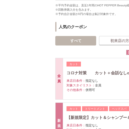
※平均予約金額は、直近1年間のHOT PEPPER Bea
※回数券購入分を含みます。
※予約合計金額が0円の場合は集計対象外です。
人気のクーポン
すべて
初来店の方
カット
コロナ対策 カット＋会話なしo
全
来店日条件：
指定なし
員
対象スタイリスト：
全員
その他条件：
併用可
カット
トリートメント
ヘッドスパ
【新規限定】カット＆シャンプー
新
来店日条件：
指定なし
規