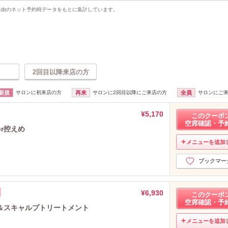
uty経由のネット予約時データをもとに集計しています。
2回目以降来店の方
新規
サロンに初来店の方
再来
サロンに2回目以降にご来店の方
全員
サロンにご
¥5,170
このクーポ
空席確認・予
r控えめ
メニューを追加
ブックマー
¥6,930
このクーポ
空席確認・予
＆スキャルプトリートメント
メニューを追加