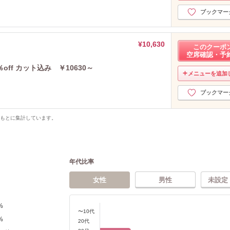
ブックマー
¥10,630
このクーポ
空席確認・予
ff カット込み ￥10630～
メニューを追加
ブックマー
をもとに集計しています。
年代比率
女性
男性
未設定
%
〜10代
%
20代