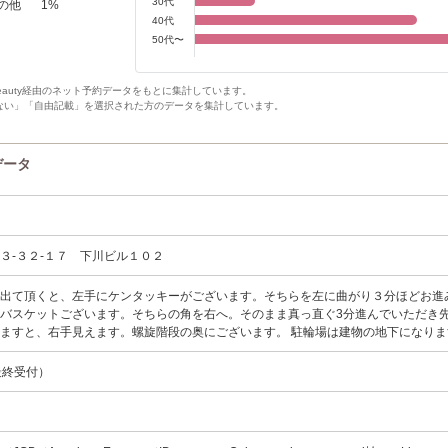
30代
の他
1
%
40代
50代〜
Beauty経由のネット予約データをもとに集計しています。
ない」「自由記載」を選択された方のデータを集計しています。
ンデータ
３-３２-１７ 下川ビル１０２
を出て頂くと、左手にケンタッキーがございます。そちらを左に曲がり３分ほどお進
バスケットございます。そちらの角を右へ。そのまま真っ直ぐ3分進んでいただき先
ますと、右手見えます。螺旋階段の奥にございます。 駐輪場は建物の地下になり
0（最終受付）