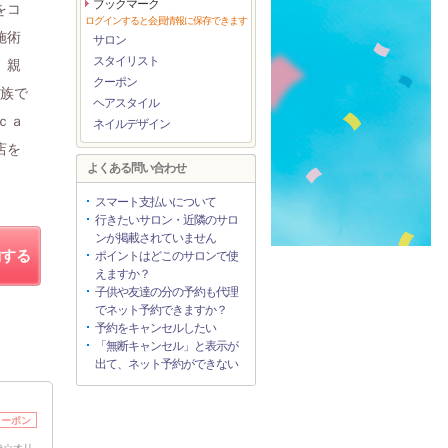
ブックマーク
をコ
ログインすると会員情報に保存できます
施術
サロン
スタイリスト
、親
クーポン
家族で
ヘアスタイル
ｃａ
ネイルデザイン
店を
よくある問い合わせ
スマート支払いについて
行きたいサロン・近隣のサロ
ンが掲載されていません
約する
ポイントはどこのサロンで使
えますか？
子供や友達の分の予約も代理
でネット予約できますか？
予約をキャンセルしたい
「無断キャンセル」と表示が
出て、ネット予約ができない
クーポン
決☆オリ