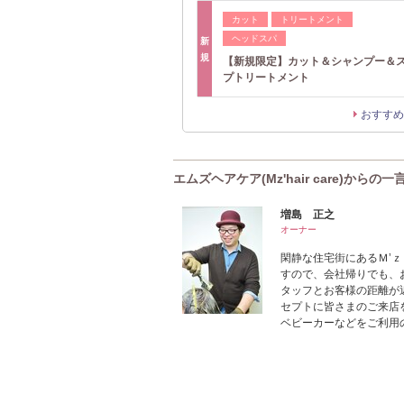
カット
トリートメント
ヘッドスパ
新
規
【新規限定】カット＆シャンプー＆
プトリートメント
おすすめ
エムズヘアケア(Mz'hair care)からの一
増島 正之
オーナー
閑静な住宅街にあるＭ’
すので、会社帰りでも、
タッフとお客様の距離が
セプトに皆さまのご来店
ベビーカーなどをご利用