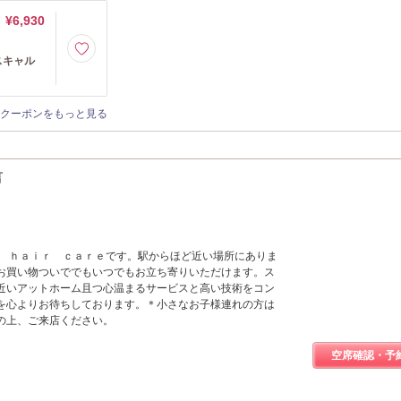
¥6,930
スキャル
クーポンをもっと見る
言
ｚ ｈａｉｒ ｃａｒｅです。駅からほど近い場所にありま
お買い物ついででもいつでもお立ち寄りいただけます。ス
近いアットホーム且つ心温まるサービスと高い技術をコン
を心よりお待ちしております。＊小さなお子様連れの方は
の上、ご来店ください。
空席確認・予