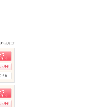
来店の全員の方
ンで
約する
して予約
クする
ンで
約する
して予約