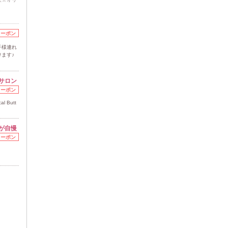
クーポン
子様連れ
ます♪
サロン
クーポン
 Butt
が自慢
クーポン