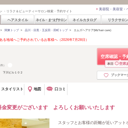
美容院・美容室・
ン ・リラク＆ビューティーサロン検索・予約サイト
ヘアスタイル
ネイル・まつげサロン
ネイルカタログ
リラクサロ
>
関東トップ
>
品川・目黒・五反田・田町トップ
>
エムズヘアケア(Mz'hair care)
る地域へご予約されているお客様へ（2026年7月28日）
空席確認・予
◯
空席
本日
6件）
７ 下川ビル１０２
ブックマー
スタイリスト
地図
口コミ
料金変更がございます よろしくお願いいたします
スタッフとお客様の距離が近いアット