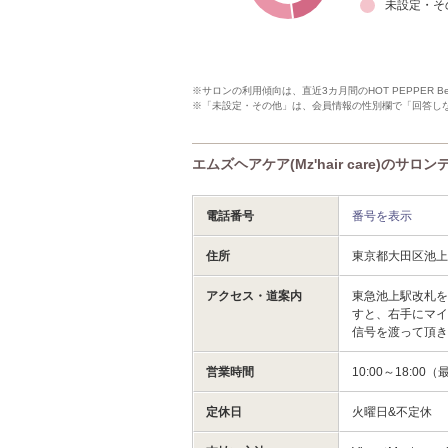
未設定・そ
※サロンの利用傾向は、直近3カ月間のHOT PEPPER 
※「未設定・その他」は、会員情報の性別欄で「回答し
エムズヘアケア(Mz'hair care)のサロ
電話番号
番号を表示
住所
東京都大田区池上
アクセス・道案内
東急池上駅改札
すと、右手にマイ
信号を渡って頂き
営業時間
10:00～18:0
定休日
火曜日&不定休