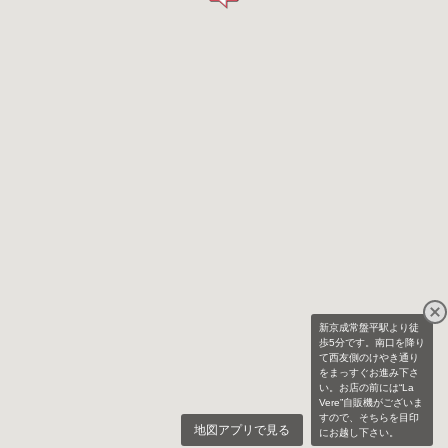
新京成常盤平駅より徒
歩5分です。南口を降り
て西友側のけやき通り
をまっすぐお進み下さ
い。お店の前には“La
Vere”自販機がございま
すので、そちらを目印
地図アプリで見る
にお越し下さい。