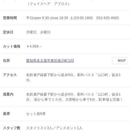
（フェイスヘア アプロス）
営業時間
平日open 9:30 close 18:30 土日9:00 1800 052-935-4665
定休日
月曜日、火曜日
カット価格
￥4,968～
住所
愛知県名古屋市東区徳川町103
MAP
アクセス
名鉄瀬戸線森下駅から徒歩9分。基幹バス２「山口町」徒歩1
分。
道案内
名鉄瀬戸線森下駅から徒歩9分。基幹バス２「山口町」徒歩1
分。 栄から車で１０分。大曽根から車で4分。駐車場も完備！
座席
セット面9席
スタッフ数
スタイリスト3人／アシスタント1人