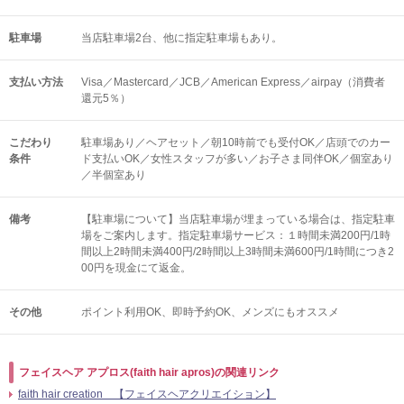
駐車場
当店駐車場2台、他に指定駐車場もあり。
支払い方法
Visa／Mastercard／JCB／American Express／airpay（消費者
還元5％）
こだわり
駐車場あり／ヘアセット／朝10時前でも受付OK／店頭でのカー
条件
ド支払いOK／女性スタッフが多い／お子さま同伴OK／個室あり
／半個室あり
備考
【駐車場について】当店駐車場が埋まっている場合は、指定駐車
場をご案内します。指定駐車場サービス：１時間未満200円/1時
間以上2時間未満400円/2時間以上3時間未満600円/1時間につき2
00円を現金にて返金。
その他
ポイント利用OK
即時予約OK
メンズにもオススメ
フェイスヘア アプロス(faith hair apros)の関連リンク
faith hair creation 【フェイスヘアクリエイション】