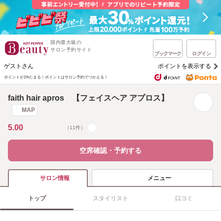
国内最大級の
サロン予約サイト
ブックマーク
ログイン
ゲストさん
ポイントを表示する
ポイントが1%たまる！
ポイントはサロン予約でつかえる！
faith hair apros 【フェイスヘア アプロス】
MAP
5.00
（11件）
空席確認・予約する
メニュー
サロン情報
トップ
スタイリスト
口コミ