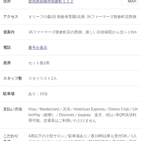
住所
群馬県前橋市朝倉町１１２
MAP
アクセス
オリーブの森(旧 朝倉保育園)北側 JAファーマーズ朝倉町店西側
道案内
JAファーマーズ朝倉町店の西側。新しい日赤病院から北へ１Km
電話
番号を表示
座席
セット面2席
スタッフ数
スタイリスト2人
駐車場
あり：10台
支払い方法
Visa／Mastercard／JCB／American Express／Diners Club／Un
ionPay（銀聯）／Discover／paypay、楽天、d払い等QR決済利
用可能。交通系はご利用いただけません
こだわり
4席以下の小型サロン／駐車場あり／夜19時以降も受付OK／1人