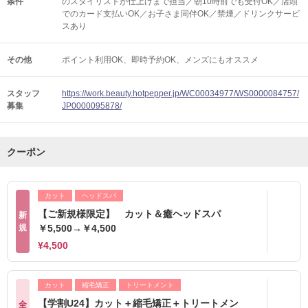
条件
のスタイリストが仕上げまで担当／朝10時前でも受付OK／店頭
でのカード支払いOK／お子さま同伴OK／禁煙／ドリンクサービ
スあり
その他
ポイント利用OK
即時予約OK
メンズにもオススメ
スタッフ
https://work.beauty.hotpepper.jp/WC00034977/WS0000084757/
募集
JP0000095878/
クーポン
カット
ヘッドスパ
【ご新規様限定】 カット＆癒ヘッドスパ
新
規
￥5,500→￥4,500
¥4,500
カット
縮毛矯正
トリートメント
【学割U24】カット＋縮毛矯正＋トリートメン
全