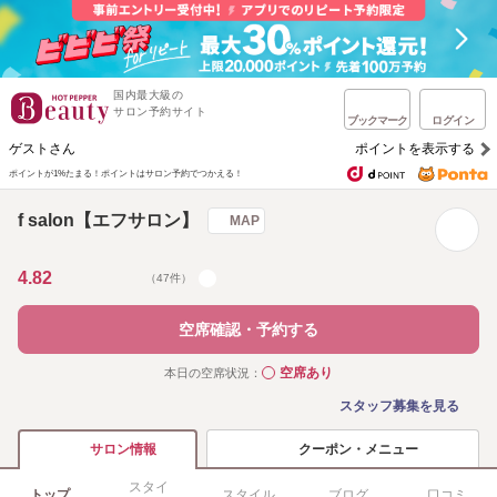
国内最大級の
サロン予約サイト
ブックマーク
ログイン
ゲストさん
ポイントを表示する
ポイントが1%たまる！
ポイントはサロン予約でつかえる！
f salon【エフサロン】
MAP
4.82
（47件）
空席確認・予約する
空席あり
本日の空席状況：
◯
スタッフ募集を見る
クーポン・メニュー
サロン情報
スタイ
トップ
スタイル
ブログ
口コミ