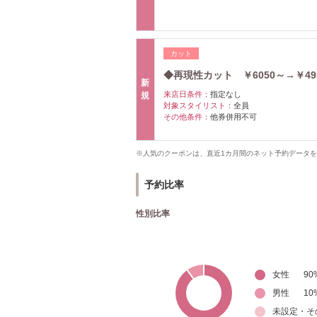
カット
◆再現性カット ￥6050～→￥49
新
来店日条件：
指定なし
規
対象スタイリスト：
全員
その他条件：
他券併用不可
※人気のクーポンは、直近1カ月間のネット予約データ
予約比率
性別比率
女性
90
男性
10
未設定・そ