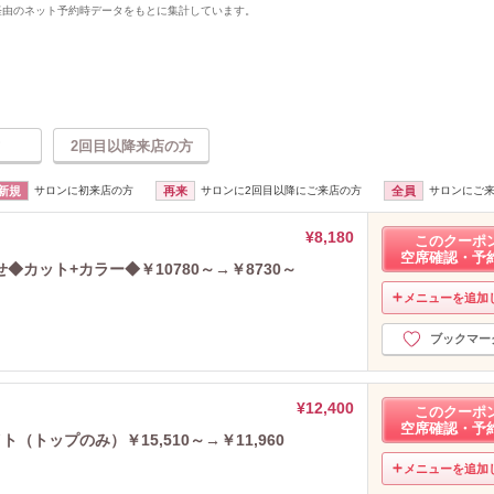
uty経由のネット予約時データをもとに集計しています。
2回目以降来店の方
新規
サロンに初来店の方
再来
サロンに2回目以降にご来店の方
全員
サロンにご
¥8,180
このクーポ
空席確認・予
カット+カラー◆￥10780～→￥8730～
メニューを追加
ブックマー
¥12,400
このクーポ
空席確認・予
（トップのみ）￥15,510～→￥11,960
メニューを追加