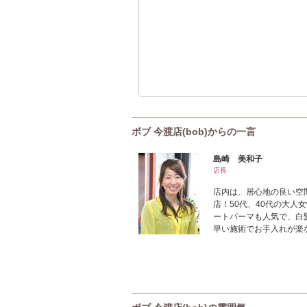
ボブ 今渡店(bob)からの一言
島崎 美和子
店長
店内は、居心地の良い空
店！50代、40代の大
ートパーマも人気で、白
早い施術でお手入れが楽