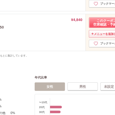
ブックマー
¥4,840
このクーポ
空席確認・予
50
メニューを追加
ブックマー
をもとに集計しています。
年代比率
女性
男性
未設定
%
〜10代
%
20代
30代
の他
0
%