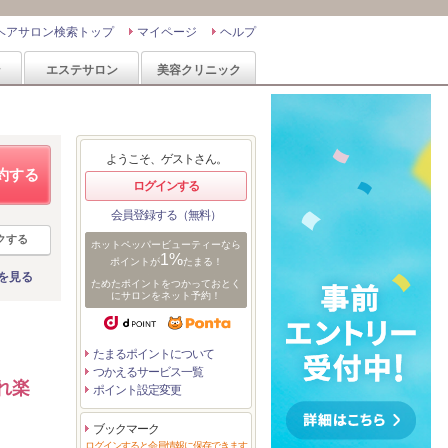
ヘアサロン検索トップ
マイページ
ヘルプ
ン
エステサロン
美容クリニック
ようこそ、ゲストさん。
約する
ログインする
会員登録する（無料）
クする
ホットペッパービューティーなら
1%
ポイントが
たまる！
を見る
ためたポイントをつかっておとく
にサロンをネット予約！
たまるポイントについて
つかえるサービス一覧
れ楽
ポイント設定変更
ブックマーク
ログインすると会員情報に保存できます