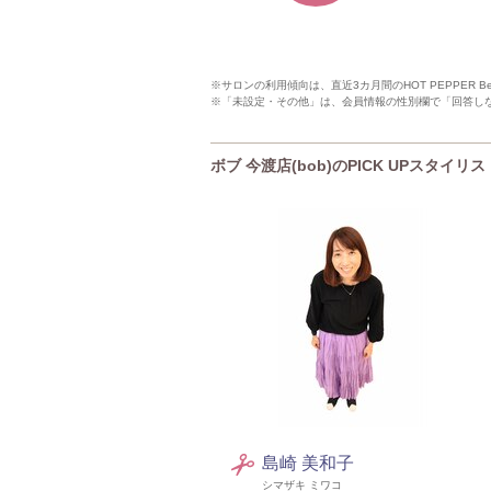
※サロンの利用傾向は、直近3カ月間のHOT PEPPER 
※「未設定・その他」は、会員情報の性別欄で「回答し
ボブ 今渡店(bob)のPICK UPスタイリス
島崎 美和子
シマザキ ミワコ