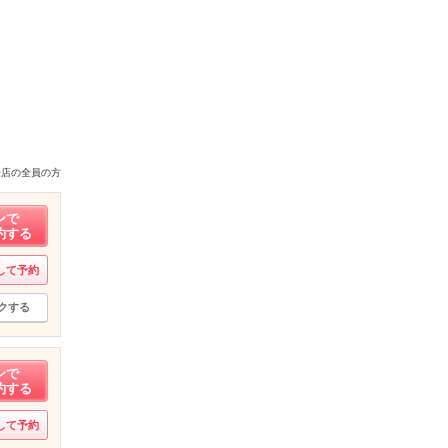
来店の全員の方
ンで
約する
して予約
クする
ンで
約する
して予約