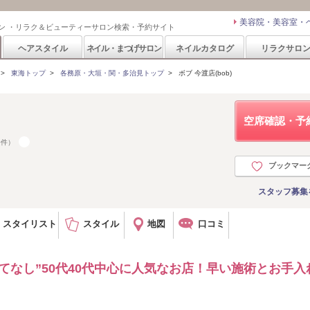
美容院・美容室・
ン ・リラク＆ビューティーサロン検索・予約サイト
ヘアスタイル
ネイル・まつげサロン
ネイルカタログ
リラクサロ
>
東海トップ
>
各務原・大垣・関・多治見トップ
>
ボブ 今渡店(bob)
空席確認・予
0件）
ブックマー
スタッフ募集
スタイリスト
スタイル
地図
口コミ
てなし”50代40代中心に人気なお店！早い施術とお手入