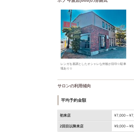
ボブ 今渡店(bob)の雰囲気
レンガを基調としたオシャレな外観が目印☆駐車
場あり☆
サロンの利用傾向
平均予約金額
初来店
¥7,000～¥7
2回目以降来店
¥9,000～¥9