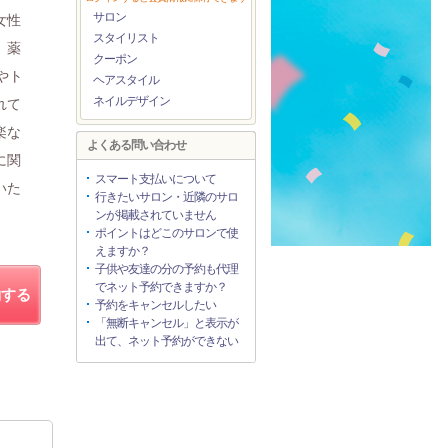
サロン
女性
スタイリスト
。薬
クーポン
やト
ヘアスタイル
ネイルデザイン
れて
楽な
よくある問い合わせ
に関
スマート支払いについて
いた
行きたいサロン・近隣のサロ
ンが掲載されていません
ポイントはどこのサロンで使
えますか？
子供や友達の分の予約も代理
でネット予約できますか？
約する
予約をキャンセルしたい
「無断キャンセル」と表示が
出て、ネット予約ができない