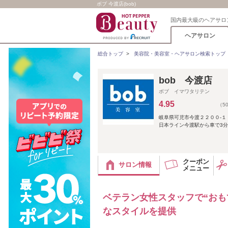
ボブ 今渡店(bob)
国内最大級のヘアサロ
ヘアサロン
総合トップ
>
美容院・美容室・ヘアサロン検索トップ
bob 今渡店
ボブ イマワタリテン
4.95
（5
岐阜県可児市今渡２２００-１
日本ライン今渡駅から車で3分
クーポン
サロン情報
メニュー
ベテラン女性スタッフで“おも
なスタイルを提供