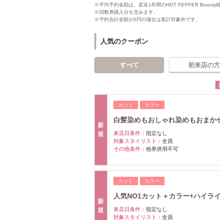
※平均予約金額は、直近1年間のHOT PEPPER Bea
※回数券購入分を含みます。
※予約合計金額が0円の場合は集計対象外です。
人気のクーポン
すべて
初来店の方
カット
カラー
白髪染めもおしゃれ染めもおまかせ◆
新
来店日条件：
指定なし
規
対象スタイリスト：
全員
その他条件：
他券併用不可
カット
カラー
人気NO1カット＋カラー+ハイライト
新
来店日条件：
指定なし
規
対象スタイリスト：
全員