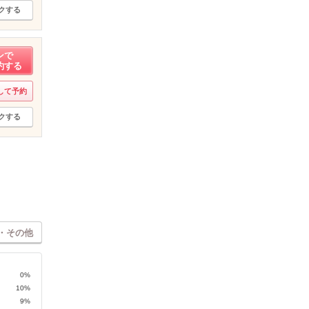
クする
ンで
約する
して予約
クする
・その他
0%
10%
9%