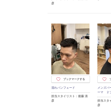
彦
ブックマークする
濡れパンフェード
メンズパ
ーマ ２
担当スタイリスト：後藤 清
彦
担当スタ
彦