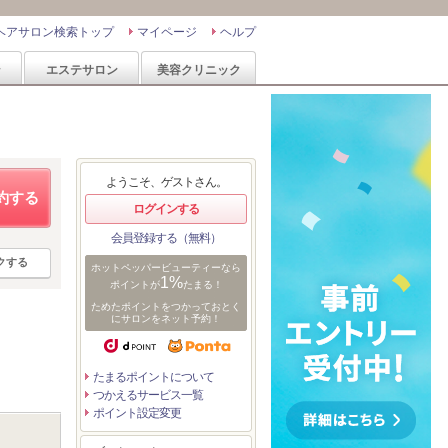
ヘアサロン検索トップ
マイページ
ヘルプ
ン
エステサロン
美容クリニック
ようこそ、ゲストさん。
約する
ログインする
会員登録する（無料）
クする
ホットペッパービューティーなら
1%
ポイントが
たまる！
ためたポイントをつかっておとく
にサロンをネット予約！
たまるポイントについて
つかえるサービス一覧
ポイント設定変更