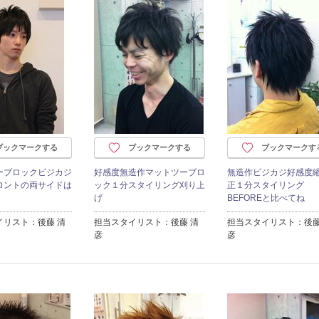
ブックマークする
ブックマークする
ブックマークす
ーブロックビジカジ
好感度無造作マットツーブロ
無造作ビジカジ好感度
ロントの両サイドは
ック１分スタイリング刈り上
正１分スタイリング
げ
BEFOREと比べてね
イリスト：後藤 清
担当スタイリスト：後藤 清
担当スタイリスト：後藤
彦
彦