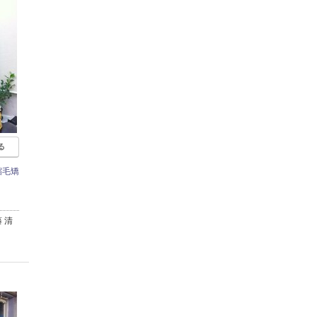
る
縮毛矯
 清