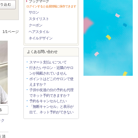
ブックマーク
ログインすると会員情報に保存できます
サロン
スタイリスト
クーポン
1/1ページ
ヘアスタイル
ネイルデザイン
よくある問い合わせ
スマート支払いについて
行きたいサロン・近隣のサロ
ンが掲載されていません
ポイントはどこのサロンで使
えますか？
子供や友達の分の予約も代理
でネット予約できますか？
予約をキャンセルしたい
「無断キャンセル」と表示が
る
出て、ネット予約ができない
ロック
 清