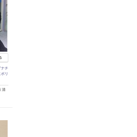
る
グナチ
にボリ
 清