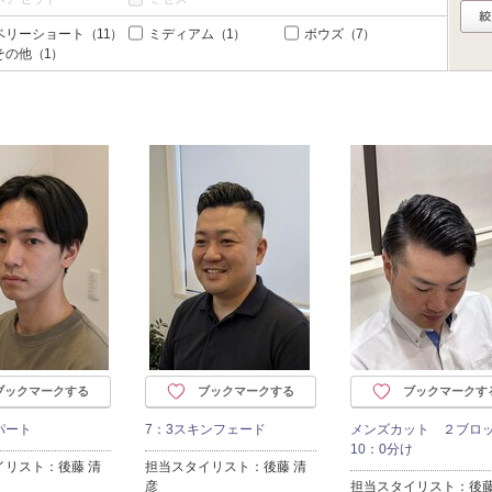
ベリーショート
（11）
ミディアム
（1）
ボウズ
（7）
その他
（1）
ブックマークする
ブックマークする
ブックマークす
パート
7：3スキンフェード
メンズカット ２ブ
10：0分け
イリスト：後藤 清
担当スタイリスト：後藤 清
彦
担当スタイリスト：後藤