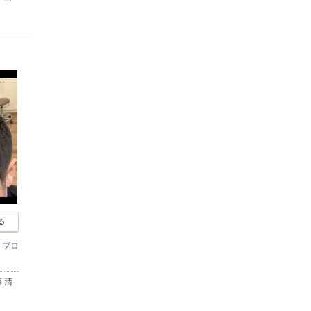
る
２ブロ
 清