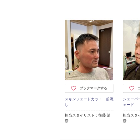
ブックマークする
スキンフェードカット 前流
シェーバ
し
ェード
担当スタイリスト：後藤 清
担当スタ
彦
彦