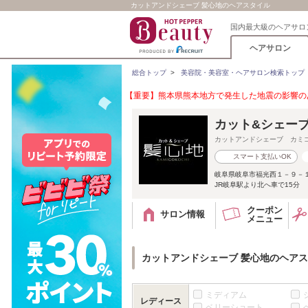
カットアンドシェーブ 髪心地のヘアスタイル
国内最大級のヘアサロ
ヘアサロン
総合トップ
>
美容院・美容室・ヘアサロン検索トップ
【重要】熊本県熊本地方で発生した地震の影響のあ
カット&シェー
カットアンドシェーブ カミ
スマート支払いOK
岐阜県岐阜市福光西１－９－
JR岐阜駅より北へ車で15分
クーポン
サロン情報
メニュー
カットアンドシェーブ 髪心地のヘア
ミディアム
レディース
ベリーショート