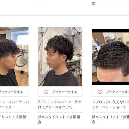
彦
ブックマークする
ブックマークする
ブックマークす
ーマ スパイラルパ
2ブロミックスパーマ 仕上
２ブロックに見えない
ブロック
げにグリースをつけて
ック ベリーショート
イリスト：後藤 清
担当スタイリスト：後藤 清
担当スタイリスト：後藤
彦
彦