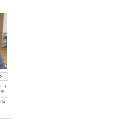
る
ル セ
不要
 清