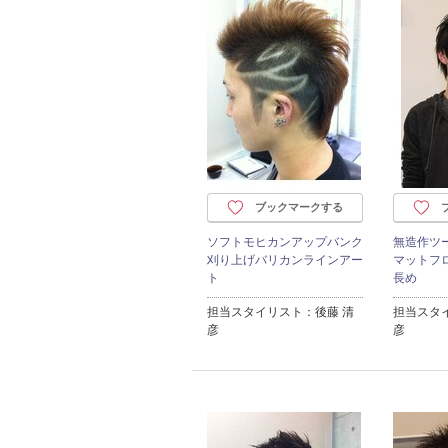
ブックマークする
ソフトモヒカンアップバンク
無造作ツ
刈り上げバリカンラインアー
マットフ
ト
長め
担当スタイリスト：後藤 清
担当スタ
彦
彦