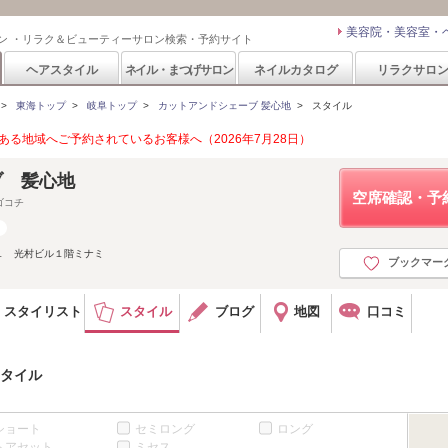
美容院・美容室・
ン ・リラク＆ビューティーサロン検索・予約サイト
ヘアスタイル
ネイル・まつげサロン
ネイルカタログ
リラクサロ
>
東海トップ
>
岐阜トップ
>
カットアンドシェーブ 髪心地
>
スタイル
る地域へご予約されているお客様へ（2026年7月28日）
ブ 髪心地
空席確認・予
ゴコチ
１ 光村ビル１階ミナミ
ブックマー
スタイリスト
スタイル
ブログ
地図
口コミ
スタイル
ショート
セミロング
ロング
ヘアセット
ミセス