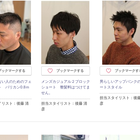
ブックマークする
ブックマークする
ブックマークす
ない人のためのフェ
メンズカジュアル２ブロック
男らしいアップバンク
 バリカン0.8ｍ
ショート 整髪料はつけてま
ートスタイル
せん。
担当スタイリスト：後藤
イリスト：後藤 清
担当スタイリスト：後藤 清
彦
彦