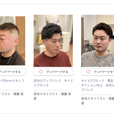
ブックマークする
ブックマークする
ブックマークす
ーで0ｍｍスキンフ
左分けアップバンク サイド
サイド2ブロック 襟足
２ブロック
デーション刈上 右分
プバンク
イリスト：後藤 清
担当スタイリスト：後藤 清
彦
担当スタイリスト：後藤
彦