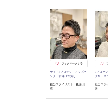
ブックマークする
サイド2ブロック アップバ
2ブロッ
ンク 右分け左流し
グリース
担当スタイリスト：後藤 清
担当スタ
彦
彦