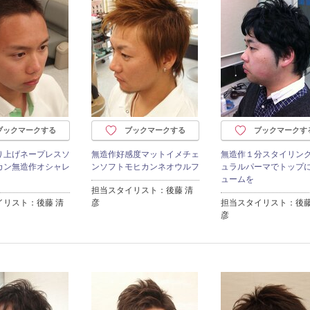
ブックマークする
ブックマークする
ブックマークす
り上げネープレスソ
無造作好感度マットイメチェ
無造作１分スタイリン
カン無造作オシャレ
ンソフトモヒカンネオウルフ
ュラルパーマでトップ
ュームを
担当スタイリスト：後藤 清
イリスト：後藤 清
彦
担当スタイリスト：後藤
彦