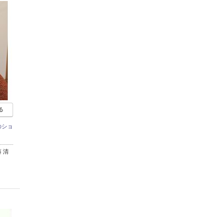
る
のショ
 清