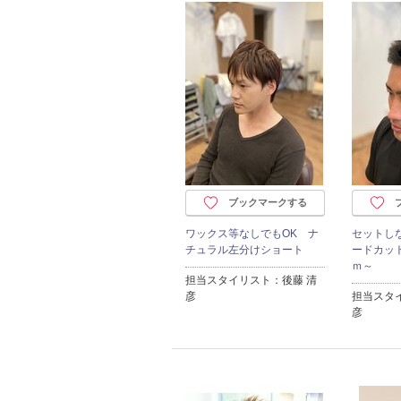
ブックマークする
ワックス等なしでもOK ナ
セットし
チュラル左分けショート
ードカット
ｍ～
担当スタイリスト：後藤 清
彦
担当スタ
彦