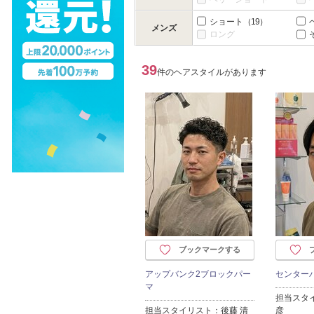
ショート
（19）
メンズ
ロング
39
件のヘアスタイルがあります
ブックマークする
アップバンク2ブロックパー
センター
マ
担当スタ
担当スタイリスト：後藤 清
彦