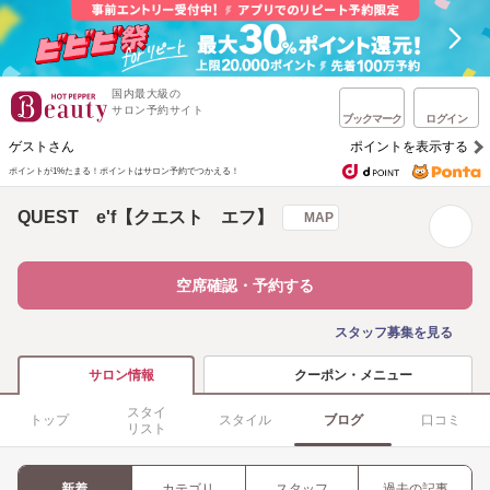
国内最大級の
サロン予約サイト
ブックマーク
ログイン
ゲストさん
ポイントを表示する
ポイントが1%たまる！
ポイントはサロン予約でつかえる！
QUEST e'f【クエスト エフ】
MAP
空席確認・予約する
スタッフ募集を見る
クーポン・メニュー
サロン情報
スタイ
トップ
スタイル
ブログ
口コミ
リスト
新着
カテゴリ
スタッフ
過去の記事