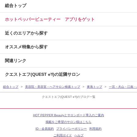
総合トップ
ホットペッパービューティー アプリをゲット
近くのエリアから探す
オススメ特集から探す
関連リンク
クエストエフ(QUEST e'f)の近隣サロン
総合トップ
美容院・美容室・ヘアサロン検索トップ
東海トップ
一宮・犬山・江南・
クエストエフ(QUEST e'f)のブログ一覧
HOT PEPPER Beautyとサロンボード導入のご案内
掲載をご希望のサロン様はこちら
ID・会員規約
プライバシーポリシー
利用規約
ご利用ガイド
ヘルプ