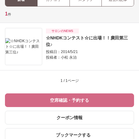
1
件
サロンのNEWS
☆NHDKコンテスト☆に出場！！廣田第三
位♪
投稿日：2014/5/21
投稿者：
小松 永治
1 / 1ページ
空席確認・予約する
クーポン情報
ブックマークする