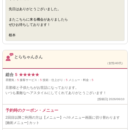
先日はありがとうございました。
またこちらに来る機会がありましたら
ぜひお待ちしております！
根本
とらちゃんさん
（女性/40代）
総合
5
★
★
★
★
★
雰囲気：
5
接客サービス：
5
技術・仕上がり：
5
メニュー・料金：
5
旦那様と子供たちがお世話になっております。
いつも素敵なヘアスタイルにしてくれてありがとうございます！
[投稿日] 2026/06/10
予約時のクーポン・メニュー
2回目以降ご利用の方は【メニュー】へ!※メニュー画面に切り替わります
[施術メニュー] カット