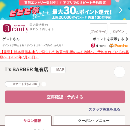
国内最大級の
サロン予約サイト
ブックマーク
ログイン
ゲストさん
ポイントを表示する
ポイントが1%たまる！
ポイントはサロン予約でつかえる！
【重要】熊本県熊本地方で発生した地震の影響のある地域へご予約されているお客
様へ（2026年7月28日）
T's BARBER 亀有店
MAP
スマート支払いOK
空席確認・予約する
スタッフ募集を見る
クーポン・メニュー
サロン情報