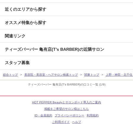
近くのエリアから探す
オススメ特集から探す
関連リンク
ティーズバーバー 亀有店(T's BARBER)の近隣サロン
スタッフ募集
総合トップ
美容院・美容室・ヘアサロン検索トップ
関東トップ
上野・神田・北千住
ティーズバーバー 亀有店(T's BARBER)の口コミ一覧 (1/9)
HOT PEPPER Beautyとサロンボード導入のご案内
掲載をご希望のサロン様はこちら
ID・会員規約
プライバシーポリシー
利用規約
ご利用ガイド
ヘルプ