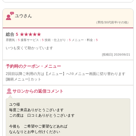
ユウさん
（男性/30代前半/その他）
総合
5
★
★
★
★
★
雰囲気：
5
接客サービス：
5
技術・仕上がり：
5
メニュー・料金：
5
いつも安くて助かっています
[投稿日] 2026/06/21
予約時のクーポン・メニュー
2回目以降ご利用の方は【メニュー】へ!※メニュー画面に切り替わります
[施術メニュー] カット
サロンからの返信コメント
ユウ様
毎度ご来店ありがとうございます
この度は 口コミありがとうございます
今後も ご希望やご要望などあれば
なんなりとお申し付けください