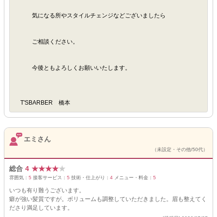
気になる所やスタイルチェンジなどございましたら
ご相談ください。
今後ともよろしくお願いいたします。
T'SBARBER 橋本
エミさん
（未設定・その他/50代）
総合
4
★
★
★
★
★
雰囲気：
5
接客サービス：
5
技術・仕上がり：
4
メニュー・料金：
5
いつも有り難うございます。
癖が強い髪質ですが。ボリュームも調整していただきました。眉も整えてく
ださり満足しています。