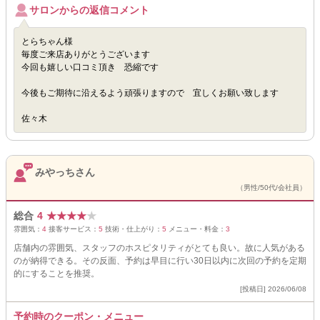
サロンからの返信コメント
とらちゃん様
毎度ご来店ありがとうございます
今回も嬉しい口コミ頂き 恐縮です
今後もご期待に沿えるよう頑張りますので 宜しくお願い致します
佐々木
みやっちさん
（男性/50代/会社員）
総合
4
★
★
★
★
★
雰囲気：
4
接客サービス：
5
技術・仕上がり：
5
メニュー・料金：
3
店舗内の雰囲気、スタッフのホスピタリティがとても良い。故に人気がある
のが納得できる。その反面、予約は早目に行い30日以内に次回の予約を定期
的にすることを推奨。
[投稿日] 2026/06/08
予約時のクーポン・メニュー