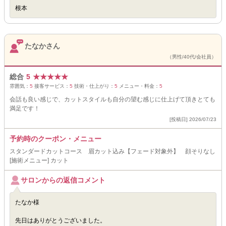
根本
たなかさん
（男性/40代/会社員）
総合
5
★
★
★
★
★
雰囲気：
5
接客サービス：
5
技術・仕上がり：
5
メニュー・料金：
5
会話も良い感じで、カットスタイルも自分の望む感じに仕上げて頂きとても
満足です！
[投稿日] 2026/07/23
予約時のクーポン・メニュー
スタンダードカットコース 眉カット込み【フェード対象外】 顔そりなし
[施術メニュー] カット
サロンからの返信コメント
たなか様
先日はありがとうございました。