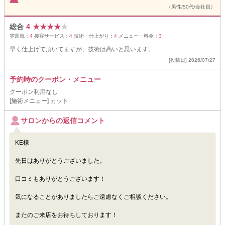
（男性/50代/会社員）
総合
4
★
★
★
★
★
雰囲気：
4
接客サービス：
4
技術・仕上がり：
4
メニュー・料金：
3
早く仕上げて頂いてますが、技術は高いと思います。
[投稿日] 2026/07/27
予約時のクーポン・メニュー
クーポン利用なし
[施術メニュー] カット
サロンからの返信コメント
KE様
先日はありがとうございました。
口コミもありがとうございます！
気になることがありましたらご遠慮なくご相談ください。
またのご来店をお待ちしております！