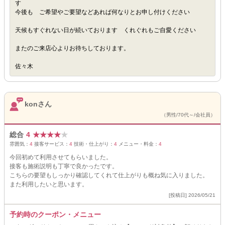
す
今後も ご希望やご要望などあれば何なりとお申し付けください
天候もすぐれない日が続いております くれぐれもご自愛ください
またのご来店心よりお待ちしております。
佐々木
konさん
（男性/70代～/会社員）
総合
4
★
★
★
★
★
雰囲気：
4
接客サービス：
4
技術・仕上がり：
4
メニュー・料金：
4
今回初めて利用させてもらいました。
接客も施術説明も丁寧で良かったです。
こちらの要望もしっかり確認してくれて仕上がりも概ね気に入りました。
また利用したいと思います。
[投稿日] 2026/05/21
予約時のクーポン・メニュー