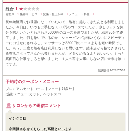
総合
1
★
★
★
★
★
雰囲気：
1
接客サービス：
1
技術・仕上がり：
1
メニュー・料金：
1
長年綾瀬店でお世話になっていたので、亀有に越してきたあとも利用しまし
たが、今日は。いつもは手軽な3,300円のコースでしたが、少しリッチな気
分を味わいたいとわざわざ5000円のコースを選びましたが、結局30分で終
了しました。何を急いでいるのか、シェービングは怖いくらいにスピーディ
ーに力任せにされるし、マッサージは3300円のコースよりも短い時間でし
た。もう、二度と亀有店は利用しないと思います。綾瀬店から抜てきされた
亀有店スタッフさんかも知れませんが、客をなめるなよと言いたい。もっと
真面目な仕事をしろと思いました。１人の客を大事にしない店に未来は無い
ですよ。
[投稿日] 2026/07/03
予約時のクーポン・メニュー
プレミアムカットコース【フェード対象外】
[施術メニュー] カット、ヘッドスパ
サロンからの返信コメント
イシグロ様
今回担当させてもらった高橋といいます