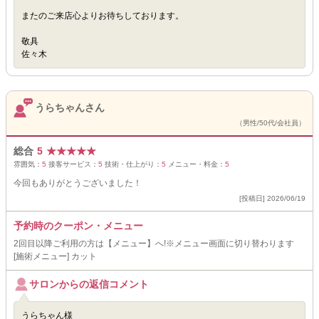
またのご来店心よりお待ちしております。
敬具
佐々木
うらちゃんさん
（男性/50代/会社員）
総合
5
★
★
★
★
★
雰囲気：
5
接客サービス：
5
技術・仕上がり：
5
メニュー・料金：
5
今回もありがとうございました！
[投稿日] 2026/06/19
予約時のクーポン・メニュー
2回目以降ご利用の方は【メニュー】へ!※メニュー画面に切り替わります
[施術メニュー] カット
サロンからの返信コメント
うらちゃん様