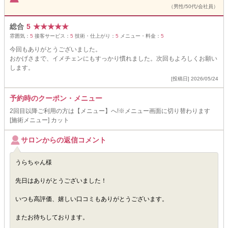
（男性/50代/会社員）
総合
5
★
★
★
★
★
雰囲気：
5
接客サービス：
5
技術・仕上がり：
5
メニュー・料金：
5
今回もありがとうございました。
おかげさまで、イメチェンにもすっかり慣れました。次回もよろしくお願い
します。
[投稿日] 2026/05/24
予約時のクーポン・メニュー
2回目以降ご利用の方は【メニュー】へ!※メニュー画面に切り替わります
[施術メニュー] カット
サロンからの返信コメント
うらちゃん様
先日はありがとうございました！
いつも高評価、嬉しい口コミもありがとうございます。
またお待ちしております。