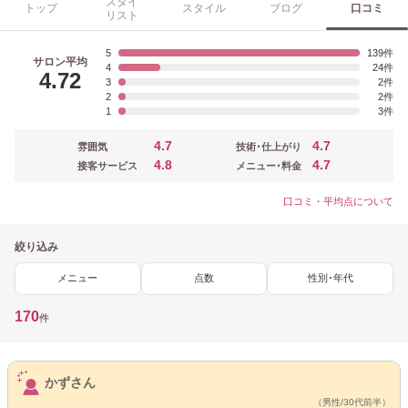
スタイ
トップ
スタイル
ブログ
口コミ
リスト
5
139
サロン平均
4
24
4.72
3
2
2
2
1
3
4.7
4.7
雰囲気
技術･仕上がり
4.8
4.7
接客サービス
メニュー･料金
口コミ・平均点について
絞り込み
メニュー
点数
性別･年代
170
件
サロンPick Up
かずさん
（男性/30代前半）