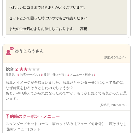
うれしい口コミまで頂きありがとうございます。
セットとかで困った時はいつでもご相談ください
またのご来店心よりお待ちしております。 高橋
ゆうじろうさん
（男性/30代後半）
総合
2
★
★
★
★
★
雰囲気：
5
接客サービス：
5
技術・仕上がり：
1
メニュー・料金：
5
写真とイメージが全然違いました。写真だとセンター分けになってるのに、
なぜ前髪をおろそうとしたのでしょうか？
あと、やり終えてから気になったのですが、もう少し短くても良かったと思
います。
[投稿日] 2026/07/22
予約時のクーポン・メニュー
スタンダードカットコース 眉カット込み【フェード対象外】 顔そりなし
[施術メニュー] カット