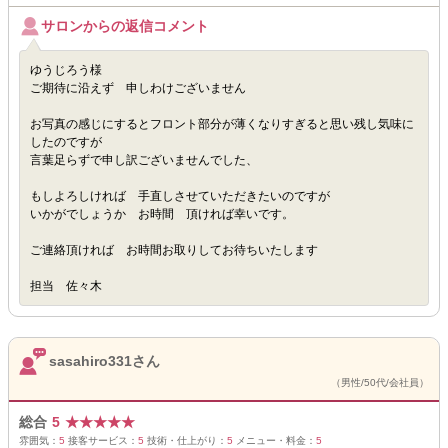
サロンからの返信コメント
ゆうじろう様
ご期待に沿えず 申しわけございません
お写真の感じにするとフロント部分が薄くなりすぎると思い残し気味に
したのですが
言葉足らずで申し訳ございませんでした、
もしよろしければ 手直しさせていただきたいのですが
いかがでしょうか お時間 頂ければ幸いです。
ご連絡頂ければ お時間お取りしてお待ちいたします
担当 佐々木
sasahiro331さん
（男性/50代/会社員）
総合
5
★
★
★
★
★
雰囲気：
5
接客サービス：
5
技術・仕上がり：
5
メニュー・料金：
5