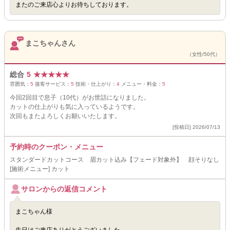
またのご来店心よりお待ちしております。
まこちゃんさん
（女性/50代）
総合
5
★
★
★
★
★
雰囲気：
5
接客サービス：
5
技術・仕上がり：
4
メニュー・料金：
5
今回2回目で息子（10代）がお世話になりました。
カットの仕上がりも気に入っているようです。
次回もまたよろしくお願いいたします。
[投稿日] 2026/07/13
予約時のクーポン・メニュー
スタンダードカットコース 眉カット込み【フェード対象外】 顔そりなし
[施術メニュー] カット
サロンからの返信コメント
まこちゃん様