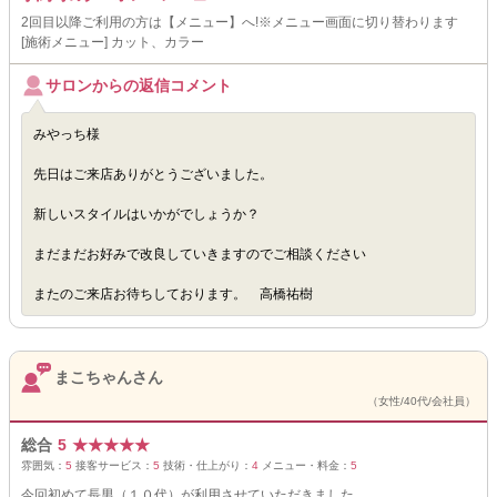
2回目以降ご利用の方は【メニュー】へ!※メニュー画面に切り替わります
[施術メニュー] カット、カラー
サロンからの返信コメント
みやっち様
先日はご来店ありがとうございました。
新しいスタイルはいかがでしょうか？
まだまだお好みで改良していきますのでご相談ください
またのご来店お待ちしております。 高橋祐樹
まこちゃんさん
（女性/40代/会社員）
総合
5
★
★
★
★
★
雰囲気：
5
接客サービス：
5
技術・仕上がり：
4
メニュー・料金：
5
今回初めて長男（１０代）が利用させていただきました。