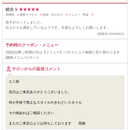
総合
5
★
★
★
★
★
雰囲気：
4
接客サービス：
4
技術・仕上がり：
4
メニュー・料金：
5
息子がカットしました。
仕上がりも満足しているようです。今後もよろしくお願いします。
[投稿日] 2026/06/21
予約時のクーポン・メニュー
2回目以降ご利用の方は【メニュー】へ!※メニュー画面に切り替わります
[施術メニュー] カット
サロンからの返信コメント
エミ様
先日はご来店ありがとうございました。
何か学校で禁止なスタイルやきわどいスタイル
その他あればご相談ください
またのご来店心よりお待ちしております 高橋