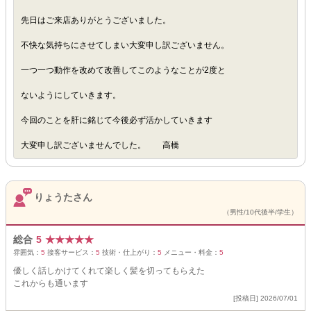
先日はご来店ありがとうございました。
不快な気持ちにさせてしまい大変申し訳ございません。
一つ一つ動作を改めて改善してこのようなことが2度と
ないようにしていきます。
今回のことを肝に銘じて今後必ず活かしていきます
大変申し訳ございませんでした。 高橋
りょうたさん
（男性/10代後半/学生）
総合
5
★
★
★
★
★
雰囲気：
5
接客サービス：
5
技術・仕上がり：
5
メニュー・料金：
5
優しく話しかけてくれて楽しく髪を切ってもらえた
これからも通います
[投稿日] 2026/07/01