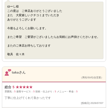
ゆーし様
この度は ご来店ありがとうございました
また 大変嬉しいクチコミまでいただき
ありがとうございます
今後もよろしくお願いします。
またご希望 ご要望がございましたらお気軽にお声掛けくださいませ。
またのご来店お待ちしております
敬具 佐々木
takaさん
（男性/50代/自営業）
総合
5
★
★
★
★
★
雰囲気：
5
接客サービス：
5
技術・仕上がり：
5
メニュー・料金：
5
丁寧に仕上げてくれて良かったです
[投稿日] 2026/07/07