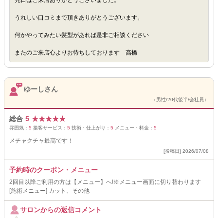
先日はご来店ありがとうございました。
うれしい口コミまで頂きありがとうございます。
何かやってみたい髪型があれば是非ご相談ください
またのご来店心よりお待ちしております 高橋
ゆーしさん
（男性/20代後半/会社員）
総合
5
★
★
★
★
★
雰囲気：
5
接客サービス：
5
技術・仕上がり：
5
メニュー・料金：
5
メチャクチャ最高です！
[投稿日] 2026/07/08
予約時のクーポン・メニュー
2回目以降ご利用の方は【メニュー】へ!※メニュー画面に切り替わります
[施術メニュー] カット、その他
サロンからの返信コメント