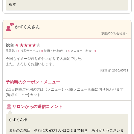
根本
かずくんさん
（男性/50代/会社員）
総合
4
★
★
★
★
★
雰囲気：
4
接客サービス：
5
技術・仕上がり：
4
メニュー・料金：
5
今回もイメージ通りの仕上がりで大満足でした。
また、よろしくお願いします。
[投稿日] 2026/05/23
予約時のクーポン・メニュー
2回目以降ご利用の方は【メニュー】へ!※メニュー画面に切り替わります
[施術メニュー] カット
サロンからの返信コメント
かずくん様
またのご来店 それに大変嬉しい口コミまで頂き ありがとうございま