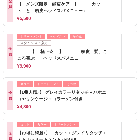
全
【 メンズ限定 頭皮ケア 】 カッ
員
ト と 頭皮ヘッドスパメニュー♪
¥5,500
トリートメント
ヘッドスパ
その他
スタイリスト指定
全
【 極上☆ 】 頭皮、髪、こ
員
ころ喜ぶ ヘッドスパメニュー
¥9,900
カラー
トリートメント
その他
【1番人気♪】 グレイカラーリタッチ＋ハホニ
全
員
コorリンケージ＋コラーゲン付き
¥4,800
カット
カラー
トリートメント
【お得に綺麗♪】 カット＋グレイリタッチ＋
全
員
ミドルトリートメント♪￥8700