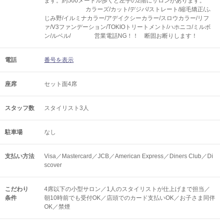
ます。約500メートル歩くと左手の2階にサロンがあります。
カラーズ/カット/デジパ/ストレート/縮毛矯正/ふ
じみ野/イルミナカラー/アデイクシーカラー/スロウカラー/リフ
ァ/V3ファンデーション/TOKIOトリートメント/ハホニコ/ミルボ
ン/ルベル/ 営業電話NG！！ 断固お断りします！
電話
番号を表示
座席
セット面4席
スタッフ数
スタイリスト3人
駐車場
なし
支払い方法
Visa／Mastercard／JCB／American Express／Diners Club／Di
scover
こだわり
4席以下の小型サロン／1人のスタイリストが仕上げまで担当／
条件
朝10時前でも受付OK／店頭でのカード支払いOK／お子さま同伴
OK／禁煙