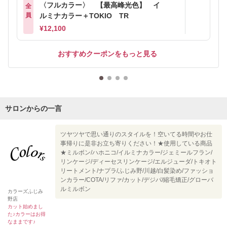
〈フルカラー〉 【最高峰光色】 イ
全
員
ルミナカラー＋TOKIO TR
¥12,100
おすすめクーポンをもっと見る
サロンからの一言
ツヤツヤで思い通りのスタイルを！空いてる時間やお仕
事帰りに是非お立ち寄りください！★使用している商品
★ミルボン/ハホニコ/イルミナカラー/ジェミールフラン/
リンケージ/ディーセスリンケージ/エルジューダ/トキオト
リートメント/ナプラ/ふじみ野/川越/白髪染め/ファッショ
ンカラー/COTA/リファ/カット/デジパ/縮毛矯正/グローバ
ルミルボン
カラーズふじみ
野店
カット始めまし
た♪カラーはお得
なままです♪