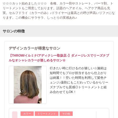
☆☆☆カット始めました☆☆☆ 各種、カラー剤やストレート、パーマ剤、ト
リートメントもご用意しております。話題のヘアオイル、ヘアケア商品も充
実。セルフドライ（カラーのみ）♪ドライヤーは最高との呼び声高いリファにな
ります。この機会にサラサラ、しっとりの実感あれ♪
サロンの特徴
デザインカラーが得意なサロン
【THROW/イルミナ/アディクシー取扱店♪】ダメージレスでリーズナブ
ルなオシャレカラーが楽しめるサロン☆
行きたい時に行けるのが嬉しい☆施術は
短時間でもプロが担当するから仕上がり
は綺麗！！空いた時間を利用して髪色チ
ェンジ♪薬剤にもこだわっているからリー
ズナブルでも質感◎トリートメントと組
み合わせてもOK！
カラー
トリートメント
その他