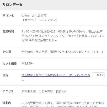
サロンデータ
サロン名
colors ふじみ野店
（カラーズ フジミノテン）
営業時間
9：00～20:00(最終受付19：00)朝は早い時間から、夜はお仕事
帰りなどお客様のライフスタイルに合わせて営業致しております
♪お時間の有効活用に是非★
定休日
年中無休（年末年始、講習会などはお休みを頂いたおります。）
カット価格
￥3,850～
住所
埼玉県富士見市ふじみ野西４‐１‐１ アーバン３-２０
MAP
１
アクセス
東武東上線 ふじみ野駅 徒歩7分
道案内
ふじみ野駅の西口を出て、国道254号線に向かって真っすぐ進み