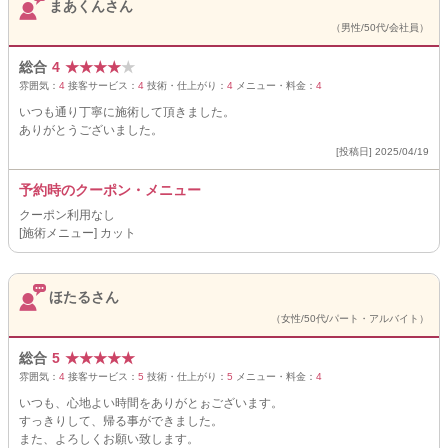
まあくんさん
（男性/50代/会社員）
総合
4
★
★
★
★
★
雰囲気：
4
接客サービス：
4
技術・仕上がり：
4
メニュー・料金：
4
いつも通り丁寧に施術して頂きました。
ありがとうございました。
[投稿日] 2025/04/19
予約時のクーポン・メニュー
クーポン利用なし
[施術メニュー] カット
ほたるさん
（女性/50代/パート・アルバイト）
総合
5
★
★
★
★
★
雰囲気：
4
接客サービス：
5
技術・仕上がり：
5
メニュー・料金：
4
いつも、心地よい時間をありがとぉございます。
すっきりして、帰る事ができました。
また、よろしくお願い致します。