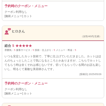
予約時のクーポン・メニュー
クーポン利用なし
[施術メニュー] カット
ヒロさん
（女性/40代/主婦）
総合
5
★
★
★
★
★
雰囲気：
5
接客サービス：
5
技術・仕上がり：
5
メニュー・料金：
5
いつも安定したカット技術で、丁寧に仕上げていただきました。カットはほ
んのちょっとしたことで気になるところとかありますが、こちらでカットし
てもらう時は全くそれは感じないです。切ってもらっている間のお話も楽し
いし、明るくて素敵な美容師さんです。
[投稿日] 2025/05/26
予約時のクーポン・メニュー
クーポン利用なし
[施術メニュー] カット