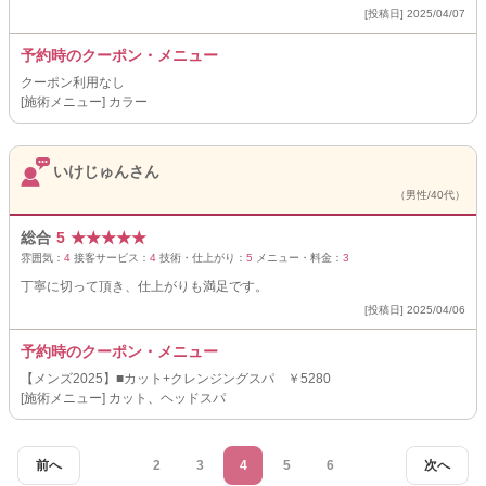
[投稿日] 2025/04/07
予約時のクーポン・メニュー
クーポン利用なし
[施術メニュー] カラー
いけじゅんさん
（男性/40代）
総合
5
★
★
★
★
★
雰囲気：
4
接客サービス：
4
技術・仕上がり：
5
メニュー・料金：
3
丁寧に切って頂き、仕上がりも満足です。
[投稿日] 2025/04/06
予約時のクーポン・メニュー
【メンズ2025】■カット+クレンジングスパ ￥5280
[施術メニュー] カット、ヘッドスパ
前へ
2
3
4
5
6
次へ