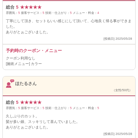
総合
5
★
★
★
★
★
雰囲気：
5
接客サービス：
5
技術・仕上がり：
5
メニュー・料金：
4
丁寧にして頂き、セットもいい感じにして頂いて、心地良く帰る事ができま
した。
ありがとぉございました。
[投稿日] 2025/05/28
予約時のクーポン・メニュー
クーポン利用なし
[施術メニュー] カラー
ほたるさん
（女性/50代）
総合
5
★
★
★
★
★
雰囲気：
5
接客サービス：
5
技術・仕上がり：
5
メニュー・料金：
5
久しぶりのカット。
髪が多い娘、スッキリして喜んでいました。
ありがとぉございました。
[投稿日] 2025/05/28