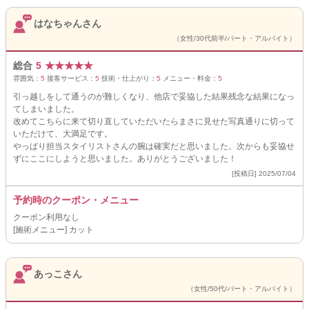
はなちゃんさん
（女性/30代前半/パート・アルバイト）
総合
5
★
★
★
★
★
雰囲気：
5
接客サービス：
5
技術・仕上がり：
5
メニュー・料金：
5
引っ越しをして通うのが難しくなり、他店で妥協した結果残念な結果になっ
てしまいました。
改めてこちらに来て切り直していただいたらまさに見せた写真通りに切って
いただけて、大満足です。
やっぱり担当スタイリストさんの腕は確実だと思いました。次からも妥協せ
ずにここにしようと思いました。ありがとうございました！
[投稿日] 2025/07/04
予約時のクーポン・メニュー
クーポン利用なし
[施術メニュー] カット
あっこさん
（女性/50代/パート・アルバイト）