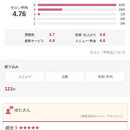
5
93
サロン平均
4
29
4.76
3
1
2
0
1
0
4.7
4.8
雰囲気
技術･仕上がり
4.8
4.6
接客サービス
メニュー･料金
口コミ・平均点について
絞り込み
メニュー
点数
性別･年代
123
件
ゆたさん
（男性/50代/パート・アルバイト）
総合
5
★
★
★
★
★