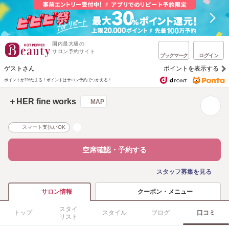
国内最大級の
サロン予約サイト
ブックマーク
ログイン
ゲストさん
ポイントを表示する
ポイントが1%たまる！
ポイントはサロン予約でつかえる！
＋HER fine works
MAP
スマート支払いOK
空席確認・予約する
スタッフ募集を見る
クーポン・メニュー
サロン情報
スタイ
トップ
スタイル
ブログ
口コミ
リスト