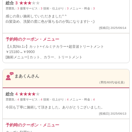
総合
3
★
★
★
★
★
雰囲気：
3
接客サービス：
3
技術・仕上がり：
3
メニュー・料金：
3
感じの良い施術していただきました^ ^
白髪染め、洗髪の度に色が落ちるのが気になります(ｰ ｰ;)
[投稿日] 2025/06/14
予約時のクーポン・メニュー
【人気No.1♪】カット+イルミナカラー+超音波トリートメント
￥15180→￥9900
[施術メニュー] カット、カラー、トリートメント
まあくんさん
（男性/60代/会社員）
総合
4
★
★
★
★
★
雰囲気：
4
接客サービス：
4
技術・仕上がり：
4
メニュー・料金：
4
今回も丁寧に施術して頂きました。ありがとうございました。
[投稿日] 2025/06/13
予約時のクーポン・メニュー