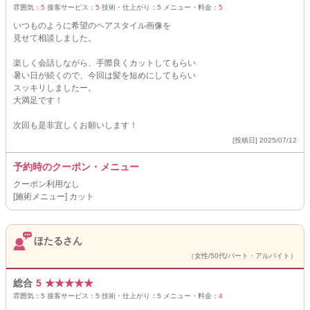
雰囲気：
5
接客サービス：
5
技術・仕上がり：
5
メニュー・料金：
5
いつものように希望のヘアスタイル画像を
見せて相談しました。
楽しく会話しながら、手際良くカットしてもらい
暑い日が続くので、今回は髪を短めにしてもらい
スッキリしましたー。
大満足です！
次回も是非宜しくお願いします！
[投稿日] 2025/07/12
予約時のクーポン・メニュー
クーポン利用なし
[施術メニュー] カット
ほたるさん
（女性/50代/パート・アルバイト）
総合
5
★
★
★
★
★
雰囲気：
5
接客サービス：
5
技術・仕上がり：
5
メニュー・料金：
4