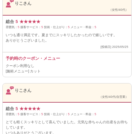
りこさん
（女性/40代）
総合
5
★
★
★
★
★
雰囲気：
5
接客サービス：
5
技術・仕上がり：
5
メニュー・料金：
5
いつも通り満足です。夏までにスッキリしたかったので嬉しいです。
ありがとうございました。
[投稿日] 2025/05/25
予約時のクーポン・メニュー
クーポン利用なし
[施術メニュー] カット
りこさん
（女性/40代/自営業）
総合
5
★
★
★
★
★
雰囲気：
5
接客サービス：
5
技術・仕上がり：
5
メニュー・料金：
5
とても軽くスッキリとして喜んでいました。元気な赤ちゃんの出産をお待ち
しています。
いつもありがとうございます。