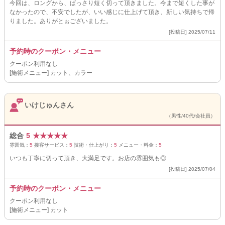
今回は、ロングから、ばっさり短く切って頂きました。今まで短くした事が
なかったので、不安でしたが、いい感じに仕上げて頂き、新しい気持ちで帰
りました。ありがとぉございました。
[投稿日] 2025/07/11
予約時のクーポン・メニュー
クーポン利用なし
[施術メニュー] カット、カラー
いけじゅんさん
（男性/40代/会社員）
総合
5
★
★
★
★
★
雰囲気：
5
接客サービス：
5
技術・仕上がり：
5
メニュー・料金：
5
いつも丁寧に切って頂き、大満足です。お店の雰囲気も◎
[投稿日] 2025/07/04
予約時のクーポン・メニュー
クーポン利用なし
[施術メニュー] カット