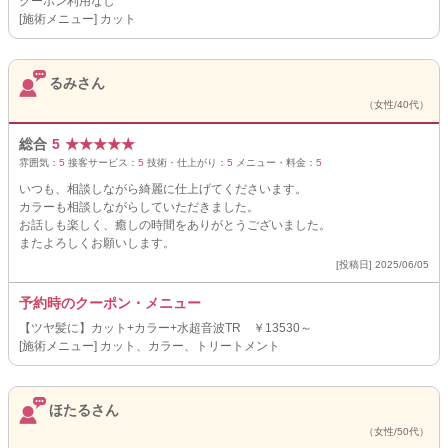
クーポン利用なし
[施術メニュー] カット
るみさん
（女性/40代）
総合
5
★
★
★
★
★
雰囲気：
5
接客サービス：
5
技術・仕上がり：
5
メニュー・料金：
5
いつも、相談しながら綺麗に仕上げてくださいます。
カラーも相談しながらしていただきました。
お話しも楽しく、癒しの時間をありがとうございました。
またよろしくお願いします。
[投稿日] 2025/06/05
予約時のクーポン・メニュー
【ツヤ髪に】カット+カラー+水超音波TR ￥13530～
[施術メニュー] カット、カラー、トリートメント
ほたるさん
（女性/50代）