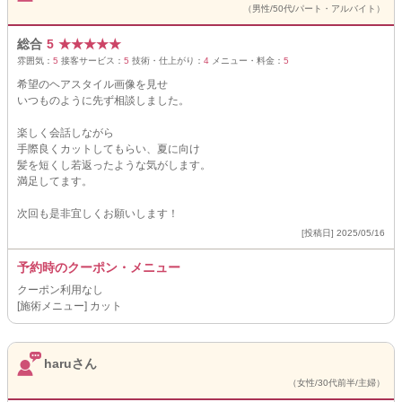
（男性/50代/パート・アルバイト）
総合
5
★
★
★
★
★
雰囲気：
5
接客サービス：
5
技術・仕上がり：
4
メニュー・料金：
5
希望のヘアスタイル画像を見せ
いつものように先ず相談しました。
楽しく会話しながら
手際良くカットしてもらい、夏に向け
髪を短くし若返ったような気がします。
満足してます。
次回も是非宜しくお願いします！
[投稿日] 2025/05/16
予約時のクーポン・メニュー
クーポン利用なし
[施術メニュー] カット
haruさん
（女性/30代前半/主婦）