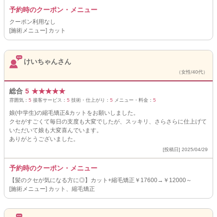
予約時のクーポン・メニュー
クーポン利用なし
[施術メニュー] カット
けいちゃんさん
（女性/40代）
総合
5
★
★
★
★
★
雰囲気：
5
接客サービス：
5
技術・仕上がり：
5
メニュー・料金：
5
娘(中学生)の縮毛矯正&カットをお願いしました。
クセがすごくて毎日の支度も大変でしたが、スッキリ、さらさらに仕上げて
いただいて娘も大変喜んでいます。
ありがとうございました。
[投稿日] 2025/04/29
予約時のクーポン・メニュー
【髪のクセが気になる方に◎】カット+縮毛矯正￥17600→￥12000～
[施術メニュー] カット、縮毛矯正