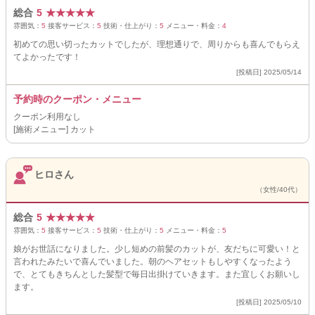
総合
5
★
★
★
★
★
雰囲気：
5
接客サービス：
5
技術・仕上がり：
5
メニュー・料金：
4
初めての思い切ったカットでしたが、理想通りで、周りからも喜んでもらえ
てよかったです！
[投稿日] 2025/05/14
予約時のクーポン・メニュー
クーポン利用なし
[施術メニュー] カット
ヒロさん
（女性/40代）
総合
5
★
★
★
★
★
雰囲気：
5
接客サービス：
5
技術・仕上がり：
5
メニュー・料金：
5
娘がお世話になりました。少し短めの前髪のカットが、友だちに可愛い！と
言われたみたいで喜んでいました。朝のヘアセットもしやすくなったよう
で、とてもきちんとした髪型で毎日出掛けていきます。また宜しくお願いし
ます。
[投稿日] 2025/05/10