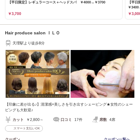
【平日限定】レギュラーコース＋ヘッドスパ ￥4000→￥3700
【平日
￥3400
￥3,700
￥3,00
Hair produce salon ＩＬＯ
天理駅より徒歩8分
【印象に差が出る♪】清潔感×美しさを引き出すシェービング★女性のシェー
ビングも大歓迎♪
カット
￥2,800～
口コミ
17件
席数
4席
スマート支払いOK
クーポン
クーポン一覧へ