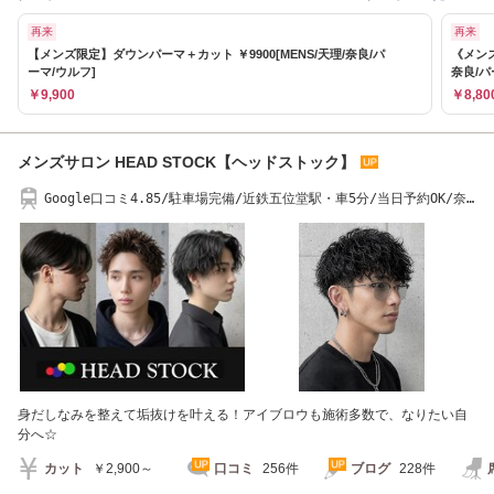
再来
再来
【メンズ限定】ダウンパーマ＋カット ￥9900[MENS/天理/奈良/パ
《メンズ
ーマ/ウルフ]
奈良/パ
￥9,900
￥8,80
メンズサロン HEAD STOCK【ヘッドストック】
Google口コミ4.85/駐車場完備/近鉄五位堂駅・車5分/当日予約OK/奈
良/香芝/五位堂/広陵
身だしなみを整えて垢抜けを叶える！アイブロウも施術多数で、なりたい自
分へ☆
カット
￥2,900～
口コミ
256件
ブログ
228件