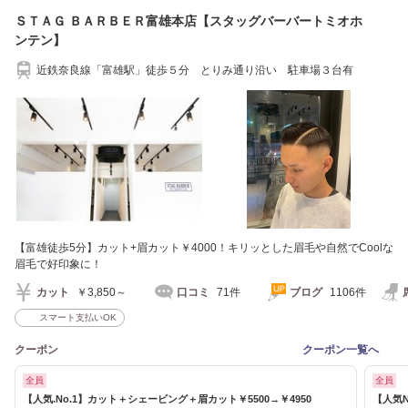
ＳＴＡＧ ＢＡＲＢＥＲ富雄本店【スタッグバーバートミオホ
ンテン】
近鉄奈良線「富雄駅」徒歩５分 とりみ通り沿い 駐車場３台有
【富雄徒歩5分】カット+眉カット￥4000！キリッとした眉毛や自然でCoolな
眉毛で好印象に！
カット
￥3,850～
口コミ
71件
ブログ
1106件
スマート支払いOK
クーポン
クーポン一覧へ
全員
全員
【人気.No.1】カット＋シェービング＋眉カット￥5500→￥4950
【人気