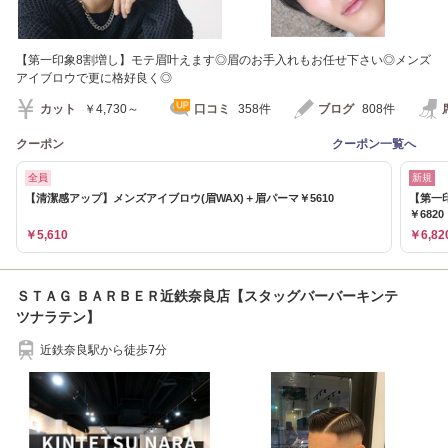
【第一印象8割増し】モテ眉叶えます◎眉のお手入れもお任せ下さい◎メンズ
アイブロウで更に格好良く◎
カット
￥4,730～
口コミ
358件
ブログ
808件
クーポン
クーポン一覧へ
全員
新規
【清潔感アップ】メンズアイブロウ(眉WAX)＋眉パーマ￥5610
【第一
￥6820
￥5,610
￥6,82
ＳＴＡＧ ＢＡＲＢＥＲ近鉄奈良店【スタッグバーバーキンテ
ツナラテン】
近鉄奈良駅から徒歩7分