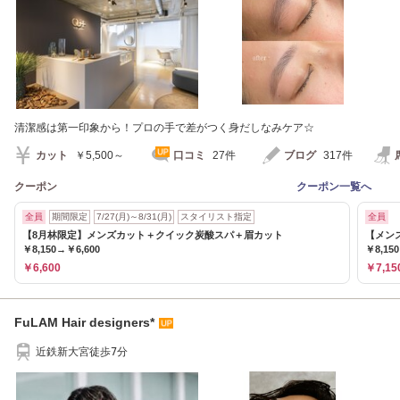
清潔感は第一印象から！プロの手で差がつく身だしなみケア☆
カット
￥5,500～
口コミ
27件
ブログ
317件
クーポン
クーポン一覧へ
全員
期間限定
7/27(月)～8/31(月)
スタイリスト指定
全員
【8月林限定】メンズカット＋クイック炭酸スパ＋眉カット
【メン
￥8,150→￥6,600
￥8,15
￥6,600
￥7,15
FuLAM Hair designers*
近鉄新大宮徒歩7分