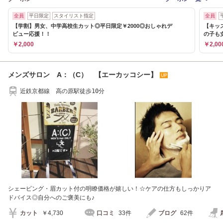
全員
平日限定
スタイリスト指定
全員
【学割】男女、中学高校生カット◎平日限定￥2000◎おしゃれデ
【キッ
ビュー応援！！
の子も
￥2,000
￥2,00
メンズサロン A：（C） 【エーカッコシー】
近鉄京都線 高の原駅徒歩10分
シェービング・眉カット付の明瞭価格が嬉しい！☆ケアの仕方もしっかりア
ドバイス◎自分へのご褒美にも♪
カット
￥4,730
口コミ
33件
ブログ
62件