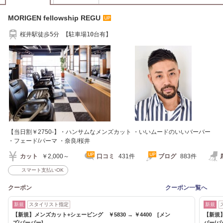
MORIGEN fellowship REGU
桜井駅徒歩5分 【駐車場10台有】
【当日割￥2750-】・ハンサムなメンズカット ・いいムードのいいバーバー
・フェード/パーマ ・奈良/桜井
カット
￥2,000～
口コミ
431件
ブログ
883件
スマート支払いOK
クーポン
クーポン一覧へ
新規
スタイリスト指定
新規
【新規】メンズカット+シェービング ￥5830 → ￥4400 [メン
【新規】
ズ/バーバー]
バー/パ