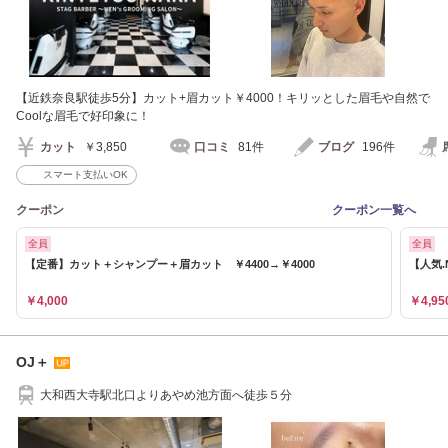
【近鉄奈良駅徒歩5分】カット+眉カット￥4000！キリッとした眉毛や自然で
Coolな眉毛で好印象に！
カット
￥3,850
口コミ
81件
ブログ
196件
スマート支払いOK
クーポン
クーポン一覧へ
全員
全員
【定番】カット＋シャンプー＋眉カット ￥4400→￥4000
【人気.
￥4,000
￥4,95
OJ＋
大和西大寺駅北口よりあやめ池方面へ徒歩５分