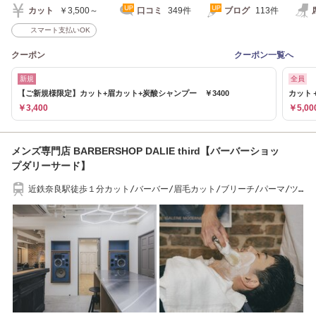
カット
￥3,500～
口コミ
349件
ブログ
113件
スマート支払いOK
クーポン
クーポン一覧へ
新規
全員
【ご新規様限定】カット+眉カット+炭酸シャンプー ￥3400
カット
￥3,400
￥5,00
メンズ専門店 BARBERSHOP DALIE third【バーバーショッ
プダリーサード】
近鉄奈良駅徒歩１分カット/バーバー/眉毛カット/ブリーチ/パーマ/ツ
イストスパイラル