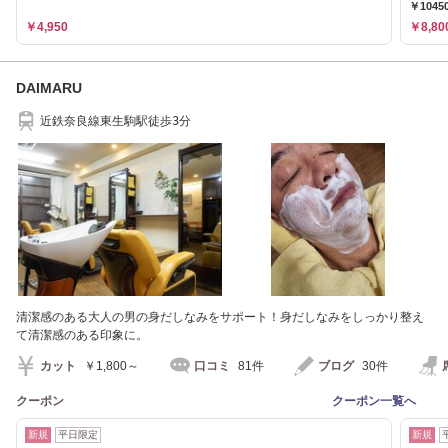
￥1045
￥4,950
￥8,80
DAIMARU
近鉄奈良線東生駒駅徒歩3分
清潔感のある大人の男の身だしなみをサポート！身だしなみをしっかり整え
て清潔感のある印象に。
カット
￥1,800～
口コミ
81件
ブログ
30件
クーポン
クーポン一覧へ
新規
平日限定
新規