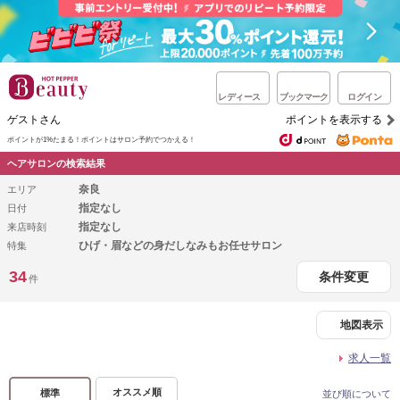
レディース
ブックマーク
ログイン
ゲストさん
ポイントを表示する
ポイントが1%たまる！
ポイントはサロン予約でつかえる！
ヘアサロンの検索結果
奈良
エリア
指定なし
日付
指定なし
来店時刻
ひげ・眉などの身だしなみもお任せサロン
特集
34
条件変更
件
地図表示
求人一覧
オススメ順
標準
並び順について