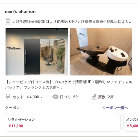
men's chainon
近鉄生駒線菜畑駅出口より徒歩約８分/近鉄線奈良線東生駒駅出口より徒
歩約９分
【シェービング付コース有】プロのケアで清潔感UP！額剃りやフェイシャル
パックで、ワンランク上の男前へ。
カット
￥4,800～
口コミ
6件
席数
2席
クーポン
クーポン一覧へ
リラクゼーション
メンズ
￥11,100
￥5,40