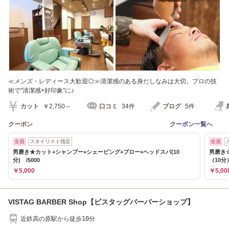
≪メンズ・レディース大歓迎◎≫清潔感のある身だしなみは大切。プロの技
術で"清潔感×好印象"に♪
カット
￥2,750～
口コミ
34件
ブログ
5件
クーポン
クーポン一覧へ
全員
スタイリスト指定
全員
男磨き★カット+シャンプー+シェービング+ブロー+ヘッドスパ(10
男磨き
分) /5000
（10分
￥5,000
￥5,00
VISTAG BARBER Shop【ビスタッグバーバーショップ】
近鉄高の原駅から徒歩10分