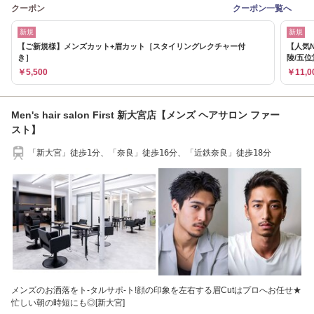
クーポン
クーポン一覧へ
新規
新規
【ご新規様】メンズカット+眉カット［スタイリングレクチャー付
【人気N
き］
陵/五位
￥5,500
￥11,0
Men's hair salon First 新大宮店【メンズ ヘアサロン ファー
スト】
「新大宮」徒歩1分、「奈良」徒歩16分、「近鉄奈良」徒歩18分
メンズのお洒落をト-タルサポ-ト!顔の印象を左右する眉Cutはプロへお任せ★
忙しい朝の時短にも◎[新大宮]