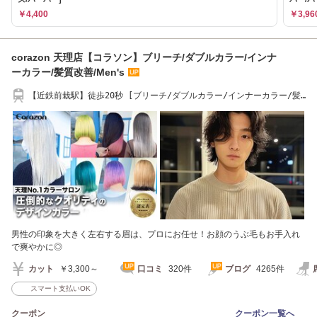
￥4,400
￥3,96
corazon 天理店【コラソン】ブリーチ/ダブルカラー/インナ
ーカラー/髪質改善/Men's
【近鉄前栽駅】徒歩20秒 [ブリーチ/ダブルカラー/インナーカラー/髪
質改善/Men's]
男性の印象を大きく左右する眉は、プロにお任せ！お顔のうぶ毛もお手入れ
で爽やかに◎
カット
￥3,300～
口コミ
320件
ブログ
4265件
スマート支払いOK
クーポン
クーポン一覧へ