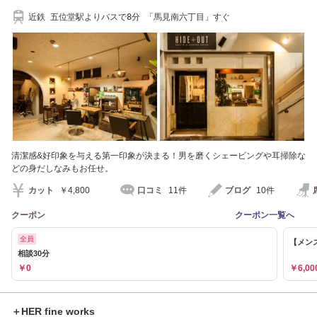
近鉄 五位堂駅よりバスで8分 「馬見南六丁目」すぐ
清潔感&好印象を与える第一印象が決まる！男を磨くシェービングや耳掃除な
どの身だしなみもお任せ。
カット
￥4,800
口コミ
11件
ブログ
10件
クーポン
クーポン一覧へ
全員
【メンズ
相談30分
￥0
￥6,00
＋HER fine works