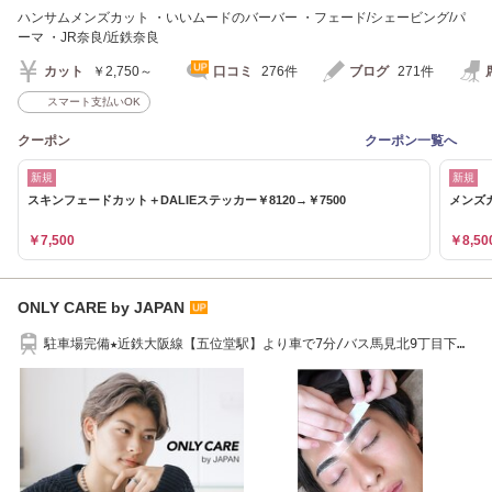
ハンサムメンズカット ・いいムードのバーバー ・フェード/シェービング/パ
ーマ ・JR奈良/近鉄奈良
カット
￥2,750～
口コミ
276件
ブログ
271件
スマート支払いOK
クーポン
クーポン一覧へ
新規
新規
スキンフェードカット＋DALIEステッカー￥8120→￥7500
メンズカ
￥7,500
￥8,50
ONLY CARE by JAPAN
駐車場完備★近鉄大阪線【五位堂駅】より車で7分/バス馬見北9丁目下車
1分/徒歩約30分