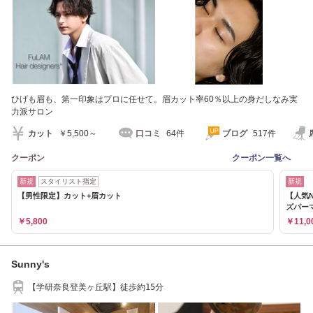
ひげも眉も、第一印象はプロに任せて。眉カット率60％以上の身だしなみ実
力派サロン
カット
￥5,500～
口コミ
64件
ブログ
517件
クーポン
クーポン一覧へ
新規
スタイリスト指定
新規
【男性限定】カット+眉カット
【人気N
ズパーマ
￥5,800
￥11,0
Sunny's
【学研奈良登美ヶ丘駅】徒歩約15分