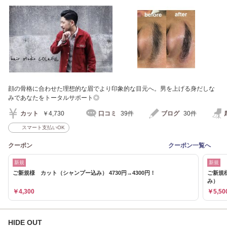
顔の骨格に合わせた理想的な眉でより印象的な目元へ。男を上げる身だしな
みであなたをトータルサポート◎
カット
￥4,730
口コミ
39件
ブログ
30件
スマート支払いOK
クーポン
クーポン一覧へ
新規
新規
ご新規様 カット（シャンプー込み） 4730円→4300円！
ご新規
み）
￥4,300
￥5,50
HIDE OUT