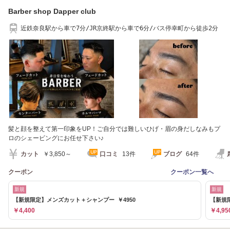
Barber shop Dapper club
近鉄奈良駅から車で7分/JR京終駅から車で6分/バス停幸町から徒歩2分
髪と顔を整えて第一印象をUP！ご自分では難しいひげ・眉の身だしなみもプ
ロのシェービングにお任せ下さい♪
カット
￥3,850～
口コミ
13件
ブログ
64件
クーポン
クーポン一覧へ
新規
新規
【新規限定】メンズカット＋シャンプー ￥4950
【新規
￥4,400
￥4,95