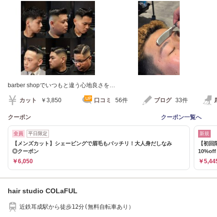
barber shopでいつもと違う心地良さを…
カット
￥3,850
口コミ
56件
ブログ
33件
クーポン
クーポン一覧へ
全員
平日限定
新規
【メンズカット】シェービングで眉毛もバッチリ！大人身だしなみ
【初回
◎クーポン
10%of
￥6,050
￥5,44
hair studio COLaFUL
近鉄耳成駅から徒歩12分(無料自転車あり）