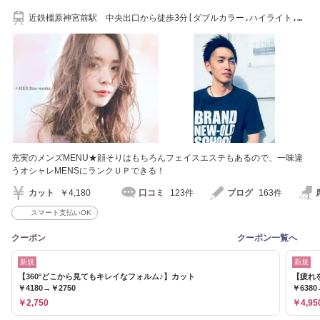
近鉄橿原神宮前駅 中央出口から徒歩3分[ダブルカラー,ハイライト,イ
ンナーカラー]
充実のメンズMENU★顔そりはもちろんフェイスエステもあるので、一味違
うオシャレMENSにランクＵＰできる！
カット
￥4,180
口コミ
123件
ブログ
163件
スマート支払いOK
クーポン
クーポン一覧へ
新規
新規
【360°どこから見てもキレイなフォルム♪】カット
【疲れ
￥4180→￥2750
￥6380
￥2,750
￥4,95