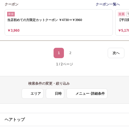
クーポン
クーポン一覧へ
新規
全員
当店初めての方限定カットクーポン ￥4730⇒￥3960
【平日
￥3,960
￥5,17
1
2
次へ
1 / 2ページ
検索条件の変更・絞り込み
エリア
日時
メニュー･詳細条件
ヘアトップ