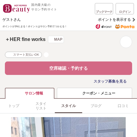
国内最大級の
サロン予約サイト
ブックマーク
ログイン
ゲストさん
ポイントを表示する
ポイントが1%たまる！
ポイントはサロン予約でつかえる！
＋HER fine works
MAP
スマート支払いOK
空席確認・予約する
スタッフ募集を見る
クーポン・メニュー
サロン情報
スタイ
トップ
スタイル
ブログ
口コミ
リスト