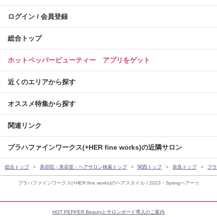
ログイン / 会員登録
総合トップ
ホットペッパービューティー アプリをゲット
近くのエリアから探す
オススメ特集から探す
関連リンク
プラハファインワークス(+HER fine works)の近隣サロン
総合トップ
美容院・美容室・ヘアサロン検索トップ
関西トップ
奈良トップ
プラ
プラハファインワークス(+HER fine works)のヘアスタイル / 2023・Springヘアー☆
HOT PEPPER Beautyとサロンボード導入のご案内