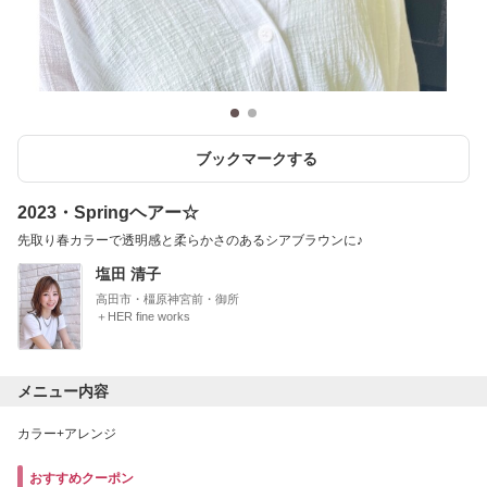
ブックマークする
2023・Springヘアー☆
先取り春カラーで透明感と柔らかさのあるシアブラウンに♪
塩田 清子
高田市・橿原神宮前・御所
＋HER fine works
メニュー内容
カラー+アレンジ
おすすめクーポン