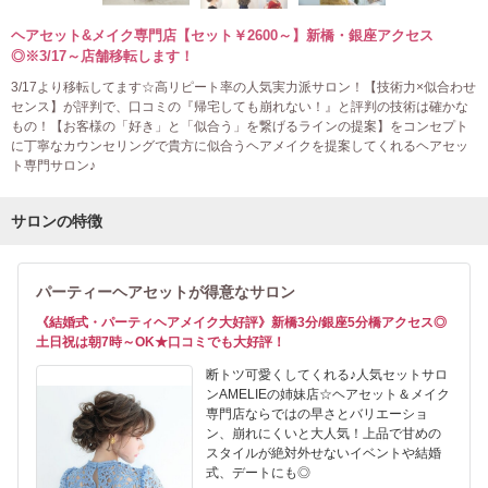
ヘアセット&メイク専門店【セット￥2600～】新橋・銀座アクセス
◎※3/17～店舗移転します！
3/17より移転してます☆高リピート率の人気実力派サロン！【技術力×似合わせ
センス】が評判で、口コミの『帰宅しても崩れない！』と評判の技術は確かな
もの！【お客様の「好き」と「似合う」を繋げるラインの提案】をコンセプト
に丁寧なカウンセリングで貴方に似合うヘアメイクを提案してくれるヘアセッ
ト専門サロン♪
サロンの特徴
パーティーヘアセットが得意なサロン
《結婚式・パーティヘアメイク大好評》新橋3分/銀座5分橋アクセス◎
土日祝は朝7時～OK★口コミでも大好評！
断トツ可愛くしてくれる♪人気セットサロ
ンAMELIEの姉妹店☆ヘアセット＆メイク
専門店ならではの早さとバリエーショ
ン、崩れにくいと大人気！上品で甘めの
スタイルが絶対外せないイベントや結婚
式、デートにも◎