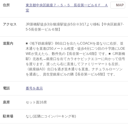
住所
東京都中央区銀座７－５－５ 長谷第一ビル６Ｆ Ａ
MAP
室
アクセス
JR新橋駅徒歩3分/銀座駅徒歩5分※3/17より移転【中央区銀座7-
5-5長谷第一ビル６階】
道案内
■《地下鉄銀座駅》B6出口を出たらCOACHを道なりに右折、並
木通りを直進(250メートル程度・徒歩4分)二つ目の十字路にLOE
WEが見えたら、数件先の【長谷第一ビル6階】です。■《JR新橋
駅》北改札→銀座口を出てカラオケビックエコーに向かって信号
を渡ります。渡ったら右に直進してファミリーマートを左折。
《銀座線A3》出口を過ぎ並木通りを直進。ナチュラルローソン
を通過し、資生堂銀座ビルの隣【長谷第一ビル6階】です。
電話
番号を表示
座席
セット面16席
駐車場
なし(近隣にコインパーキング有)