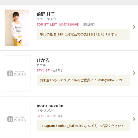
前野 桂子
マエノ ケイコ
TOP STYLIST【指名料800円】
（歴18年）
平日の指名予約はお電話での受け付けとなります☆
ひかる
ヒカル
STYLIST
（歴8年）
お似合いのヘアスタイルをご提案＾＾Insta@otoku629
maru suzuka
マル スズカ
STYLIST
（歴8年）
Instagram：ochan_hairmake なんでもご相談ください♪