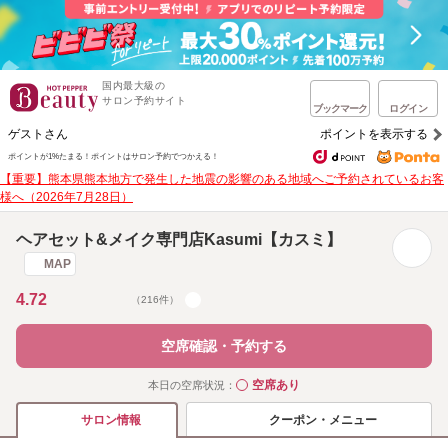
国内最大級の
サロン予約サイト
ブックマーク
ログイン
ゲストさん
ポイントを表示する
ポイントが1%たまる！
ポイントはサロン予約でつかえる！
【重要】熊本県熊本地方で発生した地震の影響のある地域へご予約されているお客
様へ（2026年7月28日）
ヘアセット&メイク専門店Kasumi【カスミ】
MAP
4.72
（216件）
空席確認・予約する
空席あり
本日の空席状況：
◯
クーポン・メニュー
サロン情報