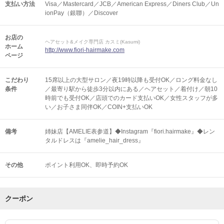
支払い方法
Visa／Mastercard／JCB／American Express／Diners Club／Un
ionPay（銀聯）／Discover
お店の
ヘアセット&メイク専門店 カスミ(Kasumi)
ホーム
http://www.fiori-hairmake.com
ページ
こだわり
15席以上の大型サロン／夜19時以降も受付OK／ロング料金なし
条件
／最寄り駅から徒歩3分以内にある／ヘアセット／着付け／朝10
時前でも受付OK／店頭でのカード支払いOK／女性スタッフが多
い／お子さま同伴OK／COIN+支払いOK
備考
姉妹店【AMELIE表参道】◆Instagram『fiori.hairmake』◆レン
タルドレスは『amelie_hair_dress』
その他
ポイント利用OK
即時予約OK
クーポン