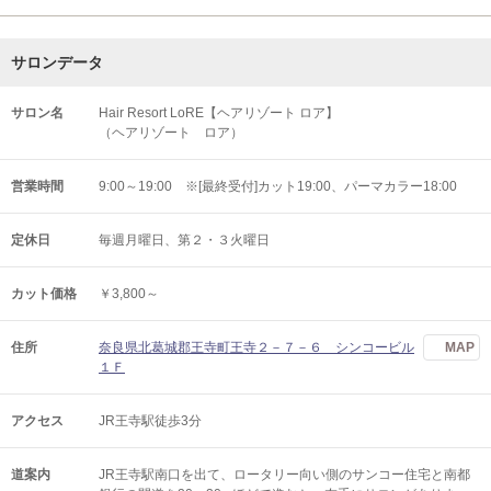
サロンデータ
サロン名
Hair Resort LoRE【ヘアリゾート ロア】
（ヘアリゾート ロア）
営業時間
9:00～19:00 ※[最終受付]カット19:00、パーマカラー18:00
定休日
毎週月曜日、第２・３火曜日
カット価格
￥3,800～
住所
奈良県北葛城郡王寺町王寺２－７－６ シンコービル
MAP
１Ｆ
アクセス
JR王寺駅徒歩3分
道案内
JR王寺駅南口を出て、ロータリー向い側のサンコー住宅と南都