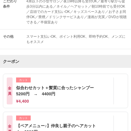
こだわり
4席以下の小型サロン／夜19時以降も受付OK／最寄り駅から徒
条件
歩3分以内にある／ネイル／ヘアセット／朝10時前でも受付OK
／店頭でのカード支払いOK／キッズスペースあり／お子さま同
伴OK／禁煙／ドリンクサービスあり／漫画が充実／DVDが視聴
できる／半個室あり
その他
スマート支払いOK
ポイント利用OK
即時予約OK
メンズに
もオススメ
クーポン
カット
似合わせカット＋髪質に合ったシャンプー
全
員
5200円 → 4400円
¥4,400
カット
【ペアメニュー♪】仲良し親子のヘアカット
全