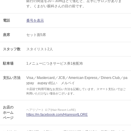
銀行の間道を20～30mほどで進むと、左手にサロンがありま
す。くまがい眼科さんの目の前です。
電話
番号を表示
座席
セット面5席
スタッフ数
スタイリスト2人
駐車場
1メニューにつきサービス券1枚配布
支払い方法
Visa／Mastercard／JCB／American Express／Diners Club／pa
ypay aupay d払い メルペイ
※店頭で利用可能なお支払い方法を記載しています。スマート支払いではご
利用いただけない場合がございます。
お店の
ヘアリゾート ロア(Hair Resort LoRE)
ホーム
https://m.facebook.com/HiaresortLORE
ページ