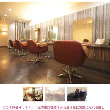
口コミ評価４．８４！！王寺南口徒歩３分☆通う度に笑顔になれる癒し