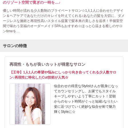
のリゾート空間で寛ぎの一時を…♪
優しい時間が流れる少人数制のプライベートサロン☆1人1人に合わせたデザイ
ン＆ヘアケアであなただけのキレイを叶えてくれる♪あなたの髪を大切に、ダメ
ージレスな施術と再現性高いスタイル提案で髪本来の美しさを追求！半個室空
間で味わう至福のオーダーメイドSPAもおすすめ☆ほっと心温まる癒しのサロ
ンtimeを…
サロンの特徴
再現性・もちが良いカットが得意なサロン
【王寺】1人1人の希望や悩みにしっかり向き合ってくれる少人数サロ
ン♪再現性に特化したCut技術が人気☆
似合わせの得意なStylistさんが親身になっ
てカウンセリングし、お家でもスタイル
キープしやすいよう丁寧にカット！翌朝
からのセット時間がぐっと短縮♪なりたい
姿に近づけていく絶妙な似合せ術で魅力
輝くStyleに☆