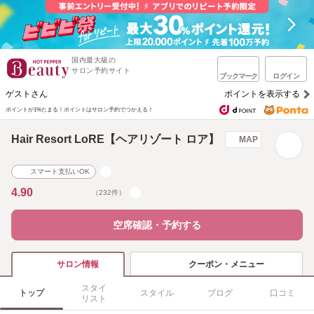
国内最大級の
サロン予約サイト
ブックマーク
ログイン
ゲストさん
ポイントを表示する
ポイントが1%たまる！
ポイントはサロン予約でつかえる！
Hair Resort LoRE【ヘアリゾート ロア】
MAP
スマート支払いOK
4.90
（232件）
空席確認・予約する
クーポン・メニュー
サロン情報
スタイ
トップ
スタイル
ブログ
口コミ
リスト