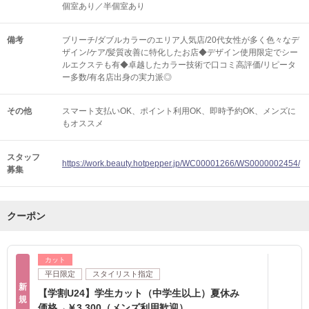
個室あり／半個室あり
備考
ブリーチ/ダブルカラーのエリア人気店/20代女性が多く色々なデ
ザイン/ケア/髪質改善に特化したお店◆デザイン使用限定でシー
ルエクステも有◆卓越したカラー技術で口コミ高評価/リピータ
ー多数/有名店出身の実力派◎
その他
スマート支払いOK
ポイント利用OK
即時予約OK
メンズに
もオススメ
スタッフ
https://work.beauty.hotpepper.jp/WC00001266/WS0000002454/
募集
クーポン
カット
平日限定
スタイリスト指定
新
【学割U24】学生カット（中学生以上）夏休み
規
価格→￥3,300（メンズ利用歓迎）