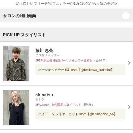
髪に優しいブリーチ/ダブルカラーが10代20代から人気の美容室
サロンの利用傾向
PICK UP スタイリスト
藤川 恵亮
フジカワ ケイスケ
2F3F 副店長 /簡易パーソナルカラー診断付
（歴10年）
パーソナルカラー1級 Insta【@fuzikawa_ keisuke】
chinatsu
チナツ
2F/Lauren 女性限定スタイリスト
（歴4年）
ハイトーン レイヤーカット Insta【@chinachina_56】