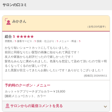
サロンの口コミ
サロンPick Up
みかさん
（女性/20代後半）
総合
5
★
★
★
★
★
雰囲気：
5
接客サービス：
5
技術・仕上がり：
5
メニュー・料金：
5
かなり短いショートカットにしてもらいました。
前回と同様なりたい髪型の画像に似せられて満足です！
友人や家族からも好評だったので嬉しかったです！
髪色もみんなに褒められました。色落ちを想定して染めて頂いたので段々明
るくなってくるのが楽しいです。
また黒髪が目立ってきたらお願いしたいです！ありがとうございました！
[投稿日] 2026/06/11
予約時のクーポン・メニュー
カット＋ケアブリーチダブルカラー￥19,800
[施術メニュー] カット、カラー
サロンからの返信コメントを見る