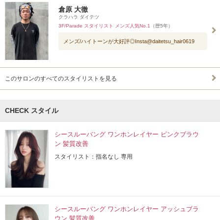
倉原 大徹
クラハラ ダイテツ
3F/Parade スタイリスト メンズ人気No.1
（歴5年）
メンズ/ハイトーンが大好評◎Insta@daitetsu_hair0619
このサロンのすべてのスタイリストを見る
CHECK スタイル
シースルーバング ワンホンレイヤー ピンクブラウ
ン 髪質改善
スタイリスト：指名なし 専用
シースルーバング ワンホンレイヤー アッシュブラ
ウン 髪質改善