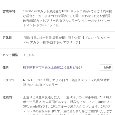
営業時間
10:00-19:00カット最終受付18:00 ネット予約が×でもご予約可能
な場合がございますのでお電話にてお問い合わせください[髪質
改善/前髪カット/ブリーチ/ダブルカラー/レイヤーカット/トリー
トメント/ボブ/ハイライト]
定休日
月曜(祝日の場合営業,翌日が振り替え休業)【ブロンド/ミルクテ
ィ/ケアカラー/熊本/並木坂/ケアブリーチ】
カット価格
￥1,100～
住所
熊本県熊本市中央区上通町11-6風月ビル2F
MAP
アクセス
NEW OPEN☆上通りエリア/口コミ高評価/カラー人気店/並木坂
通りの中心/ダブルカラー
道案内
上通りより並木坂通りに入り、通り沿いの十字路手前、STEP(ス
ポーツ用品店)さん正面ビルです。階段を上がって2F(Lauren店)/
3F(parade店)です。1Fにフルーツ屋さんがございます。1Fのス
テンレスの看板が目印です。道に迷われた際はご案内いたします