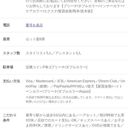
のでお気軽にお電話にてお問合せください。皆様のご来店を心よ
りお待ちしております【ブリーチ/ダブルカラー/インナーカラー/
ケアカラー/エクステ/髪質改善/熊本/並木坂】
電話
番号を表示
座席
セット面9席
スタッフ数
スタイリスト5人／アシスタント3人
駐車場
近隣コインP有♪[ブリーチ/ダブルカラー]
支払い方法
Visa／Mastercard／JCB／American Express／Diners Club／Un
ionPay（銀聯）／PayPay/auPAY/d払い/楽天【髪質改善/ハイト
ーンカラー/ブリーチ/ダブルカラー/Aujua】
※店頭で利用可能なお支払い方法を記載しています。スマート支払いではご
利用いただけない場合がございます。
こだわり
最寄り駅から徒歩3分以内にある／ヘアセット／朝10時前でも受
条件
付OK／店頭でのカード支払いOK／キッズスペースあり／お子さ
ま同伴OK／禁煙／ドリンクサービスあり／DVDが視聴できる／