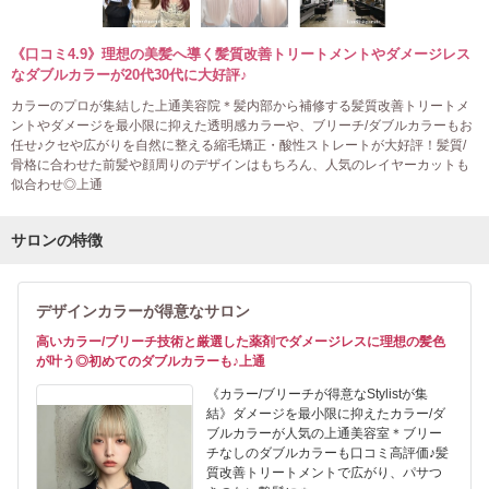
《口コミ4.9》理想の美髪へ導く髪質改善トリートメントやダメージレス
なダブルカラーが20代30代に大好評♪
カラーのプロが集結した上通美容院＊髪内部から補修する髪質改善トリートメ
ントやダメージを最小限に抑えた透明感カラーや、ブリーチ/ダブルカラーもお
任せ♪クセや広がりを自然に整える縮毛矯正・酸性ストレートが大好評！髪質/
骨格に合わせた前髪や顔周りのデザインはもちろん、人気のレイヤーカットも
似合わせ◎上通
サロンの特徴
デザインカラーが得意なサロン
高いカラー/ブリーチ技術と厳選した薬剤でダメージレスに理想の髪色
が叶う◎初めてのダブルカラーも♪上通
《カラー/ブリーチが得意なStylistが集
結》ダメージを最小限に抑えたカラー/ダ
ブルカラーが人気の上通美容室＊ブリー
チなしのダブルカラーも口コミ高評価♪髪
質改善トリートメントで広がり、パサつ