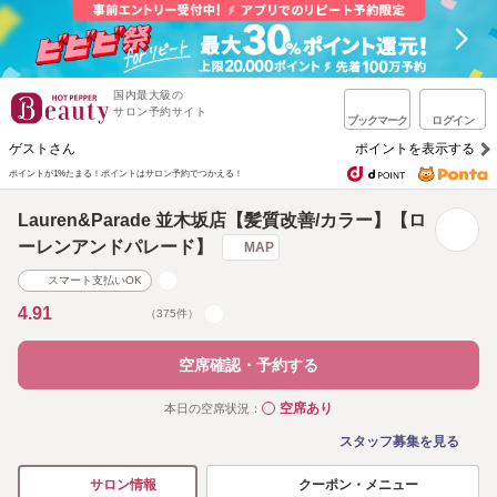
国内最大級の
サロン予約サイト
ブックマーク
ログイン
ゲストさん
ポイントを表示する
ポイントが1%たまる！
ポイントはサロン予約でつかえる！
Lauren&Parade 並木坂店【髪質改善/カラー】【ロ
ーレンアンドパレード】
MAP
スマート支払いOK
4.91
（375件）
空席確認・予約する
空席あり
本日の空席状況：
◯
スタッフ募集を見る
クーポン・メニュー
サロン情報