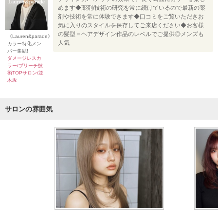
めます◆薬剤/技術の研究を常に続けているので最新の薬
剤や技術を常に体験できます◆口コミをご覧いただきお
気に入りのスタイルを保存してご来店ください◆お客様
の髪型＝ヘアデザイン作品のレベルでご提供◎メンズも
《Lauren&parade》
人気
カラー特化メン
バー集結!
ダメージレスカ
ラー/ブリーチ技
術TOPサロン/並
木坂
サロンの雰囲気