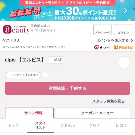
国内最大級の
サロン予約サイト
ブックマーク
ログイン
ゲストさん
ポイントを表示する
ポイントが1%たまる！
ポイントはサロン予約でつかえる！
elpis 【エルピス】
MAP
スマート支払いOK
空席確認・予約する
スタッフ募集を見る
クーポン・メニュー
サロン情報
スタイ
トップ
スタイル
ブログ
口コミ
リスト