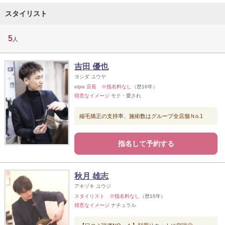
スタイリスト
5
人
吉田 優也
ヨシダ ユウヤ
elpis 店長 ※指名料なし
（歴16年）
得意なイメージ
モテ・愛され
縮毛矯正の支持率、施術数はグループ全店舗Ｎo.1
指名して予約する
秋月 雄志
アキヅキ ユウジ
スタイリスト ※指名料なし
（歴16年）
得意なイメージ
ナチュラル