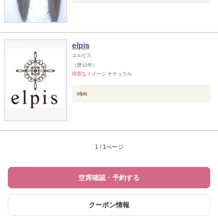
elpis
エルピス
（歴10年）
得意なイメージ
ナチュラル
elpis
1 / 1ページ
空席確認・予約する
クーポン情報