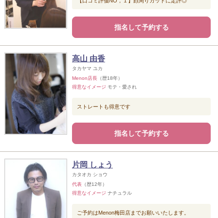
【口コミ評価NO，１】顔周りカットに定評◎
指名して予約する
高山 由香
タカヤマ ユカ
Menon店長
（歴18年）
得意なイメージ
モテ・愛され
ストレートも得意です
指名して予約する
片岡 しょう
カタオカ ショウ
代表
（歴12年）
得意なイメージ
ナチュラル
ご予約はMenon梅田店までお願いいたします。