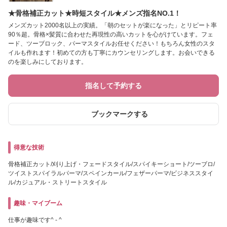
★骨格補正カット★時短スタイル★メンズ指名NO.1！
メンズカット2000名以上の実績。「朝のセットが楽になった」とリピート率
90％超。骨格×髪質に合わせた再現性の高いカットを心がけています。フェ
ード、ツーブロック、パーマスタイルお任せください！もちろん女性のスタ
イルも作れます！初めての方も丁寧にカウンセリングします。お会いできる
のを楽しみにしております。
指名して予約する
ブックマークする
得意な技術
骨格補正カット/刈り上げ・フェードスタイル/スパイキーショート/ツーブロ/
ツイストスパイラルパーマ/スペインカール/フェザーパーマ/ビジネススタイ
ル/カジュアル・ストリートスタイル
趣味・マイブーム
仕事が趣味です^ - ^