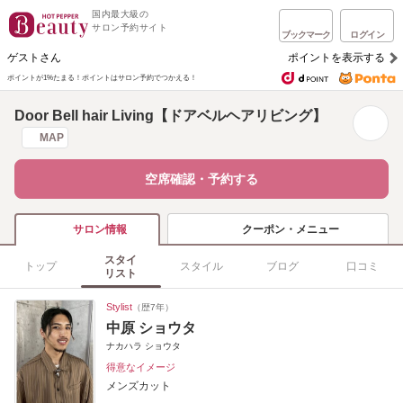
国内最大級の
サロン予約サイト
ブックマーク
ログイン
ゲストさん
ポイントを表示する
ポイントが1%たまる！
ポイントはサロン予約でつかえる！
Door Bell hair Living【ドアベルヘアリビング】
MAP
空席確認・予約する
クーポン・メニュー
サロン情報
スタイ
トップ
スタイル
ブログ
口コミ
リスト
Stylist
（歴7年）
中原 ショウタ
ナカハラ ショウタ
得意なイメージ
メンズカット