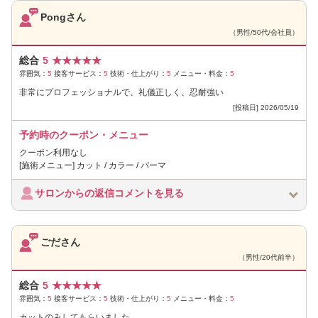
Pongさん
（男性/50代/会社員）
総合
5
★
★
★
★
★
雰囲気：
5
接客サービス：
5
技術・仕上がり：
5
メニュー・料金：
5
非常にプロフェッショナルで、礼儀正しく、忍耐強い
[投稿日] 2026/05/19
予約時のクーポン・メニュー
クーポン利用なし
[施術メニュー] カット / カラー / パーマ
サロンからの返信コメントを見る
ごださん
（男性/20代前半）
総合
5
★
★
★
★
★
雰囲気：
5
接客サービス：
5
技術・仕上がり：
5
メニュー・料金：
5
カットのみしてもらいました。