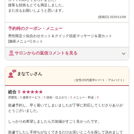
接客も技術もとても満足しました。
また次もお願いしようと思います。
[投稿日] 2025/11/09
予約時のクーポン・メニュー
男性限定☆似合わせカット＆クイック頭皮マッサージ＆眉カット
[施術メニュー] カット
サロンからの返信コメントを見る
まなてぃさん
（女性/20代後半/パート・アルバイト）
総合
5
★
★
★
★
★
雰囲気：
5
接客サービス：
5
技術・仕上がり：
5
メニュー・料金：
5
急遽予約し、早く着いてしまいましたが丁寧に対応してくださりありが
とうございました。
しっかりめ希望しましたら力加減がすごく良かったです。
急遽でしたし手持ちがなくできるだけお安いところを探して決めまして