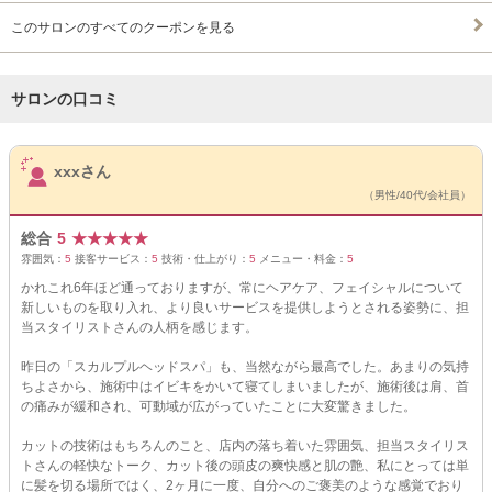
このサロンのすべてのクーポンを見る
サロンの口コミ
サロンPick Up
xxxさん
（男性/40代/会社員）
総合
5
★
★
★
★
★
雰囲気：
5
接客サービス：
5
技術・仕上がり：
5
メニュー・料金：
5
かれこれ6年ほど通っておりますが、常にヘアケア、フェイシャルについて
新しいものを取り入れ、より良いサービスを提供しようとされる姿勢に、担
当スタイリストさんの人柄を感じます。
昨日の「スカルプルヘッドスパ」も、当然ながら最高でした。あまりの気持
ちよさから、施術中はイビキをかいて寝てしまいましたが、施術後は肩、首
の痛みが緩和され、可動域が広がっていたことに大変驚きました。
カットの技術はもちろんのこと、店内の落ち着いた雰囲気、担当スタイリス
トさんの軽快なトーク、カット後の頭皮の爽快感と肌の艶、私にとっては単
に髪を切る場所ではく、2ヶ月に一度、自分へのご褒美のような感覚でおり