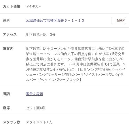
カット価格
￥4,400～
住所
宮城県仙台市若林区荒井６－１－１０
MAP
アクセス
地下鉄荒井駅 3分
道案内
地下鉄荒井駅をローソン仙台荒井駅前店背にし歩いて3分車で産
業道路ヨークベニマル仙台六丁の目点を南に曲がり車で5分交差
点を荒井駅に曲がりをローソン仙台荒井駅前点を南に曲がり30
秒ほどでお店に着きます。（※8月中は荒井駅徒歩3分で営業→9
月頃連坊駅徒歩1分へ移転予定）【仙台/メンズ/理容室/バーバー/
シェービング/マッサージ/眉毛/パーマ/ツイストパーマ/スパイラ
ルパーマ/ヘッドスパ/ツーブロック】
電話
番号を表示
座席
セット面4席
スタッフ数
スタイリスト1人