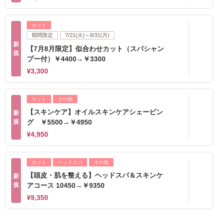
カット
期間限定
7/21(火)～8/31(月)
新
【7月8月限定】似合わせカット（スパシャン
規
プー付）￥4400→￥3300
¥3,300
カット
その他
【スキンケア】オイルスキンケアシェービン
新
規
グ ￥5500→￥4950
¥4,950
カット
ヘッドスパ
その他
【頭皮・肌を整える】ヘッドスパ＆スキンケ
新
規
アコース 10450→￥9350
¥9,350