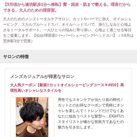
【9月頃から連坊駅歩1分へ移転】髪・頭皮・肌まで整える。理容だから
できる、大人のための理容室。
大人のためのメンズトータルケアサロン。カットやパーマに加え、オイルシェ
ービング、スカルプルヘッドスパ、オイルヘッドスパで、身だしなみと心地よ
さをトータルサポート。一人ひとりの悩みに寄り添い、心地よく過ごせる毎日
をご提案します。【仙台/理容室/バーバー/シェービング/ヘッドスパ】（※8月は
荒井駅3分で営業）
サロンの特徴
メンズカジュアルが得意なサロン
大人気クーポン【新規!!カットオイルシェービングコース￥4950】再
現性高いオシャレなスタイルを
男性でもスキンケアが当たり前の時代！
カットとのお得なクーポンで気軽にオシ
ャレを楽しんで！トレンドだけでなくあ
なたに似合うベストな髪型へ…EIGHTの
スタイリストが確かな技術力であなたの
魅力を引き出します。