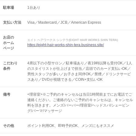
駐車場
1台あり
支払い方法
Visa／Mastercard／JCB／American Express
お店の
エイト ヘアワークス シンテラ(EIGHT HAIR WORKS SHIN TERA)
ホーム
https://eight-hair-works-shin-tera.business.site/
ページ
こだわり
4席以下の小型サロン／駐車場あり／夜19時以降も受付OK／1人
条件
のスタイリストが仕上げまで担当／店頭でのカード支払いOK／
男性スタッフが多い／お子さま同伴OK／禁煙／ドリンクサービ
スあり／DVDが視聴できる／COIN+支払いOK
備考
<理容室>※ご予約のキャンセルは当日1時間前までにお電話でご
連絡ください。ご連絡のないご予約のキャンセルは、キャンセル
料を頂きます。メンズ/バーバー/理容室/ヘッドスパ/シェービン
グ/パーマ/マッサージ
その他
ポイント利用OK
即時予約OK
メンズにもオススメ