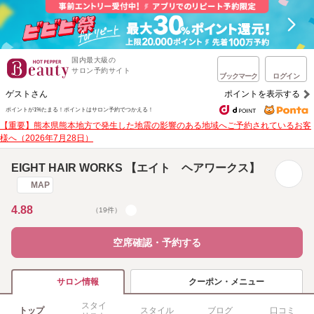
国内最大級の
サロン予約サイト
ブックマーク
ログイン
ゲストさん
ポイントを表示する
ポイントが1%たまる！
ポイントはサロン予約でつかえる！
【重要】熊本県熊本地方で発生した地震の影響のある地域へご予約されているお客
様へ（2026年7月28日）
EIGHT HAIR WORKS 【エイト ヘアワークス】
MAP
4.88
（19件）
空席確認・予約する
クーポン・メニュー
サロン情報
スタイ
トップ
スタイル
ブログ
口コミ