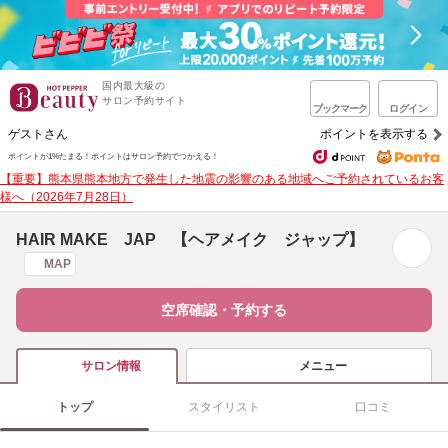
国内最大級の
サロン予約サイト
ブックマーク
ログイン
ゲストさん
ポイントを表示する
ポイントが1%たまる！
ポイントはサロン予約でつかえる！
【重要】熊本県熊本地方で発生した地震の影響のある地域へご予約されているお客
様へ（2026年7月28日）
HAIR MAKE JAP 【ヘアメイク ジャップ】
MAP
空席確認・予約する
メニュー
サロン情報
トップ
スタイリスト
口コミ