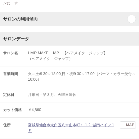
ンに…☆
サロンの利用傾向
サロンデータ
サロン名
HAIR MAKE JAP 【ヘアメイク ジャップ】
（ヘアメイク ジャップ）
営業時間
火～土/9:30～18:00,日・祝/9:30～17:00（パーマ・カラー受付～
16:00）
定休日
月曜日・第３月、火曜日連休
カット価格
￥4,860
住所
宮城県仙台市太白区八木山本町１-1-2 城南ハイツ 1
MAP
Ｆ