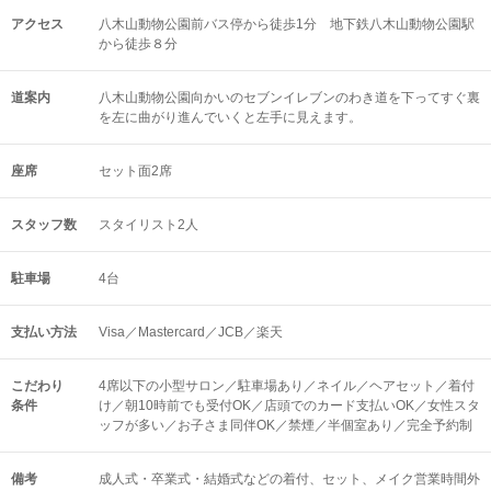
アクセス
八木山動物公園前バス停から徒歩1分 地下鉄八木山動物公園駅
から徒歩８分
道案内
八木山動物公園向かいのセブンイレブンのわき道を下ってすぐ裏
を左に曲がり進んでいくと左手に見えます。
座席
セット面2席
スタッフ数
スタイリスト2人
駐車場
4台
支払い方法
Visa／Mastercard／JCB／楽天
こだわり
4席以下の小型サロン／駐車場あり／ネイル／ヘアセット／着付
条件
け／朝10時前でも受付OK／店頭でのカード支払いOK／女性スタ
ッフが多い／お子さま同伴OK／禁煙／半個室あり／完全予約制
備考
成人式・卒業式・結婚式などの着付、セット、メイク営業時間外