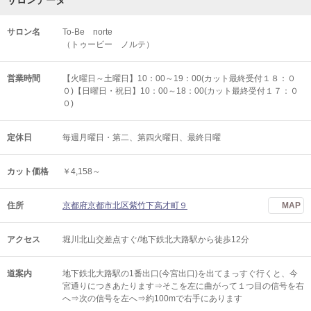
サロンデータ
サロン名
To-Be norte
（トゥービー ノルテ）
営業時間
【火曜日～土曜日】10：00～19：00(カット最終受付１８：０
０)【日曜日・祝日】10：00～18：00(カット最終受付１７：０
０)
定休日
毎週月曜日・第二、第四火曜日、最終日曜
カット価格
￥4,158～
住所
京都府京都市北区紫竹下高才町９
MAP
アクセス
堀川北山交差点すぐ/地下鉄北大路駅から徒歩12分
道案内
地下鉄北大路駅の1番出口(今宮出口)を出てまっすぐ行くと、今
宮通りにつきあたります⇒そこを左に曲がって１つ目の信号を右
へ⇒次の信号を左へ⇒約100mで右手にあります