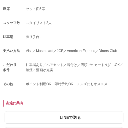
座席
セット面5席
スタッフ数
スタイリスト2人
駐車場
有り(1台）
支払い方法
Visa／Mastercard／JCB／American Express／Diners Club
こだわり
駐車場あり／ヘアセット／着付け／店頭でのカード支払いOK／
条件
禁煙／漫画が充実
その他
ポイント利用OK
即時予約OK
メンズにもオススメ
友達に共有
LINEで送る