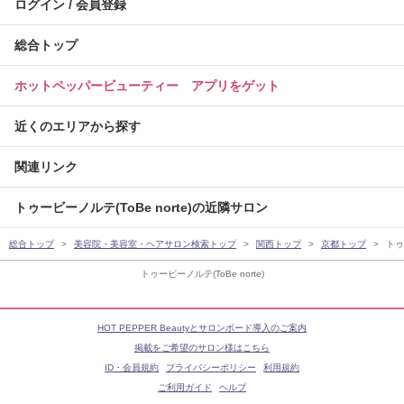
ログイン / 会員登録
総合トップ
ホットペッパービューティー アプリをゲット
近くのエリアから探す
関連リンク
トゥービーノルテ(ToBe norte)の近隣サロン
総合トップ
美容院・美容室・ヘアサロン検索トップ
関西トップ
京都トップ
トゥ
トゥービーノルテ(ToBe norte)
HOT PEPPER Beautyとサロンボード導入のご案内
掲載をご希望のサロン様はこちら
ID・会員規約
プライバシーポリシー
利用規約
ご利用ガイド
ヘルプ