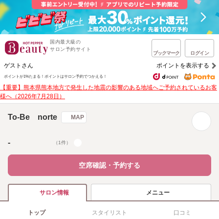
国内最大級の
サロン予約サイト
ブックマーク
ログイン
ゲストさん
ポイントを表示する
ポイントが1%たまる！
ポイントはサロン予約でつかえる！
【重要】熊本県熊本地方で発生した地震の影響のある地域へご予約されているお客
様へ（2026年7月28日）
To-Be norte
MAP
-
（1件）
空席確認・予約する
メニュー
サロン情報
トップ
スタイリスト
口コミ