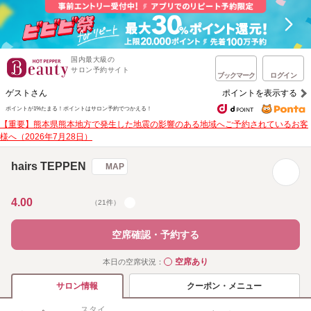
国内最大級の
サロン予約サイト
ブックマーク
ログイン
ゲストさん
ポイントを表示する
ポイントが1%たまる！
ポイントはサロン予約でつかえる！
【重要】熊本県熊本地方で発生した地震の影響のある地域へご予約されているお客
様へ（2026年7月28日）
hairs TEPPEN
MAP
4.00
（21件）
空席確認・予約する
空席あり
本日の空席状況：
◯
クーポン・メニュー
サロン情報
スタイ