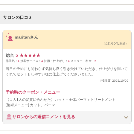
サロンの口コミ
サロンPick Up
maritanさん
（女性/60代/主婦）
総合
5
★
★
★
★
★
雰囲気：
4
接客サービス：
4
技術・仕上がり：
4
メニュー・料金：
5
当日の予約にも関わらず気持ち良く引き受けていただき、仕上がりを聞いて
くれてセットもしやすい様に仕上げてくださいました。
[投稿日] 2025/10/09
予約時のクーポン・メニュー
【１人1人の髪質に合わせた】カット＋全体パーマ＋トリートメント
[施術メニュー] カット、パーマ
サロンからの返信コメントを見る