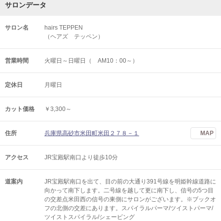
サロンデータ
サロン名
hairs TEPPEN
（ヘアズ テッペン）
営業時間
火曜日～日曜日（ AM10：00～）
定休日
月曜日
カット価格
￥3,300～
住所
兵庫県高砂市米田町米田２７８－１
MAP
アクセス
JR宝殿駅南口より徒歩10分
道案内
JR宝殿駅南口を出て、目の前の大通り391号線を明姫幹線道路に
向かって南下します。二号線を越して更に南下し、信号の5つ目
の交差点米田西の信号の東側にサロンがございます。※ブックオ
フの北側の交差にあります。スパイラルパーマ/ツイストパーマ/
ツイストスパイラル/シェービング