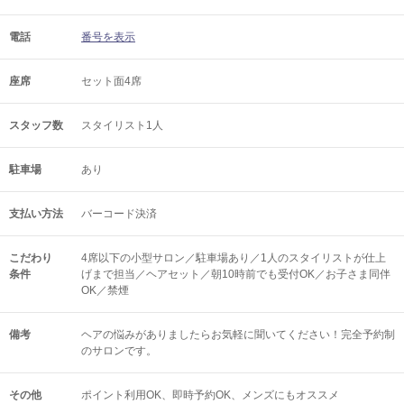
電話
番号を表示
座席
セット面4席
スタッフ数
スタイリスト1人
駐車場
あり
支払い方法
バーコード決済
こだわり
4席以下の小型サロン／駐車場あり／1人のスタイリストが仕上
条件
げまで担当／ヘアセット／朝10時前でも受付OK／お子さま同伴
OK／禁煙
備考
ヘアの悩みがありましたらお気軽に聞いてください！完全予約制
のサロンです。
その他
ポイント利用OK
即時予約OK
メンズにもオススメ