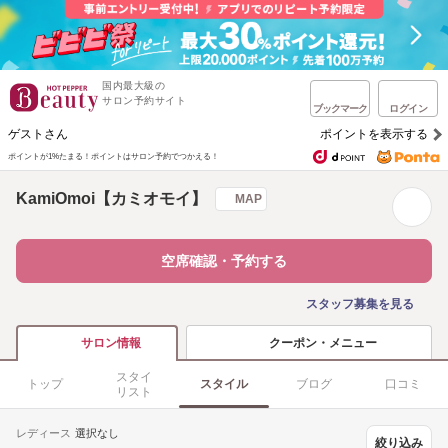
国内最大級の
サロン予約サイト
ブックマーク
ログイン
ゲストさん
ポイントを表示する
ポイントが1%たまる！
ポイントはサロン予約でつかえる！
KamiOmoi【カミオモイ】
MAP
空席確認・予約する
スタッフ募集を見る
クーポン・メニュー
サロン情報
スタイ
トップ
スタイル
ブログ
口コミ
リスト
レディース
選択なし
絞り込み