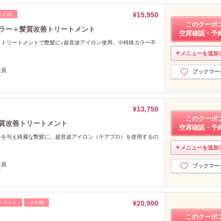
¥15,950
その他
このクーポ
カラー＋髪質改善トリートメント
空席確認・予
うトリートメントで艶髪に♪超音波アイロン使用。※特殊カラー不
メニューを追加
し
全員
ブックマー
可
¥13,750
このクーポ
髪質改善トリートメント
空席確認・予
いを与え綺麗な艶髪に。超音波アイロン（ケアプロ）を使用するの
メニューを追加
し
全員
ブックマー
可
¥20,900
トメント
その他
このクーポ