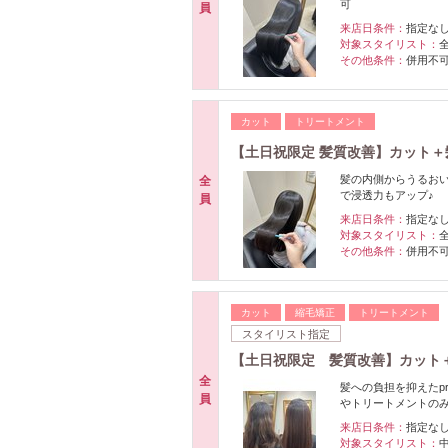
可
員
来店日条件：
指定な
対象スタイリスト：
その他条件：
併用不
カット
トリートメント
【土日祝限定 髪質改善】カット
髪の内側からうるお
全
で浸透力もアップ♪
員
来店日条件：
指定な
対象スタイリスト：
その他条件：
併用不
カット
縮毛矯正
トリートメント
スタイリスト指定
【土日祝限定 髪質改善】カット
全
髪への負担を抑えたp
員
やトリートメントの
来店日条件：
指定な
対象スタイリスト：