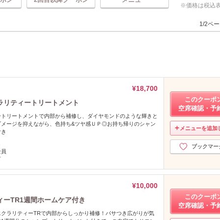
価格は税込
1/2ペ
¥18,700
このクーポ
ラリティートリートメント
空席確認・予
ートリートメントで内部から補修し、ダイヤモンドのような輝きと
ダメージを抑えながら、色持ち&ツヤ感ＵＰ◎お持ち帰りのシャン
メニューを追加
付き
し
ブックマー
全員
可
¥10,000
このクーポ
ーTR1週間ホームケア付き
空席確認・予
エクラリティーTRで内部からしっかり補修！パサつき広がりが気