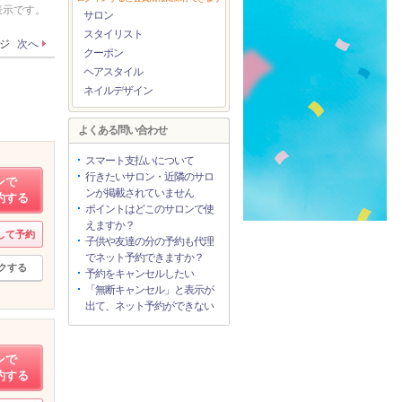
表示です。
サロン
スタイリスト
ージ
次へ
クーポン
ヘアスタイル
ネイルデザイン
よくある問い合わせ
スマート支払いについて
行きたいサロン・近隣のサロ
ンで
ンが掲載されていません
約する
ポイントはどこのサロンで使
えますか？
して予約
子供や友達の分の予約も代理
でネット予約できますか？
クする
予約をキャンセルしたい
「無断キャンセル」と表示が
出て、ネット予約ができない
ンで
約する