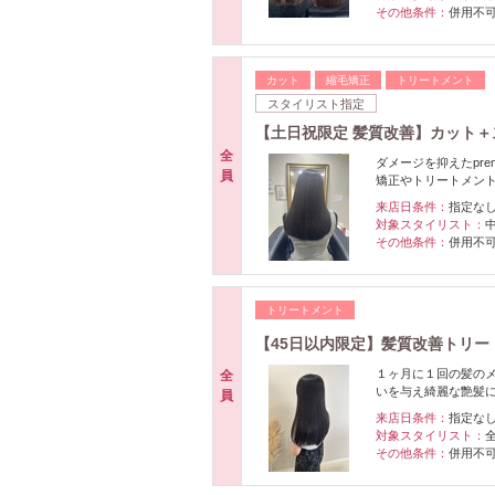
その他条件：
併用不
カット
縮毛矯正
トリートメント
スタイリスト指定
【土日祝限定 髪質改善】カット
全
ダメージを抑えたpr
員
矯正やトリートメン
来店日条件：
指定な
対象スタイリスト：
その他条件：
併用不
トリートメント
【45日以内限定】髪質改善トリートメ
１ヶ月に１回の髪の
全
いを与え綺麗な艶髪
員
来店日条件：
指定な
対象スタイリスト：
その他条件：
併用不