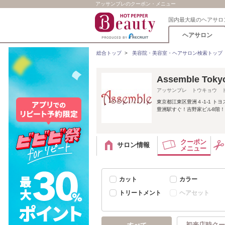
アッサンブレのクーポン・メニュー
国内最大級のヘアサロ
ヘアサロン
総合トップ
>
美容院・美容室・ヘアサロン検索トップ
Assemble 
アッサンブレ トウキョウ 
東京都江東区豊洲４-1-1 トヨス
豊洲駅すぐ！吉野家ビル8階！
クーポン
サロン情報
メニュー
カット
カラー
トリートメント
ヘアセット
初来店時クー