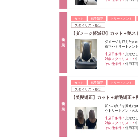
カット
縮毛矯正
トリートメント
スタイリスト指定
【ダメージ軽減◎】カット＋艶ス
新
ダメージを抑えたpr
規
矯正やトリートメン
来店日条件：
指定な
対象スタイリスト：
その他条件：
併用不
カット
縮毛矯正
トリートメント
スタイリスト指定
【美髪矯正】カット＋縮毛矯正＋
新
髪への負担を抑えたp
規
やトリートメントの
来店日条件：
指定な
対象スタイリスト：
その他条件：
併用不