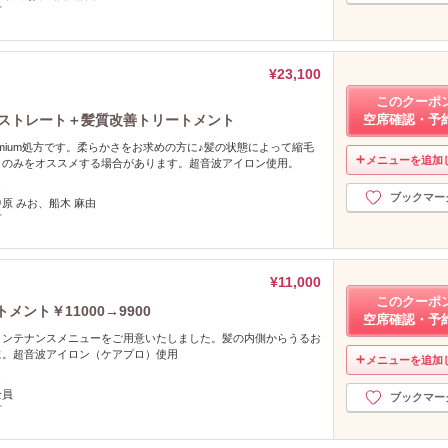
可
¥23,100
このクーポ
＋ストレート＋髪質改善トリートメント
空席確認・予
emium処方です。柔らかさをお求めの方に♪髪の状態によって縮毛
メニューを追加
トのみをオススメする場合があります。超音波アイロン使用。
し
ブックマー
中原 みお、船木 麻由
可
¥11,000
このクーポ
ント￥11000→9900
空席確認・予
メンテナンスメニューをご用意いたしました。髪の内側からうるお
に。超音波アイロン（ケアプロ）使用
メニューを追加
し
全員
ブックマー
可