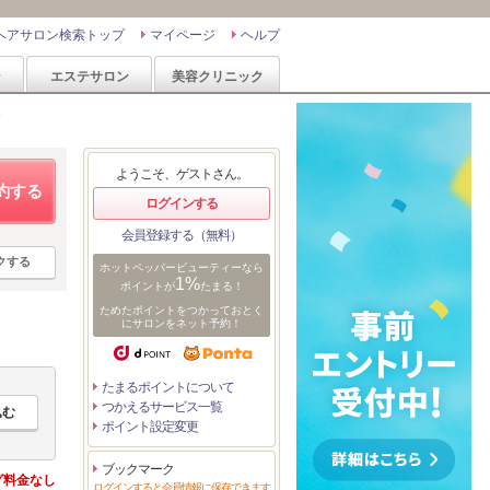
ヘアサロン検索トップ
マイページ
ヘルプ
ン
エステサロン
美容クリニック
ー
ようこそ、ゲストさん。
約する
ログインする
会員登録する（無料）
クする
ホットペッパービューティーなら
1%
ポイントが
たまる！
ためたポイントをつかっておとく
にサロンをネット予約！
たまるポイントについて
つかえるサービス一覧
ポイント設定変更
ブックマーク
グ料金なし
ログインすると会員情報に保存できます