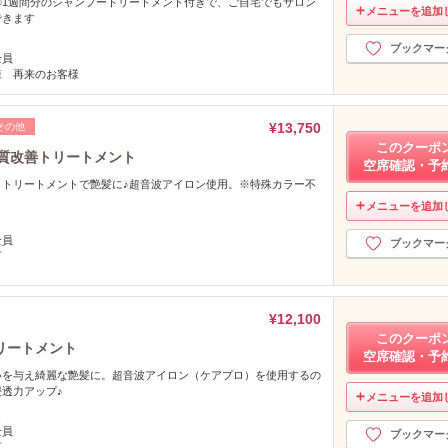
◎1週間分のシャンプートリートメント付きで、ご自宅でもサロン
メニューを追加
できます
し
ブックマー
全員
様 再来のお客様
¥13,750
その他
このクーポ
髪質改善トリートメント
空席確認・予
うトリートメントで艶髪に♪超音波アイロン使用。※特殊カラー不
メニューを追加
し
全員
ブックマー
可
¥12,100
このクーポ
リートメント
空席確認・予
いを与え綺麗な艶髪に。超音波アイロン（ケアプロ）を使用するの
透力アップ♪
メニューを追加
し
全員
ブックマー
可