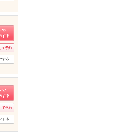
ンで
約する
して予約
クする
ンで
約する
して予約
クする