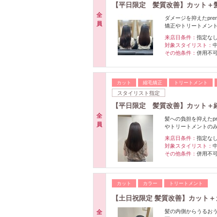
【平日限定 髪質改善】カット＋
全
ダメージを抑えたpr
員
矯正やトリートメン
来店日条件：
指定な
対象スタイリスト：
その他条件：
併用不
カット
縮毛矯正
トリートメント
スタイリスト指定
【平日限定 髪質改善】カット＋
全
髪への負担を抑えたp
員
やトリートメントの
来店日条件：
指定な
対象スタイリスト：
その他条件：
併用不
カット
カラー
トリートメント
【土日祝限定 髪質改善】カット
髪の内側からうるお
全