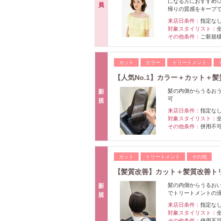
になる方におすすめ
員
帰りの質感をキープ
来店日条件：
指定な
対象スタイリスト：
その他条件：
ご新規
カット
カラー
トリートメント
【人気No.1】カラー＋カット＋
髪の内側からうるお
新
可
規
来店日条件：
指定な
対象スタイリスト：
その他条件：
併用不
カット
トリートメント
その他
【髪質改善】カット＋髪質改善ト
髪の内側からうるお
新
でトリートメントの浸
規
来店日条件：
指定な
対象スタイリスト：
その他条件：
併用不