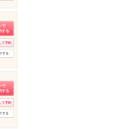
ンで
約する
して予約
クする
ンで
約する
して予約
クする