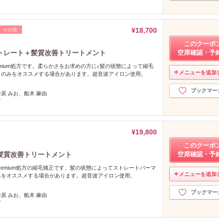
¥18,700
その他
このクーポ
トレート＋髪質改善トリートメント
空席確認・予
emium処方です。柔らかさをお求めの方に♪髪の状態によって縮毛
メニューを追加
トのみをオススメする場合があります。超音波アイロン使用。
し
ブックマー
中原 みお、船木 麻由
可
¥19,800
このクーポ
髪質改善トリートメント
空席確認・予
remium処方の縮毛矯正です。髪の状態によってストレートパーマ
メニューを追加
みをオススメする場合があります。超音波アイロン使用。
し
ブックマー
中原 みお、船木 麻由
可