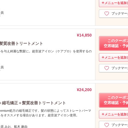
メニューを追加
し
全員
ブックマー
可
¥14,850
このクーポ
＋髪質改善トリートメント
空席確認・予
いを与え綺麗な艶髪に。超音波アイロン（ケアプロ）を使用するの
メニューを追加
し
全員
ブックマー
可
¥24,200
このクーポ
＋縮毛矯正＋髪質改善トリートメント
空席確認・予
remium処方の縮毛矯正です。髪の状態によってストレートパーマ
メニューを追加
みをオススメする場合があります。超音波アイロン使用。
し
ブックマー
中原 みお、船木 麻由