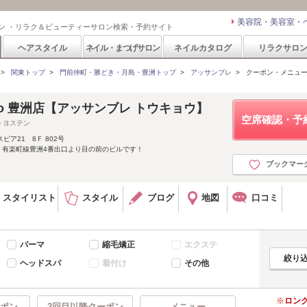
美容院・美容室・
ン ・リラク＆ビューティーサロン検索・予約サイト
ヘアスタイル
ネイル・まつげサロン
ネイルカタログ
リラクサロ
>
関東トップ
>
門前仲町・勝どき・月島・豊洲トップ
>
アッサンブレ
>
クーポン・メニュ
Tokyo 豊洲店【アッサンブレ トウキョウ】
空席確認・予
トヨステン
ピア21 8Ｆ 802号
 有楽町線豊洲4番出口より目の前のビルです！
ブックマー
スタイリスト
スタイル
ブログ
地図
口コミ
パーマ
縮毛矯正
エクステ
ヘッドスパ
着付け
その他
ロン
ポン
2回目以降クーポン
メニュー