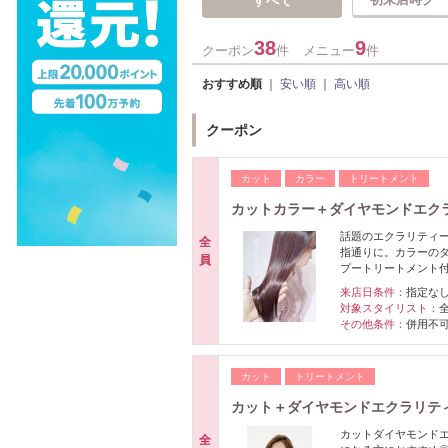
すべて
38
9
クーポン
件
メニュー
件
おすすめ順
｜
安い順
｜
高い順
クーポン
カット
カラー
トリートメント
カットカラー＋ダイヤモンドエク
話題のエクラリティ
全
指通りに。カラーの
員
プートリートメント
来店日条件：
指定な
対象スタイリスト：
その他条件：
併用不
カット
トリートメント
カット＋ダイヤモンドエクラリティ
カットダイヤモンド
全